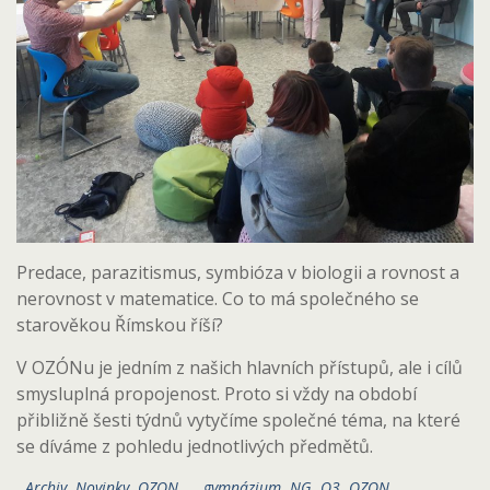
Predace, parazitismus, symbióza v biologii a rovnost a
nerovnost v matematice. Co to má společného se
starověkou Římskou říší?
V OZÓNu je jedním z našich hlavních přístupů, ale i cílů
smysluplná propojenost. Proto si vždy na období
přibližně šesti týdnů vytyčíme společné téma, na které
se díváme z pohledu jednotlivých předmětů.
Archiv
,
Novinky
,
OZON
gymnázium
,
NG
,
O3
,
OZON