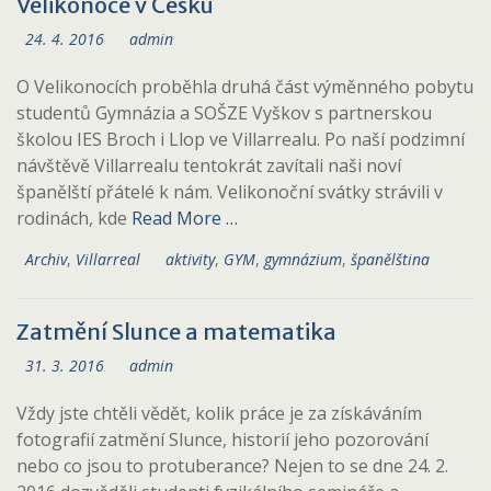
Velikonoce v Česku
24. 4. 2016
admin
O Velikonocích proběhla druhá část výměnného pobytu
studentů Gymnázia a SOŠZE Vyškov s partnerskou
školou IES Broch i Llop ve Villarrealu. Po naší podzimní
návštěvě Villarrealu tentokrát zavítali naši noví
španělští přátelé k nám. Velikonoční svátky strávili v
rodinách, kde
Read More …
Archiv
,
Villarreal
aktivity
,
GYM
,
gymnázium
,
španělština
Zatmění Slunce a matematika
31. 3. 2016
admin
Vždy jste chtěli vědět, kolik práce je za získáváním
fotografií zatmění Slunce, historií jeho pozorování
nebo co jsou to protuberance? Nejen to se dne 24. 2.