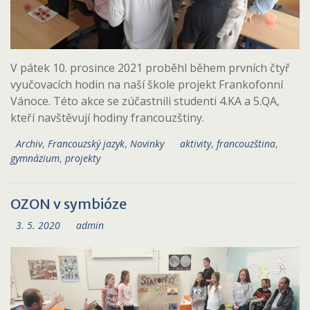
V pátek 10. prosince 2021 proběhl během prvních čtyř
vyučovacích hodin na naší škole projekt Frankofonní
Vánoce. Této akce se zúčastnili studenti 4.KA a 5.QA,
kteří navštěvují hodiny francouzštiny.
Archiv
,
Francouzský jazyk
,
Novinky
aktivity
,
francouzština
,
gymnázium
,
projekty
OZON v symbióze
3. 5. 2020
admin