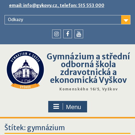
Skip
email: info@gykovy.cz, telefon: 515 553 000
to
content
Odkazy
youtube
instagram
facebook
Gymnázium a střední
odborná škola
zdravotnická a
ekonomická Vyškov
Komenského 16/5, Vyškov
Menu
Štítek:
gymnázium