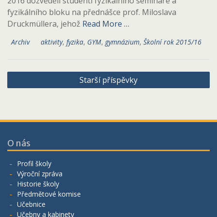
2016 dozvěděli studenti fyzikálního semináře a
fyzikálního bloku na přednášce prof. Miloslava
Druckmüllera, jehož
Read More …
Archiv
aktivity
,
fyzika
,
GYM
,
gymnázium
,
Školní rok 2015/16
Navigace
Starší příspěvky
pro
příspěvky
O nás
Profil školy
Výroční zpráva
Historie školy
Předmětové komise
Učebnice
Učebny a kabinety