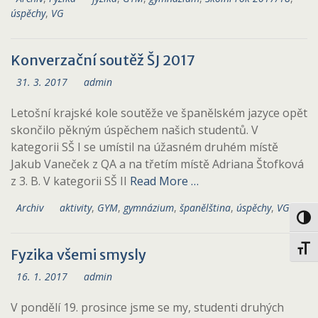
úspěchy
,
VG
Konverzační soutěž ŠJ 2017
31. 3. 2017
admin
Letošní krajské kole soutěže ve španělském jazyce opět
skončilo pěkným úspěchem našich studentů. V
kategorii SŠ I se umístil na úžasném druhém místě
Jakub Vaneček z QA a na třetím místě Adriana Štofková
z 3. B. V kategorii SŠ II
Read More …
Archiv
aktivity
,
GYM
,
gymnázium
,
španělština
,
úspěchy
,
VG
Toggl
Toggl
Fyzika všemi smysly
16. 1. 2017
admin
V pondělí 19. prosince jsme se my, studenti druhých