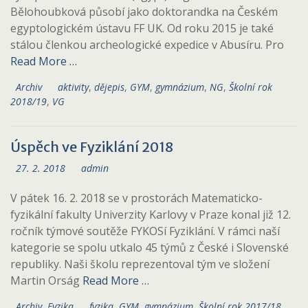
Bělohoubková působí jako doktorandka na Českém
egyptologickém ústavu FF UK. Od roku 2015 je také
stálou členkou archeologické expedice v Abusíru. Pro
Read More …
Archiv
aktivity
,
dějepis
,
GYM
,
gymnázium
,
NG
,
Školní rok
2018/19
,
VG
Úspěch ve Fyziklání 2018
27. 2. 2018
admin
V pátek 16. 2. 2018 se v prostorách Matematicko-
fyzikální fakulty Univerzity Karlovy v Praze konal již 12.
ročník týmové soutěže FYKOSí Fyziklání. V rámci naší
kategorie se spolu utkalo 45 týmů z České i Slovenské
republiky. Naši školu reprezentoval tým ve složení
Martin Orság
Read More …
Archiv
,
Fyzika
fyzika
,
GYM
,
gymnázium
,
Školní rok 2017/18
,