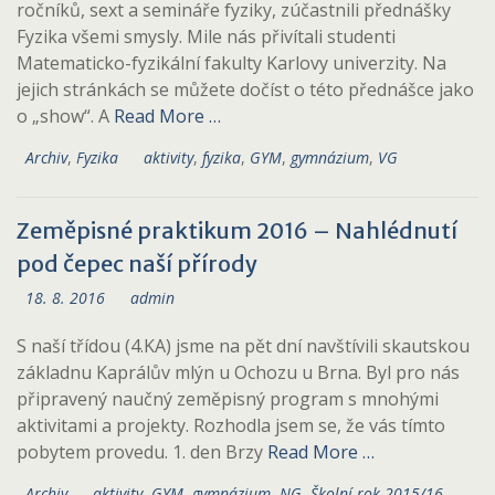
ročníků, sext a semináře fyziky, zúčastnili přednášky
Fyzika všemi smysly. Mile nás přivítali studenti
Matematicko-fyzikální fakulty Karlovy univerzity. Na
jejich stránkách se můžete dočíst o této přednášce jako
o „show“. A
Read More …
Archiv
,
Fyzika
aktivity
,
fyzika
,
GYM
,
gymnázium
,
VG
Zeměpisné praktikum 2016 – Nahlédnutí
pod čepec naší přírody
18. 8. 2016
admin
S naší třídou (4.KA) jsme na pět dní navštívili skautskou
základnu Kaprálův mlýn u Ochozu u Brna. Byl pro nás
připravený naučný zeměpisný program s mnohými
aktivitami a projekty. Rozhodla jsem se, že vás tímto
pobytem provedu. 1. den Brzy
Read More …
Archiv
aktivity
,
GYM
,
gymnázium
,
NG
,
Školní rok 2015/16
,