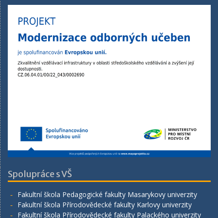
Spolupráce s VŠ
Fakultní škola Pedagogické fakulty Masarykovy univerzity
Fakultní škola Přírodovědecké fakulty Karlovy univerzity
Fakultní škola Přírodovědecké fakulty Palackého univerzity