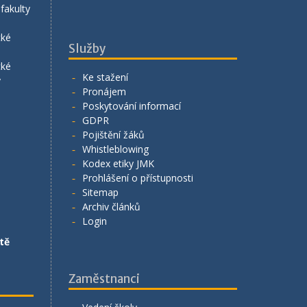
fakulty
cké
Služby
cké
Ke stažení
y
Pronájem
Poskytování informací
GDPR
Pojištění žáků
Whistleblowing
Kodex etiky JMK
Prohlášení o přístupnosti
Sitemap
Archiv článků
Login
tě
Zaměstnanci