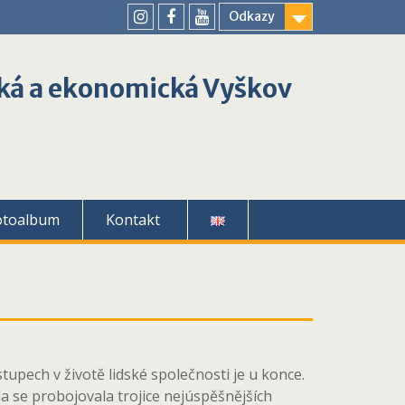
Odkazy
youtube
instagram
facebook
ká a ekonomická Vyškov
otoalbum
Kontakt
tupech v životě lidské společnosti je u konce.
a se probojovala trojice nejúspěšnějších