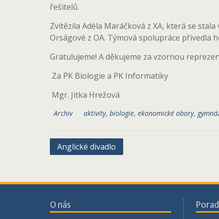
řešitelů.
Zvítězila Adéla Maráčková z XA, která se stala
Orságové z OA. Týmová spolupráce přivedla hol
Gratulujeme! A děkujeme za vzornou reprezent
Za PK Biologie a PK Informatiky
Mgr. Jitka Hrežová
Archiv
aktivity
,
biologie
,
ekonomické obory
,
gymná
Navigace
Anglické divadlo
pro
příspěvek
O nás
Porad