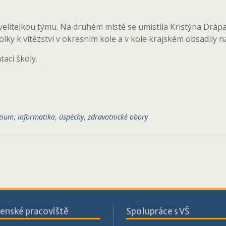
 velitelkou týmu. Na druhém místě se umístila Kristýna Drápa
ky k vítězství v okresním kole a v kole krajském obsadily n
aci školy.
zium
,
informatika
,
úspěchy
,
zdravotnické obory
enské pracoviště
Spolupráce s VŠ