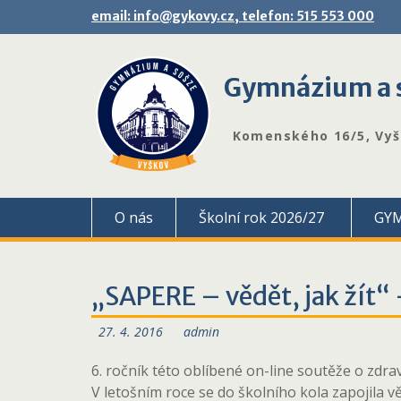
Skip
email: info@gykovy.cz, telefon: 515 553 000
to
content
Gymnázium a s
Komenského 16/5, Vy
O nás
Školní rok 2026/27
GY
„SAPERE – vědět, jak žít“ 
27. 4. 2016
admin
6. ročník této oblíbené on-line soutěže o zdra
V letošním roce se do školního kola zapojila 