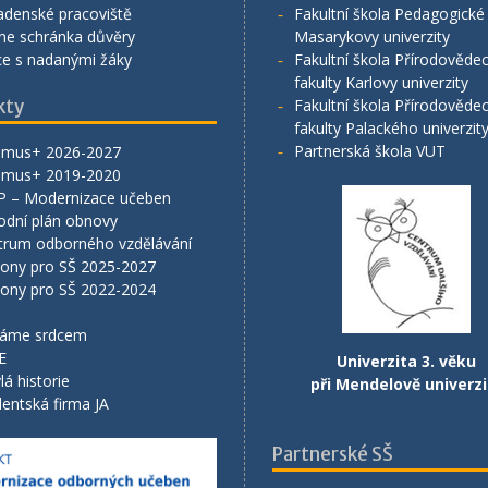
adenské pracoviště
Fakultní škola Pedagogické 
ne schránka důvěry
Masarykovy univerzity
ce s nadanými žáky
Fakultní škola Přírodověde
fakulty Karlovy univerzity
kty
Fakultní škola Přírodověde
fakulty Palackého univerzit
Partnerská škola VUT
smus+ 2026-2027
smus+ 2019-2020
P – Modernizace učeben
odní plán obnovy
trum odborného vzdělávání
lony pro SŠ 2025-2027
lony pro SŠ 2022-2024
áme srdcem
E
Univerzita 3. věku
lá historie
při Mendelově univerzi
entská firma JA
Partnerské SŠ