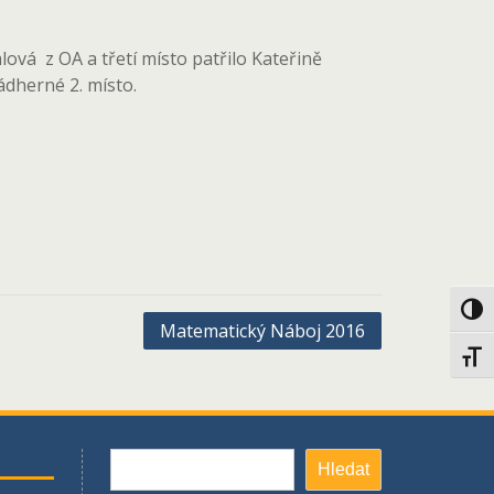
lová z OA a třetí místo patřilo Kateřině
ádherné 2. místo.
Toggl
Matematický Náboj 2016
Toggl
Hledat
Hledat