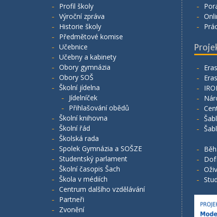
Profil školy
Por
Výroční zpráva
Onli
Historie školy
Prá
Předmětové komise
Učebnice
Proje
Učebny a kabinety
Obory gymnázia
Era
Obory SOŠ
Era
Školní jídelna
IRO
Jídelníček
Nár
Přihlašování obědů
Cen
Školní knihovna
Šab
Školní řád
Šab
Školská rada
Spolek Gymnázia a SOŠZE
Běh
Studentský parlament
Dof
Školní časopis Šach
Oživ
Škola v médiích
Stud
Centrum dalšího vzdělávání
Partneři
Zvonění