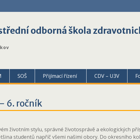
třední odborná škola zdravotnic
škov
M
SOŠ
Přijímací řízení
CDV – U3V
F
– 6. ročník
vém životním stylu, správné životosprávě a ekologických přís
většina studentů napříč všemi našimi obory. Do okresního kol