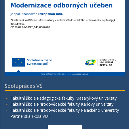
Spolupráce s VŠ
Fakultní škola Pedagogické fakulty Masarykovy univerzity
Fakultní škola Přírodovědecké fakulty Karlovy univerzity
Fakultní škola Přírodovědecké fakulty Palackého univerzity
Partnerská škola VUT