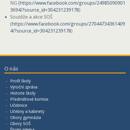
NG
(https://www.facebook.com/groups/24985090901
3694/?source_id=304231239178
)
Soutěže a akce SOŠ
(
https://www.facebook.com/groups/27044734361409
4/?source_id=304231239178
)
O nás
Profil školy
Výroční zpráva
Historie školy
Předmětové komise
Učebnice
Učebny a kabinety
Obory gymnázia
Obory SOŠ
Školní jídelna