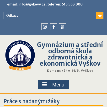
Skip
email: info@gykovy.cz, telefon: 515 553 000
to
content
Odkazy
youtube
instagram
facebook
Gymnázium a střední
odborná škola
zdravotnická a
ekonomická Vyškov
Komenského 16/5, Vyškov
Menu
Práce s nadanými žáky