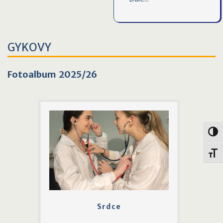
GYKOVY
Fotoalbum 2025/26
Toggl
Toggl
Srdce