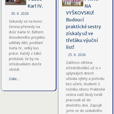
Karl IV.
NA
VYŠKOVSKU!
30. 6. 2026
Budoucí
Sekundy se na konci
praktické sestry
června přenesly na
dvůr Karla IV. Během
získaly už ve
dvoudenního projektu
třeťáku výuční
udělaly děti, poddaní
list!
Karla IV., velký kus
práce. Každý z žáků
25. 6. 2026
prokázal, že by na
Zatímco většina
středověkém dvoře
středoškoláků už si v
obstál.
uplynulých dnech
Dále...
užívala výlety a pohodu
bez učení, studenti 3.
ročníku oboru Praktická
sestra naší školy tvrdě
pracovali až do
dnešního dne. Zapojili
jsme se do unikátního