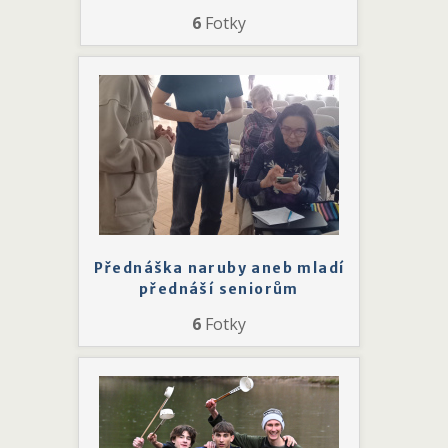
6
Fotky
Přednáška naruby aneb mladí
přednáší seniorům
6
Fotky