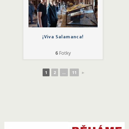
¡Viva Salamanca!
6
Fotky
1
2
...
11
►