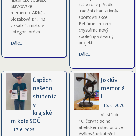
stále rozvíjí. Vedle
Slavkovské
tradiční charitativně-
memento. Alžběta
sportovní akce
Slezáková z 1. PB
Běháme srdcem
získala 1. místo v
chystáme nový
kategorii próza.
společný výtvarný
Dále...
projekt.
Dále...
Úspěch
Joklův
našeho
memoriá
studenta
l
v
15. 6. 2026
krajské
Ve středu
m kole SOČ
10. června se na
atletickém stadionu ve
17. 6. 2026
Vyškově uskutečnil