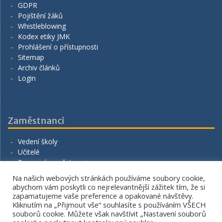
GDPR
Pojištění žáků
Whistleblowing
Kodex etiky JMK
Prohlášení o přístupnosti
Sitemap
Archiv článků
Login
Zaměstnanci
Vedení školy
Učitelé
Provozní zaměstnanci
Volná místa
Na našich webových stránkách používáme soubory cookie,
Napište nám
abychom vám poskytli co nejrelevantnější zážitek tím, že si
zapamatujeme vaše preference a opakované návštěvy.
Kliknutím na „Přijmout vše“ souhlasíte s používáním VŠECH
souborů cookie. Můžete však navštívit „Nastavení souborů