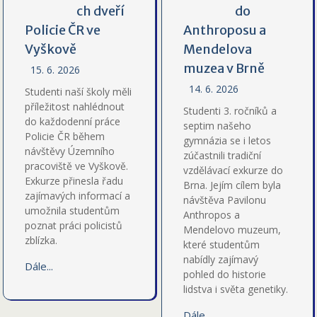
ch dveří
do
Policie ČR ve
Anthroposu a
Vyškově
Mendelova
muzea v Brně
15. 6. 2026
14. 6. 2026
Studenti naší školy měli
příležitost nahlédnout
Studenti 3. ročníků a
do každodenní práce
septim našeho
Policie ČR během
gymnázia se i letos
návštěvy Územního
zúčastnili tradiční
pracoviště ve Vyškově.
vzdělávací exkurze do
Exkurze přinesla řadu
Brna. Jejím cílem byla
zajímavých informací a
návštěva Pavilonu
umožnila studentům
Anthropos a
poznat práci policistů
Mendelovo muzeum,
zblízka.
které studentům
nabídly zajímavý
Dále...
pohled do historie
lidstva i světa genetiky.
Dále...