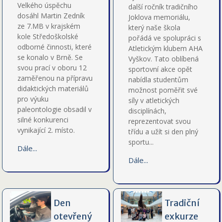
Velkého úspěchu
další ročník tradičního
dosáhl Martin Zedník
Joklova memoriálu,
ze 7.MB v krajském
který naše škola
kole Středoškolské
pořádá ve spolupráci s
odborné činnosti, které
Atletickým klubem AHA
se konalo v Brně. Se
Vyškov. Tato oblíbená
svou prací v oboru 12
sportovní akce opět
zaměřenou na přípravu
nabídla studentům
didaktických materiálů
možnost poměřit své
pro výuku
síly v atletických
paleontologie obsadil v
disciplínách,
silné konkurenci
reprezentovat svou
vynikající 2. místo.
třídu a užít si den plný
sportu...
Dále...
Dále...
Den
Tradiční
otevřený
exkurze