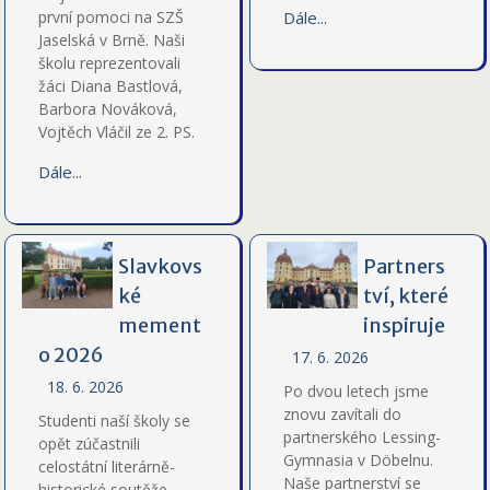
první pomoci na SZŠ
Dále...
Jaselská v Brně. Naši
školu reprezentovali
žáci Diana Bastlová,
Barbora Nováková,
Vojtěch Vláčil ze 2. PS.
Dále...
Slavkovs
Partners
ké
tví, které
mement
inspiruje
o 2026
17. 6. 2026
18. 6. 2026
Po dvou letech jsme
znovu zavítali do
Studenti naší školy se
partnerského Lessing-
opět zúčastnili
Gymnasia v Döbelnu.
celostátní literárně-
Naše partnerství se
historické soutěže