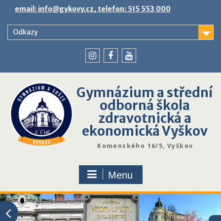
Skip
email: info@gykovy.cz, telefon: 515 553 000
to
content
Odkazy
youtube
instagram
facebook
Gymnázium a střední
odborná škola
zdravotnická a
ekonomická Vyškov
Komenského 16/5, Vyškov
Menu