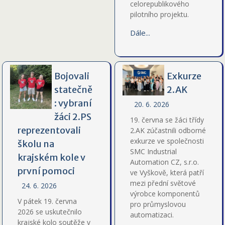
celorepublikového
pilotního projektu.
Dále...
Bojovali
Exkurze
statečně
2.AK
: vybraní
20. 6. 2026
žáci 2.PS
19. června se žáci třídy
reprezentovali
2.AK zúčastnili odborné
exkurze ve společnosti
školu na
SMC Industrial
krajském kole v
Automation CZ, s.r.o.
první pomoci
ve Vyškově, která patří
mezi přední světové
24. 6. 2026
výrobce komponentů
V pátek 19. června
pro průmyslovou
2026 se uskutečnilo
automatizaci.
krajské kolo soutěže v