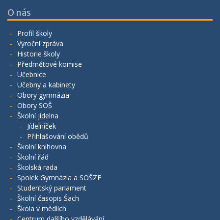
O nás
Profil školy
Výroční zpráva
Historie školy
Předmětové komise
Učebnice
Učebny a kabinety
Obory gymnázia
Obory SOŠ
Školní jídelna
Jídelníček
Přihlašování obědů
Školní knihovna
Školní řád
Školská rada
Spolek Gymnázia a SOŠZE
Studentský parlament
Školní časopis Šach
Škola v médiích
Centrum dalšího vzdělávání