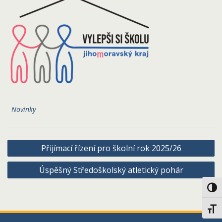
Novinky
Navigace
Přijímací řízení pro školní rok 2025/26
pro
Úspěšný Středoškolský atletický pohár
příspěvek
Toggl
Toggl