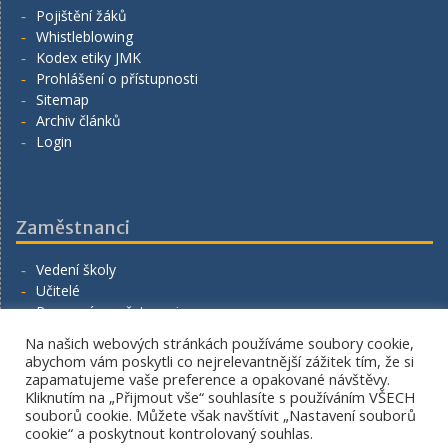
Pojištění žáků
Whistleblowing
Kodex etiky JMK
Prohlášení o přístupnosti
Sitemap
Archiv článků
Login
Zaměstnanci
Vedení školy
Učitelé
Provozní zaměstnanci
Volná místa
Na našich webových stránkách používáme soubory cookie,
Napište nám
abychom vám poskytli co nejrelevantnější zážitek tím, že si
zapamatujeme vaše preference a opakované návštěvy.
Kliknutím na „Přijmout vše“ souhlasíte s používáním VŠECH
souborů cookie. Můžete však navštívit „Nastavení souborů
cookie“ a poskytnout kontrolovaný souhlas.
Copyright. All rights reserved.