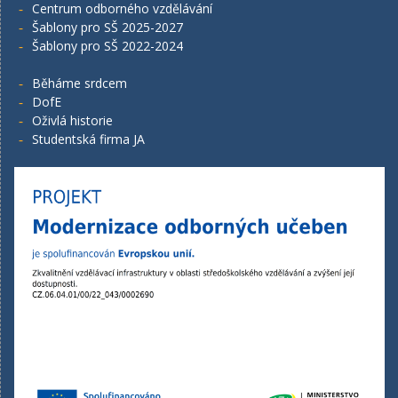
Centrum odborného vzdělávání
Šablony pro SŠ 2025-2027
Šablony pro SŠ 2022-2024
Běháme srdcem
DofE
Oživlá historie
Studentská firma JA