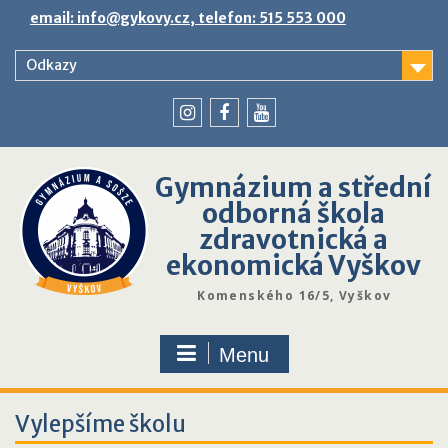
Skip
email: info@gykovy.cz, telefon: 515 553 000
to
content
Odkazy
youtube
instagram
facebook
Gymnázium a střední
odborná škola
zdravotnická a
ekonomická Vyškov
Komenského 16/5, Vyškov
Menu
Vylepšíme školu