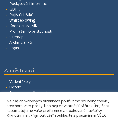
Poskytování informací
GDPR
Pojištění žáků
Whistleblowing
Kodex etiky JMK
Prohlášení o přístupnosti
Sitemap
Archiv článků
Login
Zaměstnanci
Vedení školy
Učitelé
Provozní zaměstnanci
Volná místa
Na našich webových stránkách používáme soubory cookie,
Napište nám
abychom vám poskytli co nejrelevantnější zážitek tím, že si
zapamatujeme vaše preference a opakované návštěvy.
Kliknutím na „Přijmout vše“ souhlasíte s používáním VŠECH