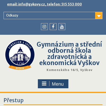
Skip
email: info@gykovy.cz, telefon: 515 553 000
to
content
Odkazy
youtube
instagram
facebook
Gymnázium a střední
odborná škola
zdravotnická a
ekonomická Vyškov
Komenského 16/5, Vyškov
Menu
Přestup