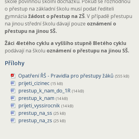
škole povinnou školní docházku. Pokud se rozhodnou
o přestup na základní školu musí podat řediteli
gymnázia
žádost o přestup na ZŠ
. V případě přestupu
na jinou střední školu dávají pouze
oznámení o
přestupu na jinou SŠ.
Žáci 4letého cyklu a vyššího stupně 8letého cyklu
podávají na školu
oznámení o přestupu na jinou SŠ.
Přílohy
Opatření ŘŠ - Pravidla pro přestupy žáků
(555 kB)
prijeti_cizinec
(15 kB)
prestup_k_nam_do_1R
(14 kB)
prestup_k_nam
(14 kB)
prijeti_vyssirocnik
(14 kB)
prestup_na_ss
(25 kB)
prestup_na_zs
(25 kB)