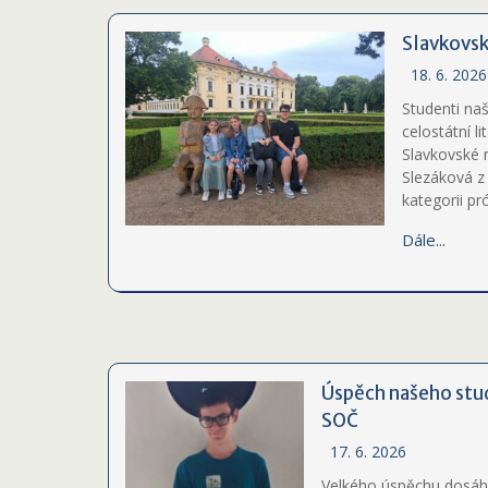
Slavkovs
18. 6. 2026
Studenti naš
celostátní l
Slavkovské 
Slezáková z 
kategorii pr
Dále...
Úspěch našeho stud
SOČ
17. 6. 2026
Velkého úspěchu dosáhl