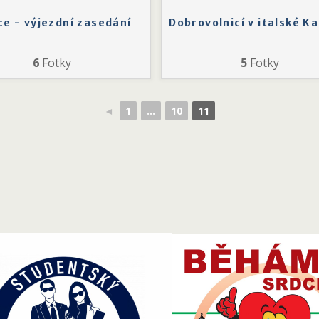
ce - výjezdní zasedání
Dobrovolnicí v italské Ka
6
Fotky
5
Fotky
◄
1
...
10
11