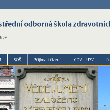
třední odborná škola zdravotnic
škov
M
SOŠ
Přijímací řízení
CDV – U3V
F