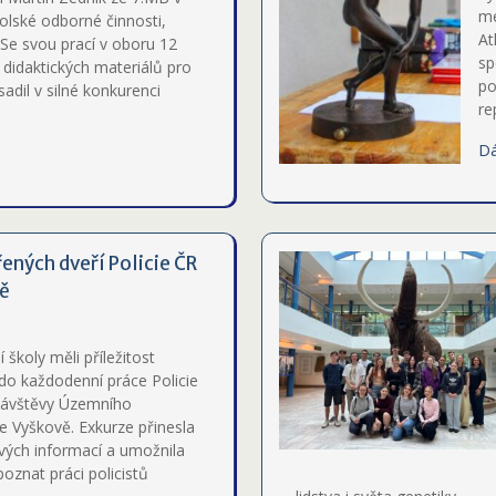
me
olské odborné činnosti,
At
 Se svou prací v oboru 12
sp
didaktických materiálů pro
po
adil v silné konkurenci
re
Dá
ených dveří Policie ČR
vě
 školy měli příležitost
do každodenní práce Policie
ávštěvy Územního
e Vyškově. Exkurze přinesla
vých informací a umožnila
oznat práci policistů