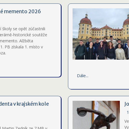
ké memento 2026
í školy se opět zúčastnili
iterárně-historické soutěže
memento. Alžběta
1. PB získala 1. místo v
óza.
Dále...
enta v krajském kole
J
1
Ve
Vy
 Martin Zedník ze 7.MB v