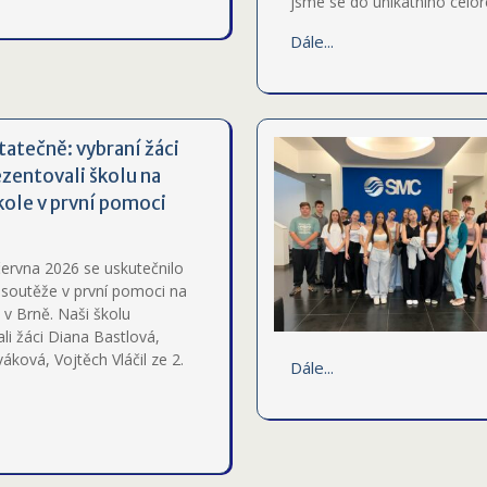
jsme se do unikátního celor
Dále...
tatečně: vybraní žáci
ezentovali školu na
kole v první pomoci
června 2026 se uskutečnilo
 soutěže v první pomoci na
 v Brně. Naši školu
li žáci Diana Bastlová,
ková, Vojtěch Vláčil ze 2.
Dále...