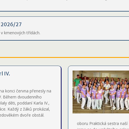
ů 2026/27
6 v kmenových třídách.
l IV.
na konci června přenesly na
IV. Během dvoudenního
laly děti, poddaní Karla IV.,
áce. Každý z žáků prokázal,
ředověkém dvoře obstál.
oboru Praktická sestra naší 