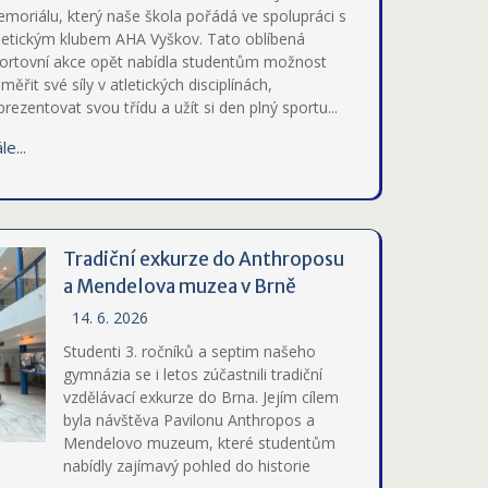
moriálu, který naše škola pořádá ve spolupráci s
letickým klubem AHA Vyškov. Tato oblíbená
ortovní akce opět nabídla studentům možnost
měřit své síly v atletických disciplínách,
prezentovat svou třídu a užít si den plný sportu...
le...
Tradiční exkurze do Anthroposu
a Mendelova muzea v Brně
14. 6. 2026
Studenti 3. ročníků a septim našeho
gymnázia se i letos zúčastnili tradiční
vzdělávací exkurze do Brna. Jejím cílem
byla návštěva Pavilonu Anthropos a
Mendelovo muzeum, které studentům
nabídly zajímavý pohled do historie