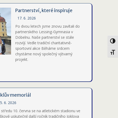
Partnerství, které inspiruje
17. 6. 2026
Po dvou letech jsme znovu zavítali do
partnerského Lessing-Gymnasia v
Döbelnu. Naše partnerství se stále
Toggl
rozvíjí. Vedle tradiční charitativně-
sportovní akce Běháme srdcem
Toggl
chystáme nový společný výtvarný
projekt.
oklův memoriál
5. 6. 2026
 středu 10. června se na atletickém stadionu ve
škově uskutečnil další ročník tradičního Joklova