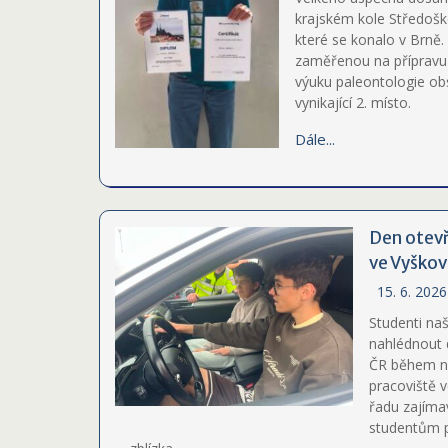
krajském kole Středošk
které se konalo v Brně.
zaměřenou na přípravu 
výuku paleontologie obs
vynikající 2. místo.
Dále...
Den otevř
ve Vyško
15. 6. 2026
Studenti naší
nahlédnout 
ČR během n
pracoviště v
řadu zajíma
studentům p