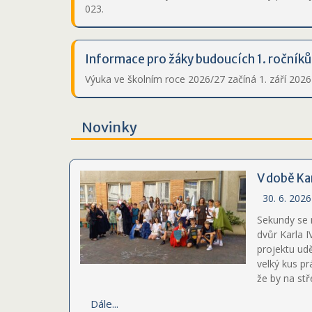
023.
Informace pro žáky budoucích 1. ročník
Výuka ve školním roce 2026/27 začíná 1. září 202
Novinky
V době Kar
30. 6. 2026
Sekundy se 
dvůr Karla 
projektu udě
velký kus pr
že by na st
Dále...