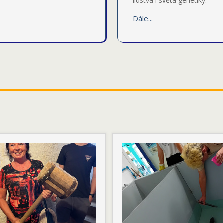
lidstva i světa genetiky.
Dále...