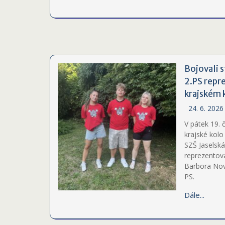
Bojovali s
2.PS repr
krajském 
24. 6. 2026
V pátek 19. 
krajské kolo
SZŠ Jaselská
reprezentova
Barbora Nová
PS.
Dále...