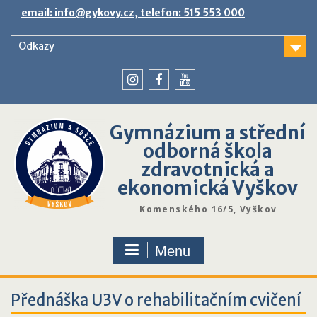
Skip
email: info@gykovy.cz, telefon: 515 553 000
to
content
Odkazy
youtube
instagram
facebook
Gymnázium a střední
odborná škola
zdravotnická a
ekonomická Vyškov
Komenského 16/5, Vyškov
Menu
Přednáška U3V o rehabilitačním cvičení