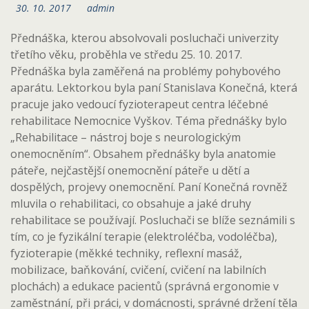
30. 10. 2017
admin
Přednáška, kterou absolvovali posluchači univerzity
třetího věku, proběhla ve středu 25. 10. 2017.
Přednáška byla zaměřená na problémy pohybového
aparátu. Lektorkou byla paní Stanislava Konečná, která
pracuje jako vedoucí fyzioterapeut centra léčebné
rehabilitace Nemocnice Vyškov.
Téma přednášky bylo
„Rehabilitace – nástroj boje s neurologickým
onemocněním“. Obsahem přednášky byla anatomie
páteře, nejčastější onemocnění páteře u dětí a
dospělých, projevy onemocnění. Paní Konečná rovněž
mluvila o rehabilitaci, co obsahuje a jaké druhy
rehabilitace se používají. Posluchači se blíže seznámili s
tím, co je fyzikální terapie (elektroléčba, vodoléčba),
fyzioterapie (měkké techniky, reflexní masáž,
mobilizace, baňkování, cvičení, cvičení na labilních
plochách) a edukace pacientů (správná ergonomie v
zaměstnání, při práci, v domácnosti, správné držení těla