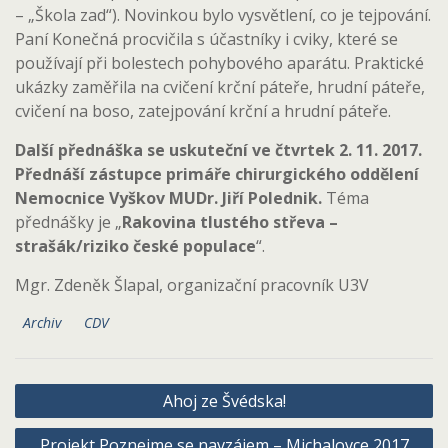
– „Škola zad“). Novinkou bylo vysvětlení, co je tejpování.
Paní Konečná procvičila s účastníky i cviky, které se
používají při bolestech pohybového aparátu. Praktické
ukázky zaměřila na cvičení krční páteře, hrudní páteře,
cvičení na boso, zatejpování krční a hrudní páteře.
Další přednáška se uskuteční ve čtvrtek 2. 11. 2017.
Přednáší zástupce primáře chirurgického oddělení
Nemocnice Vyškov MUDr. Jiří Polednik.
Téma
přednášky je „
Rakovina tlustého střeva –
strašák/riziko české populace
“.
Mgr. Zdeněk Šlapal, organizační pracovník U3V
Archiv
CDV
Navigace
Ahoj ze Švédska!
pro
Projekt Poznejme se navzájem – Michalovce 2017
příspěvek