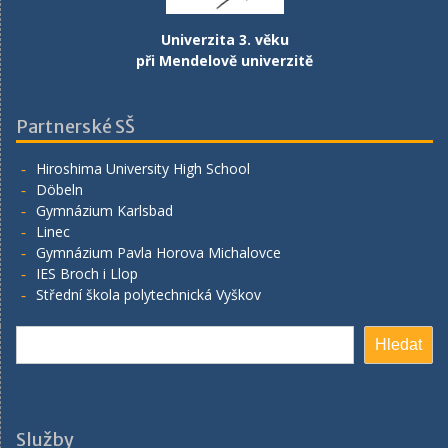
Univerzita 3. věku
při Mendelově univerzitě
Partnerské SŠ
Hiroshima University High School
Döbeln
Gymnázium Karlsbad
Linec
Gymnázium Pavla Horova Michalovce
IES Broch i Llop
Střední škola polytechnická Vyškov
Hledat
Hledat
Služby