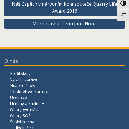
Navigace
Náš úspěch v národním kole soutěže Quarry Life
Toggl
pro
Award 2016
Toggl
příspěvek
Martin získal Cenu Jana Hona
O nás
Profil školy
Výroční zpráva
Historie školy
Předmětové komise
Učebnice
Učebny a kabinety
Obory gymnázia
Obory SOŠ
Školní jídelna
Jídelníček