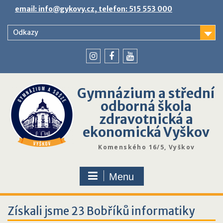
Skip
email: info@gykovy.cz, telefon: 515 553 000
to
content
Odkazy
youtube
instagram
facebook
Gymnázium a střední
odborná škola
zdravotnická a
ekonomická Vyškov
Komenského 16/5, Vyškov
Menu
Získali jsme 23 Bobříků informatiky