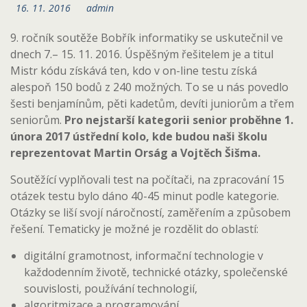
16. 11. 2016
admin
9. ročník soutěže Bobřík informatiky se uskutečnil ve
dnech 7.– 15. 11. 2016. Úspěšným řešitelem je a titul
Mistr kódu získává ten, kdo v on-line testu získá
alespoň 150 bodů z 240 možných. To se u nás povedlo
šesti benjamínům, pěti kadetům, devíti juniorům a třem
seniorům.
Pro nejstarší kategorii senior proběhne 1.
února 2017 ústřední kolo, kde budou naši školu
reprezentovat Martin Orság a Vojtěch Šišma.
Soutěžící vyplňovali test na počítači, na zpracování 15
otázek testu bylo dáno 40-45 minut podle kategorie.
Otázky se liší svojí náročností, zaměřením a způsobem
řešení. Tematicky je možné je rozdělit do oblastí:
digitální gramotnost, informační technologie v
každodenním životě, technické otázky, společenské
souvislosti, používání technologií,
algoritmizace a programování,