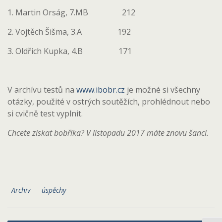
1. Martin Orság, 7.MB 212
2. Vojtěch Šišma, 3.A 192
3. Oldřich Kupka, 4.B 171
V archívu testů na
www.ibobr.cz
je možné si všechny
otázky, použité v ostrých soutěžích, prohlédnout nebo
si cvičně test vyplnit.
Chcete získat bobříka? V listopadu 2017 máte znovu šanci.
Archiv
úspěchy