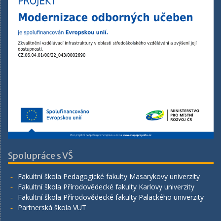
Spolupráce s VŠ
Fakultní škola Pedagogické fakulty Masarykovy univerzity
Fakultní škola Přírodovědecké fakulty Karlovy univerzity
Fakultní škola Přírodovědecké fakulty Palackého univerzity
Partnerská škola VUT