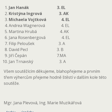
Jan Hanák 3. EL
Kristýna Ingrová 3. AK
Michaela Vojtková 4. EL
Andrea Wagnerová 4. EL
Martina Hrubá 4. AK
Jana Rosenbergová 4. EL
Filip Peloušek 3. A
David Pecl 3. B
Jiří Čepán 7.MA
Jan Trnavský 3. A
Všem soutěžícím děkujeme, blahopřejeme a prvním
třem výhercům přejeme hodně štěstí v dalším kole této
soutěže.
Mgr. Jana Plevová, Ing. Marie Muzikářová