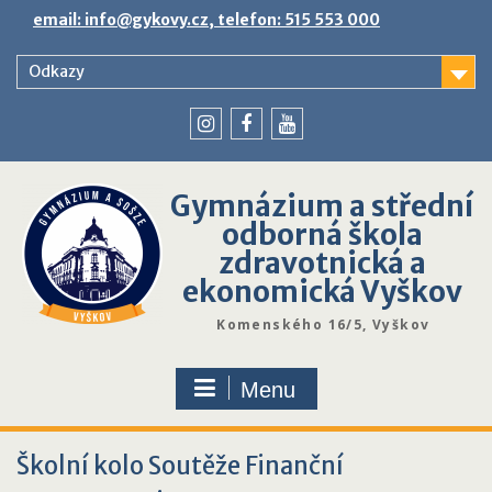
Skip
email: info@gykovy.cz, telefon: 515 553 000
to
content
Odkazy
youtube
instagram
facebook
Gymnázium a střední
odborná škola
zdravotnická a
ekonomická Vyškov
Komenského 16/5, Vyškov
Menu
Školní kolo Soutěže Finanční