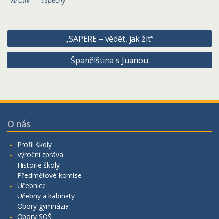
Archiv
úspěchy
Navigace
„SAPERE – vědět, jak žít“
pro
Španělština s Juanou
příspěvek
O nás
Profil školy
Výroční zpráva
Historie školy
Předmětové komise
Učebnice
Učebny a kabinety
Obory gymnázia
Obory SOŠ