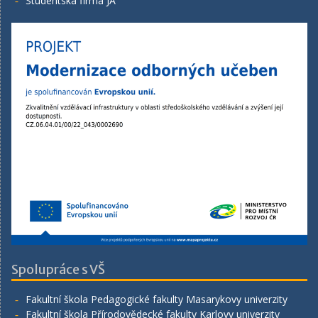
Studentská firma JA
Spolupráce s VŠ
Fakultní škola Pedagogické fakulty Masarykovy univerzity
Fakultní škola Přírodovědecké fakulty Karlovy univerzity