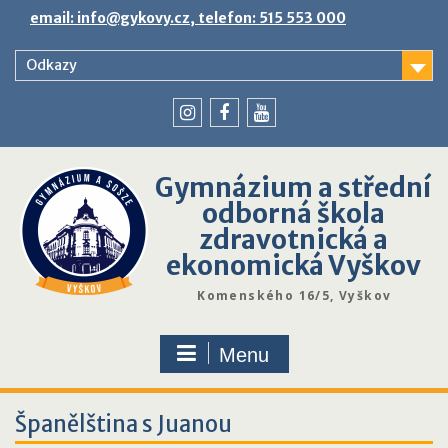
Skip
email: info@gykovy.cz, telefon: 515 553 000
to
content
Odkazy
youtube
instagram
facebook
Gymnázium a střední
odborná škola
zdravotnická a
ekonomická Vyškov
Komenského 16/5, Vyškov
Menu
Španělština s Juanou