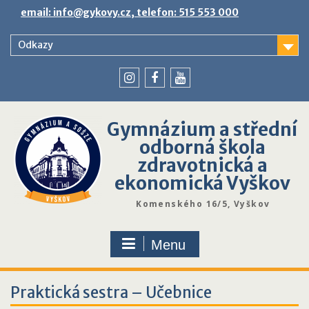
Skip
email: info@gykovy.cz, telefon: 515 553 000
to
content
Odkazy
youtube
instagram
facebook
Gymnázium a střední
odborná škola
zdravotnická a
ekonomická Vyškov
Komenského 16/5, Vyškov
Menu
Praktická sestra – Učebnice