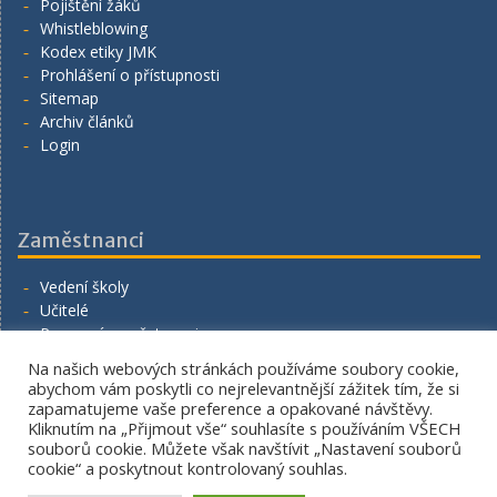
Pojištění žáků
Whistleblowing
Kodex etiky JMK
Prohlášení o přístupnosti
Sitemap
Archiv článků
Login
Zaměstnanci
Vedení školy
Učitelé
Provozní zaměstnanci
Volná místa
Na našich webových stránkách používáme soubory cookie,
Napište nám
abychom vám poskytli co nejrelevantnější zážitek tím, že si
zapamatujeme vaše preference a opakované návštěvy.
Kliknutím na „Přijmout vše“ souhlasíte s používáním VŠECH
souborů cookie. Můžete však navštívit „Nastavení souborů
cookie“ a poskytnout kontrolovaný souhlas.
Copyright. All rights reserved.