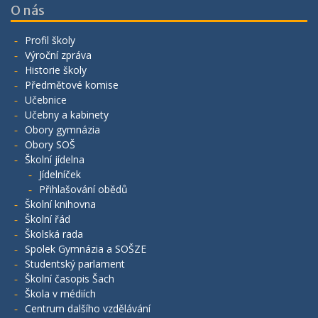
O nás
Profil školy
Výroční zpráva
Historie školy
Předmětové komise
Učebnice
Učebny a kabinety
Obory gymnázia
Obory SOŠ
Školní jídelna
Jídelníček
Přihlašování obědů
Školní knihovna
Školní řád
Školská rada
Spolek Gymnázia a SOŠZE
Studentský parlament
Školní časopis Šach
Škola v médiích
Centrum dalšího vzdělávání