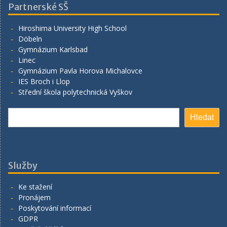
Partnerské SŠ
Hiroshima University High School
Döbeln
Gymnázium Karlsbad
Linec
Gymnázium Pavla Horova Michalovce
IES Broch i Llop
Střední škola polytechnická Vyškov
Hledat
Hledat
Služby
Ke stažení
Pronájem
Poskytování informací
GDPR