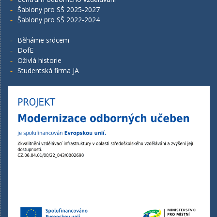
Šablony pro SŠ 2025-2027
Šablony pro SŠ 2022-2024
Běháme srdcem
DofE
Oživlá historie
Studentská firma JA