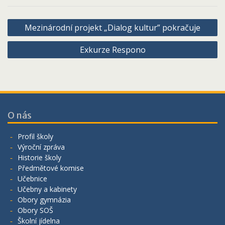
Navigace
Mezinárodní projekt „Dialog kultur” pokračuje
pro
Exkurze Respono
příspěvek
O nás
Profil školy
Výroční zpráva
Historie školy
Předmětové komise
Učebnice
Učebny a kabinety
Obory gymnázia
Obory SOŠ
Školní jídelna