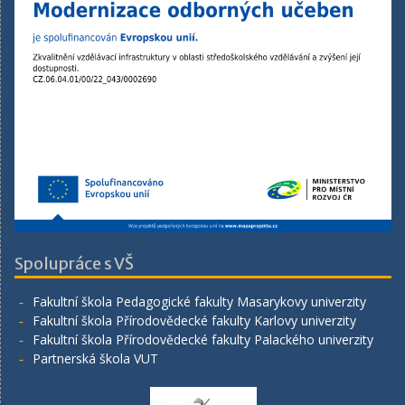
Spolupráce s VŠ
Fakultní škola Pedagogické fakulty Masarykovy univerzity
Fakultní škola Přírodovědecké fakulty Karlovy univerzity
Fakultní škola Přírodovědecké fakulty Palackého univerzity
Partnerská škola VUT