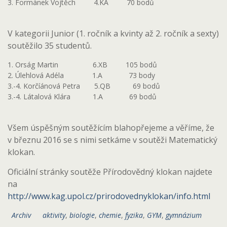
3. Formánek Vojtěch 4.KA 70 bodů
V kategorii Junior (1. ročník a kvinty až 2. ročník a sexty)
soutěžilo 35 studentů.
1. Orság Martin 6.XB 105 bodů
2. Úlehlová Adéla 1.A 73 body
3.-4. Korčíánová Petra 5.QB 69 bodů
3.-4. Látalová Klára 1.A 69 bodů
Všem úspěšným soutěžícím blahopřejeme a věříme, že
v březnu 2016 se s nimi setkáme v soutěži Matematický
klokan.
Oficiální stránky soutěže Přírodovědný klokan najdete
na
http://www.kag.upol.cz/prirodovednyklokan/info.html
Archiv
aktivity
,
biologie
,
chemie
,
fyzika
,
GYM
,
gymnázium