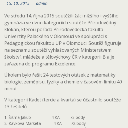
15. 10. 2015
admin
Ve středu 14. října 2015 soutěžili žáci nižšího i vyššího
gymnázia ve dvou kategoriích soutěže Přírodovědný
klokan, kterou pořádá Přírodovědecká fakulta
Univerzity Palackého v Olomouci ve spolupráci s
Pedagogickou fakultou UP v Olomouci. Soutěž figuruje
na seznamu soutěží vyhlašovaných Ministerstvem
školství, mládeže a tělovýchovy ČR v kategorii B a je
zařazena do programu Excelence.
Úkolem bylo řešit 24 testových otázek z matematiky,
biologie, zeměpisu, fyziky a chemie v časovém limitu 40
minut.
V kategorii Kadet (tercie a kvarta) se účastnilo soutěže
13 řešitelů.
1. Šišma Jakub 4.KA 73 body
2. Kavková Markéta 4.KA 72 body