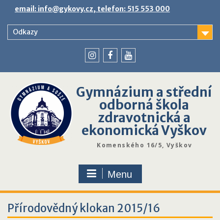
Skip
email: info@gykovy.cz, telefon: 515 553 000
to
content
Odkazy
youtube
instagram
facebook
Gymnázium a střední
odborná škola
zdravotnická a
ekonomická Vyškov
Komenského 16/5, Vyškov
Menu
Přírodovědný klokan 2015/16