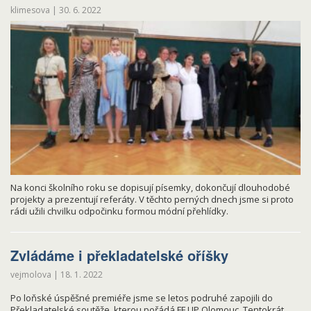
klimesova
|
30. 6. 2022
Na konci školního roku se dopisují písemky, dokončují dlouhodobé
projekty a prezentují referáty. V těchto perných dnech jsme si proto
rádi užili chvilku odpočinku formou módní přehlídky.
Zvládáme i překladatelské oříšky
vejmolova
|
18. 1. 2022
Po loňské úspěšné premiéře jsme se letos podruhé zapojili do
Překladatelské soutěže, kterou pořádá FF UP Olomouc. Tentokrát