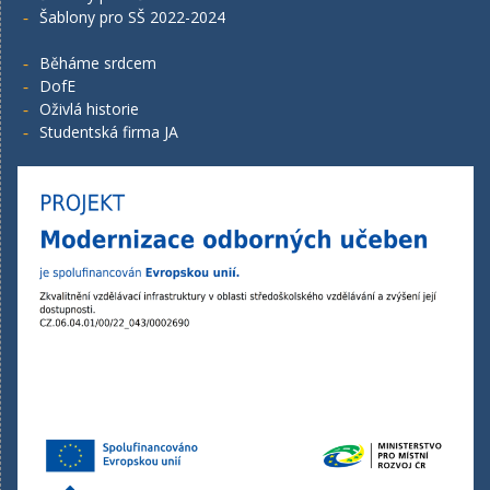
Šablony pro SŠ 2022-2024
Běháme srdcem
DofE
Oživlá historie
Studentská firma JA