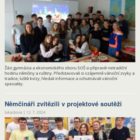
Žáci gymnázia a ekonomického oboru SOŠ si připravili netradiční
hodinu němčiny a ruštiny. Představovali si vzájemně vánoční zvyky a
tradice, luštili kvízy, hledali informace a ochutnávali vánoční
speciality.
Němčináři zvítězili v projektové soutěži
lukackova
|
12. 7. 2024