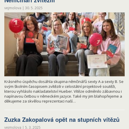
vejmolova
|
30. 5. 2025
Krásného úspěchu dosáhla skupina němčinářů sexty A a sexty B. Se
svým školním časopisem zvítězili v celostátní projektové soutěži,
kterou vyhlásilo nakladatelství Hueber. Vítěze odměnilo zábavnou i
napínavou četbou v německém jazyce. Také my jim blahopřejeme a
děkujeme za skvělou reprezentaci naší…
Zuzka Zakopalová opět na stupních vítězů
vejmolova
|
5. 3. 2025