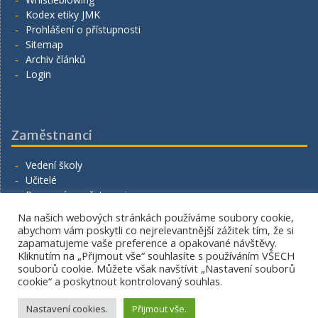
Kodex etiky JMK
Prohlášení o přístupnosti
Sitemap
Archiv článků
Login
Zaměstnanci
Vedení školy
Učitelé
Provozní zaměstnanci
Volná místa
Na našich webových stránkách používáme soubory cookie,
Napište nám
abychom vám poskytli co nejrelevantnější zážitek tím, že si
zapamatujeme vaše preference a opakované návštěvy.
Kliknutím na „Přijmout vše“ souhlasíte s používáním VŠECH
souborů cookie. Můžete však navštívit „Nastavení souborů
cookie“ a poskytnout kontrolovaný souhlas.
Copyright. All rights reserved.
Proudly powered by WordPress
|
Education Hub by
WEN
Nastavení cookies.
Přijmout vše.