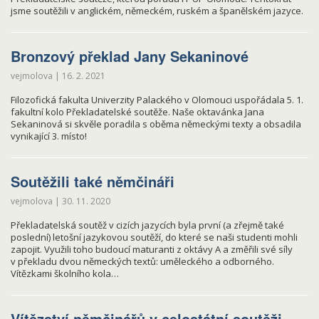
jsme soutěžili v anglickém, německém, ruském a španělském jazyce.
Bronzový překlad Jany Sekaninové
vejmolova
|
16. 2. 2021
Filozofická fakulta Univerzity Palackého v Olomouci uspořádala 5. 1.
fakultní kolo Překladatelské soutěže. Naše oktavánka Jana
Sekaninová si skvěle poradila s oběma německými texty a obsadila
vynikající 3. místo!
Soutěžili také němčináři
vejmolova
|
30. 11. 2020
Překladatelská soutěž v cizích jazycích byla první (a zřejmě také
poslední) letošní jazykovou soutěží, do které se naši studenti mohli
zapojit. Využili toho budoucí maturanti z oktávy A a změřili své síly
v překladu dvou německých textů: uměleckého a odborného.
Vítězkami školního kola…
Vítězství němčinářů v celostátní soutěži