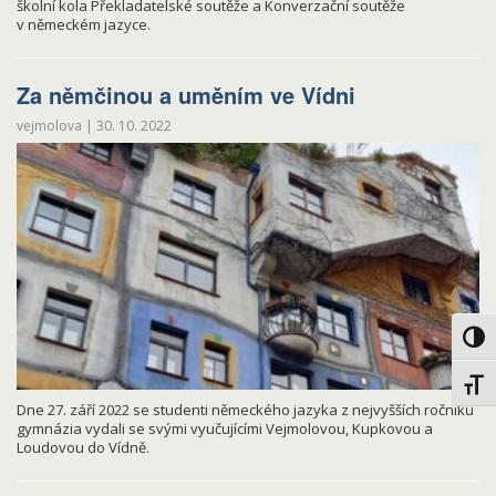
školní kola Překladatelské soutěže a Konverzační soutěže
v německém jazyce.
Za němčinou a uměním ve Vídni
vejmolova
|
30. 10. 2022
Toggl
Toggl
Dne 27. září 2022 se studenti německého jazyka z nejvyšších ročníků
gymnázia vydali se svými vyučujícími Vejmolovou, Kupkovou a
Loudovou do Vídně.