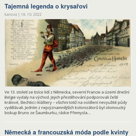
Tajemná legenda o krysařovi
kanova
|
18. 10. 2022
Ve 13. století se tisíce lidí z Německa, severní Francie a území dnešní
Belgie vydaly na východ. Jejich přestěhování podporovali čeští
králové, šlechtici i kláštery – všichni totiž na osídlení nevyužité půdy
vydělávali. Jedním z nejvýznamnějších kolonizátorů byl olomoucký
biskup Bruno ze Šaumburku, rádce Přemysla…
Německá a francouzská móda podle kvinty