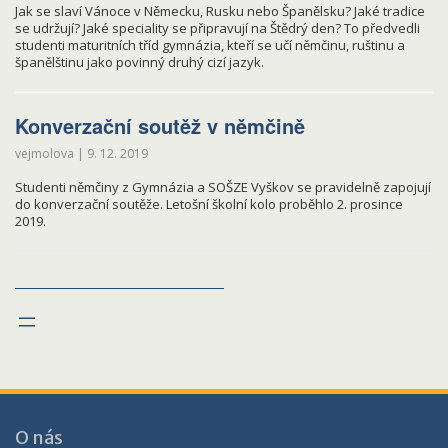
Jak se slaví Vánoce v Německu, Rusku nebo Španělsku? Jaké tradice
se udržují? Jaké speciality se připravují na Štědrý den? To předvedli
studenti maturitních tříd gymnázia, kteří se učí němčinu, ruštinu a
španělštinu jako povinný druhý cizí jazyk.
Konverzační soutěž v němčině
vejmolova
|
9. 12. 2019
Studenti němčiny z Gymnázia a SOŠZE Vyškov se pravidelně zapojují
do konverzační soutěže. Letošní školní kolo proběhlo 2. prosince
2019.
O nás