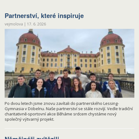
Partnerství, které inspiruje
vejmolova
|
17. 6. 2026
Po dvou letech jsme znovu zavítali do partnerského Lessing-
Gymnasia v Döbelnu. Naše partnerství se stále rozvíjí. Vedle tradiční
charitativně-sportovní akce Běháme srdcem chystáme nový
společný výtvarný projekt.
Němčináři zvítězili