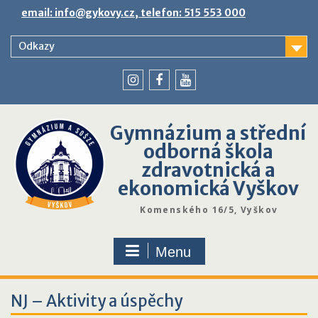
Skip
email: info@gykovy.cz, telefon: 515 553 000
to
content
Odkazy
youtube
instagram
facebook
Gymnázium a střední
odborná škola
zdravotnická a
ekonomická Vyškov
Komenského 16/5, Vyškov
Menu
NJ – Aktivity a úspěchy