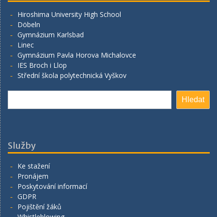
Hiroshima University High School
Döbeln
Gymnázium Karlsbad
Linec
Gymnázium Pavla Horova Michalovce
IES Broch i Llop
Střední škola polytechnická Vyškov
Hledat
Hledat
Služby
Ke stažení
Pronájem
Poskytování informací
GDPR
Pojištění žáků
Whistleblowing