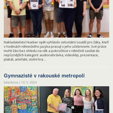
Nakladatelství Hueber opět vyhlásilo celostátní soutěž pro žáky, kteří
v hodinách německého jazyka pracují s jeho učebnicemi. Své práce
mohli žáci bez ohledu na věk a pokročilost v němčině zasílat do
nejrůznějších kategorií: audionahrávka, videoklip, prezentace,
plakát, artefakt, stolní hra…
Gymnazisté v rakouské metropoli
lukackova
|
10. 5. 2024