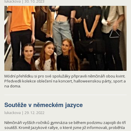
lukackova
|
30. 10. 2023
Módní přehlídku si pro své spolužáky připravili němčináři obou kvint.
Předvedli kolekce oblečení na koncert, halloweenskou párty, sport a
na doma.
Soutěže v německém jazyce
lukackova
|
29. 12. 2022
Němčináři vyšších ročníků gymnázia se během podzimu zapojili do tří
soutěží. Kromě Jazykové rallye, o které jsme již informovali, proběhla