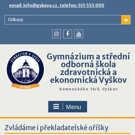
Skip
email: info@gykovy.cz, telefon: 515 553 000
to
content
Odkazy
youtube
instagram
facebook
Gymnázium a střední
odborná škola
zdravotnická a
ekonomická Vyškov
Komenského 16/5, Vyškov
Menu
Zvládáme i překladatelské oříšky