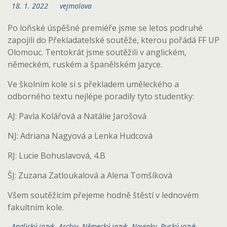
18. 1. 2022
vejmolova
Po loňské úspěšné premiéře jsme se letos podruhé
zapojili do Překladatelské soutěže, kterou pořádá FF UP
Olomouc. Tentokrát jsme soutěžili v anglickém,
německém, ruském a španělském jazyce.
Ve školním kole si s překladem uměleckého a
odborného textu nejlépe poradily tyto studentky:
AJ: Pavla Kolářová a Natálie Jarošová
NJ: Adriana Nagyová a Lenka Hudcová
RJ: Lucie Bohuslavová, 4.B
ŠJ: Zuzana Zatloukalová a Alena Tomšíková
Všem soutěžícím přejeme hodně štěstí v lednovém
fakultním kole.
Anglický jazyk
,
Archiv
,
Německý jazyk
,
Novinky
,
Ruský jazyk
,