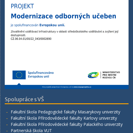
Spolupráce s VŠ
Fakultní škola Pedagogické fakulty Masarykovy univerzity
Fakultní škola Přírodovědecké fakulty Karlovy univerzity
Fakultní škola Přírodovědecké fakulty Palackého univerzity
Partnerská škola VUT