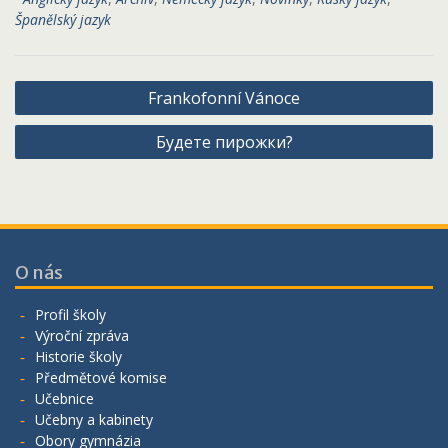
Španělský jazyk
Navigace
Frankofonní Vánoce
pro
Будете пирожки?
příspěvek
O nás
Profil školy
Výroční zpráva
Historie školy
Předmětové komise
Učebnice
Učebny a kabinety
Obory gymnázia