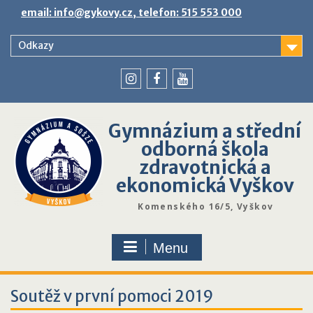
Skip
email: info@gykovy.cz, telefon: 515 553 000
to
content
Odkazy
youtube
instagram
facebook
Gymnázium a střední
odborná škola
zdravotnická a
ekonomická Vyškov
Komenského 16/5, Vyškov
Menu
Soutěž v první pomoci 2019