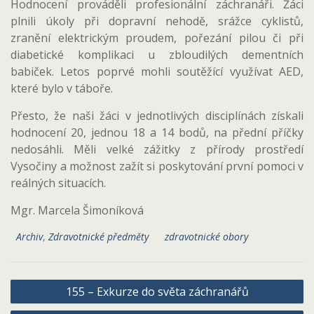
Hodnocení prováděli profesionální záchranáři. Žáci
plnili úkoly při dopravní nehodě, srážce cyklistů,
zranění elektrickým proudem, pořezání pilou či při
diabetické komplikaci u zbloudilých dementních
babiček. Letos poprvé mohli soutěžící využívat AED,
které bylo v táboře.
Přesto, že naši žáci v jednotlivých disciplínách získali
hodnocení 20, jednou 18 a 14 bodů, na přední příčky
nedosáhli. Měli velké zážitky z přírody prostředí
Vysočiny a možnost zažít si poskytování první pomoci v
reálných situacích.
Mgr. Marcela Šimoníková
Archiv
,
Zdravotnické předměty
zdravotnické obory
Navigace
155 – Exkurze do světa záchranářů
pro