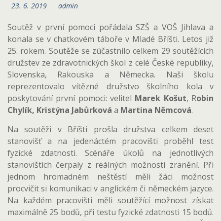
23. 6. 2019
admin
Soutěž v první pomoci pořádala SZŠ a VOŠ Jihlava a
konala se v chatkovém táboře v Mladé Bříšti. Letos již
25. rokem. Soutěže se zúčastnilo celkem 29 soutěžících
družstev ze zdravotnických škol z celé České republiky,
Slovenska, Rakouska a Německa. Naši školu
reprezentovalo vítězné družstvo školního kola v
poskytování první pomoci: velitel
Marek Košut
, R
obin
Chylík, Kristýna Jabůrková
a
Martina Němcová
.
Na soutěži v Bříšti prošla družstva celkem deset
stanovišť a na jedenáctém pracovišti proběhl test
fyzické zdatnosti. Scénáře úkolů na jednotlivých
stanovištích čerpaly z reálných možností zranění. Při
jednom hromadném neštěstí měli žáci možnost
procvičit si komunikaci v anglickém či německém jazyce.
Na každém pracovišti měli soutěžící možnost získat
maximálně 25 bodů, při testu fyzické zdatnosti 15 bodů.