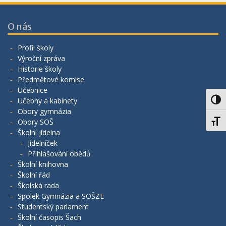
O nás
Profil školy
Výroční zpráva
Historie školy
Předmětové komise
Učebnice
Učebny a kabinety
Toggl
Obory gymnázia
Obory SOŠ
Toggl
Školní jídelna
Jídelníček
Přihlašování obědů
Školní knihovna
Školní řád
Školská rada
Spolek Gymnázia a SOŠZE
Studentský parlament
Školní časopis Šach