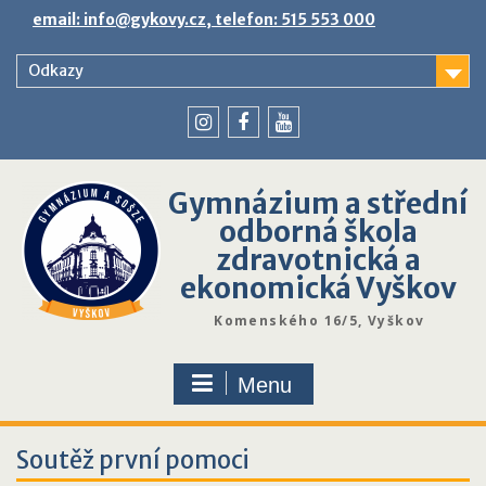
Skip
email: info@gykovy.cz, telefon: 515 553 000
to
content
Odkazy
youtube
instagram
facebook
Gymnázium a střední
odborná škola
zdravotnická a
ekonomická Vyškov
Komenského 16/5, Vyškov
Menu
Soutěž první pomoci