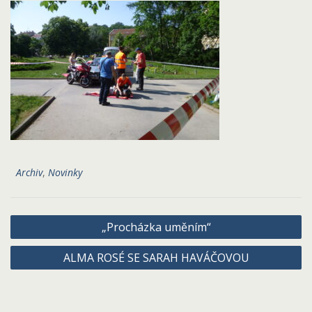
Archiv
,
Novinky
Navigace
„Procházka uměním“
pro
ALMA ROSÉ SE SARAH HAVÁČOVOU
příspěvek