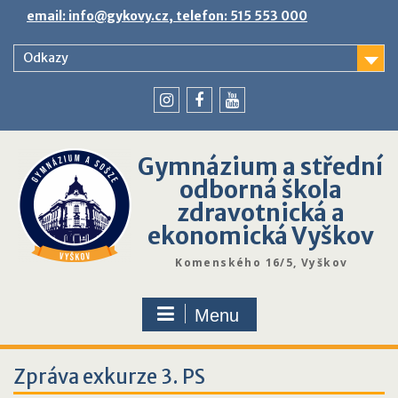
Skip
email: info@gykovy.cz, telefon: 515 553 000
to
content
Odkazy
youtube
instagram
facebook
Gymnázium a střední
odborná škola
zdravotnická a
ekonomická Vyškov
Komenského 16/5, Vyškov
Menu
Zpráva exkurze 3. PS