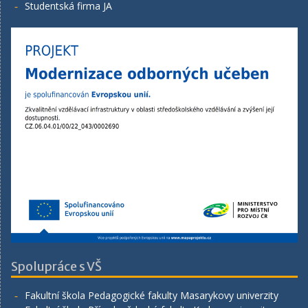
Studentská firma JA
Spolupráce s VŠ
Fakultní škola Pedagogické fakulty Masarykovy univerzity