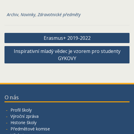
Archiv
,
Novinky
,
Zdravotnické předměty
Navigace
Erasmus+ 2019-2022
pro
Inspirativní mladý vědec je vzorem pro studenty
příspěvek
GYKOVY
O nás
Profil školy
Výroční zpráva
Historie školy
Předmětové komise