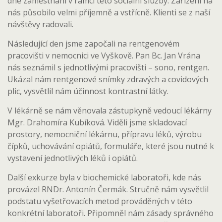
dne zaměstnaní v rámci této sociální služby. Zařízení na
nás působilo velmi příjemně a vstřícně. Klienti se z naší
návštěvy radovali.
Následující den jsme započali na rentgenovém
pracovišti v nemocnici ve Vyškově. Pan Bc. Jan Vrána
nás seznámil s jednotlivými pracovišti – sono, rentgen.
Ukázal nám rentgenové snímky zdravých a covidových
plic, vysvětlil nám účinnost kontrastní látky.
V lékárně se nám věnovala zástupkyně vedoucí lékárny
Mgr. Drahomíra Kubíková. Viděli jsme skladovací
prostory, nemocniční lékárnu, přípravu léků, výrobu
čípků, uchovávání opiátů, formuláře, které jsou nutné k
vystavení jednotlivých léků i opiátů.
Další exkurze byla v biochemické laboratoři, kde nás
provázel RNDr. Antonín Čermák. Stručně nám vysvětlil
podstatu vyšetřovacích metod prováděných v této
konkrétní laboratoři. Připomněl nám zásady správného