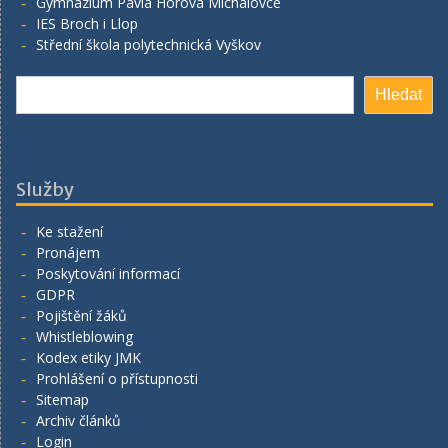
Gymnázium Pavla Horova Michalovce
IES Broch i Llop
Střední škola polytechnická Vyškov
Hledat
Hledat
Služby
Ke stažení
Pronájem
Poskytování informací
GDPR
Pojištění žáků
Whistleblowing
Kodex etiky JMK
Prohlášení o přístupnosti
Sitemap
Archiv článků
Login