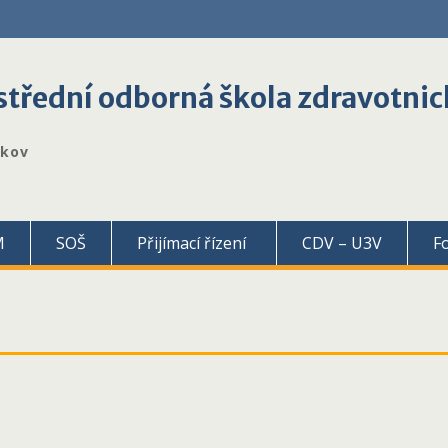
třední odborná škola zdravotnic
škov
M
SOŠ
Přijímací řízení
CDV – U3V
F