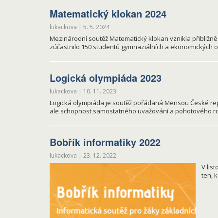
Matematický klokan 2024
lukackova
|
5. 5. 2024
Mezinárodní soutěž Matematický klokan vznikla přibližně v
zúčastnilo 150 studentů gymnaziálních a ekonomických 
Logická olympiáda 2023
lukackova
|
10. 11. 2023
Logická olympiáda je soutěž pořádaná Mensou České repub
ale schopnost samostatného uvažování a pohotového r
Bobřík informatiky 2022
lukackova
|
23. 12. 2022
V lis
ten, 