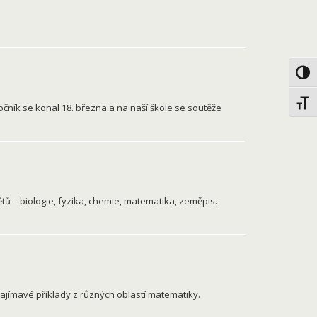
Toggl
Toggl
ročník se konal 18. března a na naší škole se soutěže
tů – biologie, fyzika, chemie, matematika, zeměpis.
 zajímavé příklady z různých oblastí matematiky.