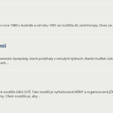
roce 1980 v Austrálii a od roku 1991 se rozšířila do zemí Evropy. Dnes se ji
mii
hemické olympiády, které probíhaly v minulých týdnech. Martin Kužílek získ
lach.…
tické soutěže žáků SOŠ. Tato soutěž je vyhlašovaná MŠMT a organizovaná JČ
my. Cílem soutěže je, aby…