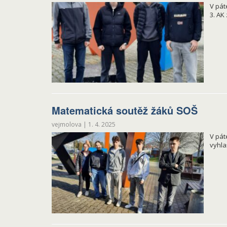
V pát
3. AK
Matematická soutěž žáků SOŠ
vejmolova
|
1. 4. 2025
V pát
vyhla