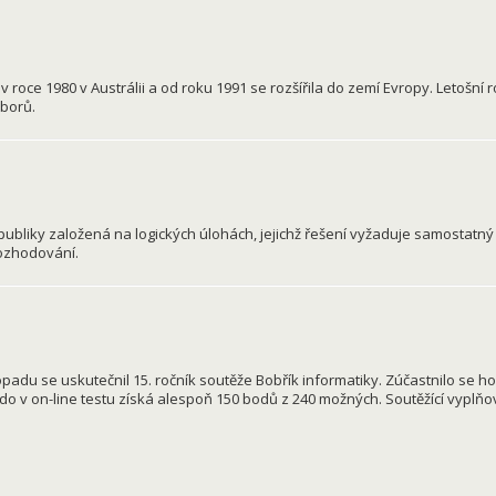
 roce 1980 v Austrálii a od roku 1991 se rozšířila do zemí Evropy. Letošní 
oborů.
liky založená na logických úlohách, jejichž řešení vyžaduje samostatný a
ozhodování.
topadu se uskutečnil 15. ročník soutěže Bobřík informatiky. Zúčastnilo se ho
kdo v on-line testu získá alespoň 150 bodů z 240 možných. Soutěžící vyplňov