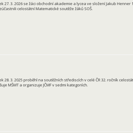
ek 27. 3. 2026 se žáci obchodní akademie a lycea ve složení Jakub Henner 1. L
 zúčastnili celostátní Matematické soutěže žáků SOŠ.
ek 28. 3. 2025 proběhl na soutěžních střediscích v celé ČR 32. ročník celos
šuje MŠMT a organizuje JČMF v sedmi kategoriích.