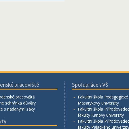
enské pracoviště
Spolupráce s VŠ
adenské pracoviště
Fakultní škola Pedagogické 
ne schránka důvěry
Masarykovy univerzity
ce s nadanými žáky
Fakultní škola Přírodověde
fakulty Karlovy univerzity
kty
Fakultní škola Přírodověde
fakulty Palackého univerzit