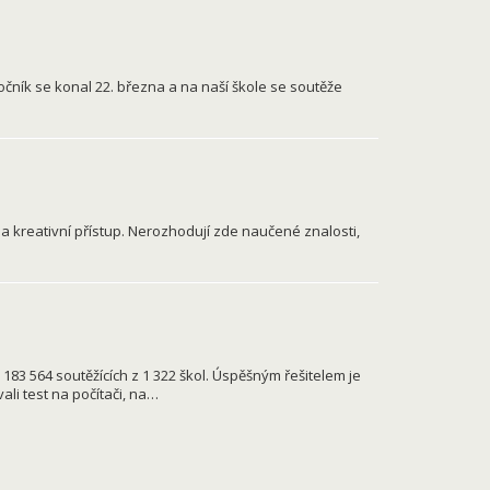
ročník se konal 22. března a na naší škole se soutěže
 kreativní přístup. Nerozhodují zde naučené znalosti,
 183 564 soutěžících z 1 322 škol. Úspěšným řešitelem je
ali test na počítači, na…