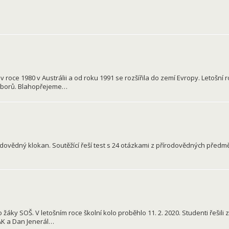
 roce 1980 v Austrálii a od roku 1991 se rozšířila do zemí Evropy. Letošní 
 oborů. Blahopřejeme…
odovědný klokan. Soutěžící řeší test s 24 otázkami z přírodovědných předmě
áky SOŠ. V letošním roce školní kolo proběhlo 11. 2. 2020. Studenti řešili
. AK a Dan Jenerál…