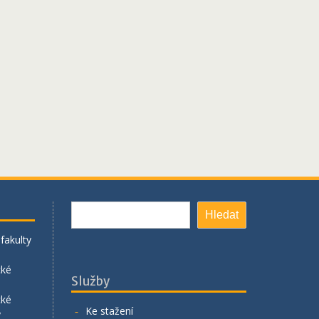
Hledat
Hledat
fakulty
cké
Služby
cké
Ke stažení
y