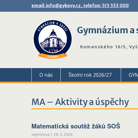
Skip
email: info@gykovy.cz, telefon: 515 553 000
to
content
Gymnázium a s
Komenského 16/5, Vy
O nás
Školní rok 2026/27
GY
MA – Aktivity a úspěchy
Matematická soutěž žáků SOŠ
vejmolova
|
29. 3. 2026