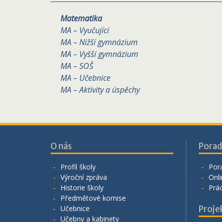
Matematika
MA – Vyučující
MA – Nižší gymnázium
MA – Vyšší gymnázium
MA – SOŠ
MA – Učebnice
MA – Aktivity a úspěchy
O nás
Porad
Profil školy
Por
Výroční zpráva
Onli
Historie školy
Prá
Předmětové komise
Učebnice
Proje
Učebny a kabinety