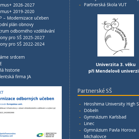
Partnerská škola VUT
smus+ 2026-2027
smus+ 2019-2020
P – Modernizace učeben
odní plán obnovy
trum odborného vzdělávání
lony pro SŠ 2025-2027
lony pro SŠ 2022-2024
áme srdcem
E
Univerzita 3. věku
lá historie
při Mendelově univerzi
entská firma JA
Partnerské SŠ
Hiroshima University High 
Döbeln
Gymnázium Karlsbad
Linec
Gymnázium Pavla Horova
Michalovce