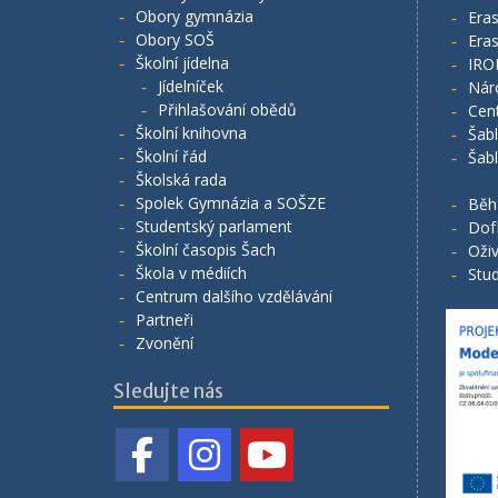
Obory gymnázia
Era
Obory SOŠ
Era
Školní jídelna
IRO
Jídelníček
Nár
Přihlašování obědů
Cen
Školní knihovna
Šab
Školní řád
Šab
Školská rada
Spolek Gymnázia a SOŠZE
Běh
Studentský parlament
Dof
Školní časopis Šach
Oživ
Škola v médiích
Stud
Centrum dalšího vzdělávání
Partneři
Zvonění
Sledujte nás