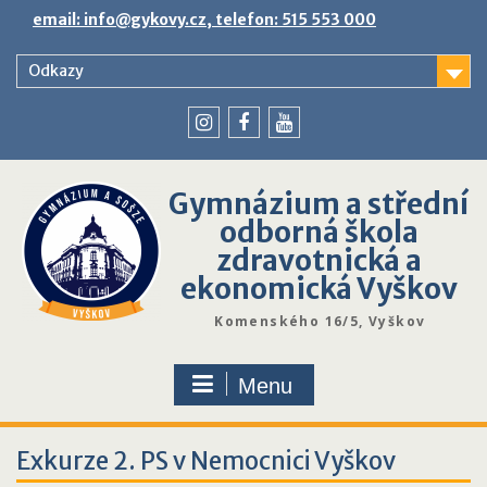
Skip
email: info@gykovy.cz, telefon: 515 553 000
to
content
Odkazy
youtube
instagram
facebook
Gymnázium a střední
odborná škola
zdravotnická a
ekonomická Vyškov
Komenského 16/5, Vyškov
Menu
Exkurze 2. PS v Nemocnici Vyškov