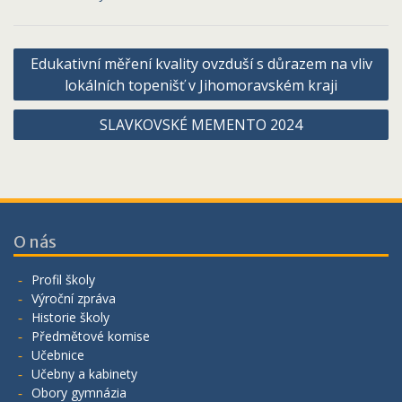
Navigace
Edukativní měření kvality ovzduší s důrazem na vliv
pro
lokálních topenišť v Jihomoravském kraji
příspěvek
SLAVKOVSKÉ MEMENTO 2024
O nás
Profil školy
Výroční zpráva
Historie školy
Předmětové komise
Učebnice
Učebny a kabinety
Obory gymnázia