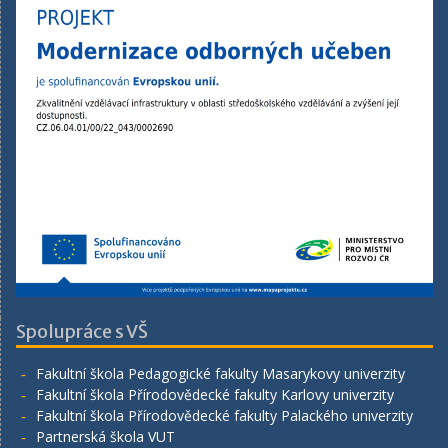
Spolupráce s VŠ
Fakultní škola Pedagogické fakulty Masarykovy univerzity
Fakultní škola Přírodovědecké fakulty Karlovy univerzity
Fakultní škola Přírodovědecké fakulty Palackého univerzity
Partnerská škola VUT