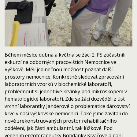
Během měsíce dubna a května se žáci 2. PS zúčastnili
exkurzí na odborných pracovištích Nemocnice ve
Vyškově. Měli jedinečnou možnost poznat další
prostory nemocnice. Konkrétně sledovat zpracování
laboratorních vzorků v biochemické laboratoři,
prohlédnout si jednotlivé krvinky pod mikroskopem v
hematologické laboratoři. Zde se žáci dozvěděli z úst
vrchní laborantky Janderové o problematice dárcovství
krve v naší vyškovské nemocnici. Také jsme zavítali do
nově zrekonstruovaných prostor rehabilitačního
oddělení, jak části ambulantní, tak lůžkové. Pod
vedením ergoterapeutky Bohdanky Klvačové a paní