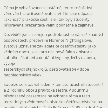
Téma je vyhlašováno celostátně, tento ročník byl
věnován historii ošetřovatelství. Tím sice odpadla
„akčnost“ praktické části, ale i tak byly studenty
připravené prezentace velmi podnětné a zajímavé.
Dozvěděli jsme se nejen podrobnosti o nám již známých
osobnostech, především Florence Nightingalové,
světově uznávané zakladatelce ošetřovatelství jako
vědního oboru, ale i pro nás nová fakta z historie
zubního lékařství a dentální hygieny, léčby diabetu,
vývoje
sesterských stejnokrojů, ošetřovatelství v době
napoleonských válek…
Soutěže se letos vzhledem k tématu účastnili studenti 1.
a 2. ročníku oboru praktická sestra. V souhrnu
přednesené prezentace na vybrané téma a testu
teoretických vědomostí z historie ošetřovatelství se na
prvním místě umístila Nela Pešková z 1. PS, na druhém