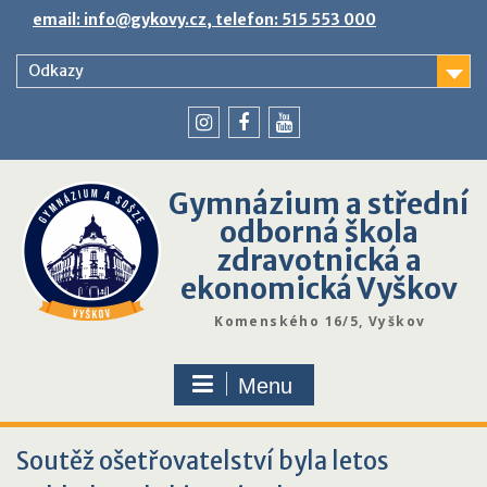
Skip
email: info@gykovy.cz, telefon: 515 553 000
to
content
Odkazy
youtube
instagram
facebook
Gymnázium a střední
odborná škola
zdravotnická a
ekonomická Vyškov
Komenského 16/5, Vyškov
Menu
Soutěž ošetřovatelství byla letos