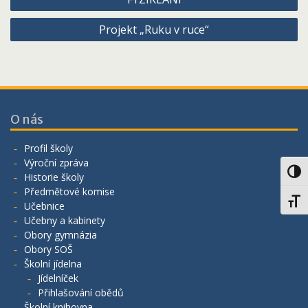
příspěvek
Projekt „Ruku v ruce“
O nás
Profil školy
Výroční zpráva
Toggl
Historie školy
Předmětové komise
Toggl
Učebnice
Učebny a kabinety
Obory gymnázia
Obory SOŠ
Školní jídelna
Jídelníček
Přihlašování obědů
Školní knihovna