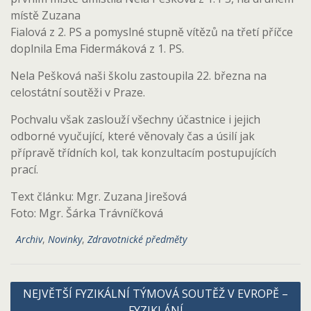
místě Zuzana
Fialová z 2. PS a pomyslné stupně vítězů na třetí příčce
doplnila Ema Fidermáková z 1. PS.
Nela Pešková naši školu zastoupila 22. března na
celostátní soutěži v Praze.
Pochvalu však zaslouží všechny účastnice i jejich
odborné vyučující, které věnovaly čas a úsilí jak
přípravě třídních kol, tak konzultacím postupujících
prací.
Text článku: Mgr. Zuzana Jirešová
Foto: Mgr. Šárka Trávníčková
Archiv
,
Novinky
,
Zdravotnické předměty
Navigace
NEJVĚTŠÍ FYZIKÁLNÍ TÝMOVÁ SOUTĚŽ V EVROPĚ –
pro
FYZIKLÁNÍ