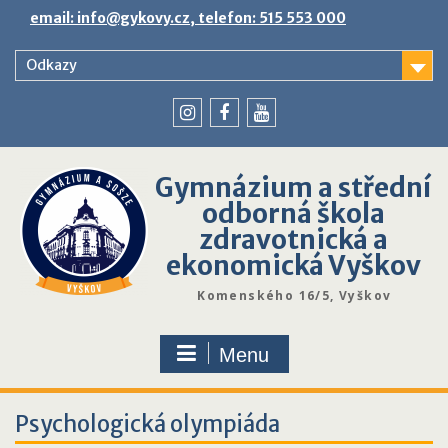
Skip
email: info@gykovy.cz, telefon: 515 553 000
to
content
Odkazy
youtube
instagram
facebook
Gymnázium a střední
odborná škola
zdravotnická a
ekonomická Vyškov
Komenského 16/5, Vyškov
Menu
Psychologická olympiáda