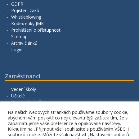
GDPR
Pojištění žáků
Whistleblowing
Kodex etiky JMK
Prohlášení o přístupnosti
Sitemap
Archiv článků
Login
Zaměstnanci
Vedení školy
Učitelé
Provozní zaměstnanci
Volná místa
Na našich webových stránkách používáme soubory cookie,
Napište nám
abychom vám poskytli co nejrelevantnější zážitek tím, že si
zapamatujeme vaše preference a opakované návštěvy.
Kliknutím na „Přijmout vše“ souhlasíte s používáním VŠECH
souborů cookie. Můžete však navštívit „Nastavení souborů