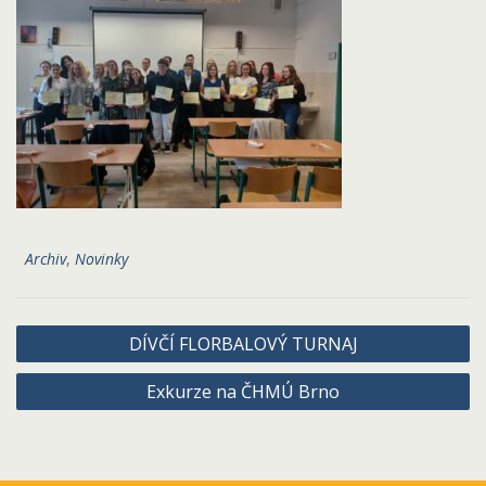
Archiv
,
Novinky
Navigace
DÍVČÍ FLORBALOVÝ TURNAJ
pro
Exkurze na ČHMÚ Brno
příspěvek