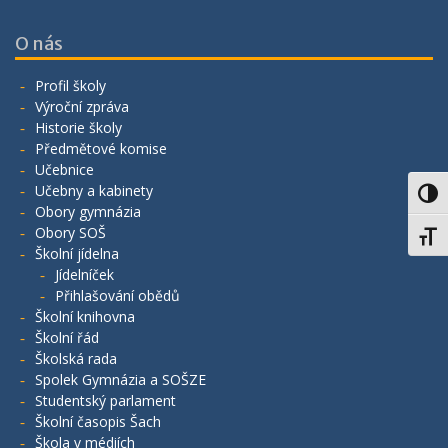
O nás
Profil školy
Výroční zpráva
Historie školy
Předmětové komise
Učebnice
Učebny a kabinety
Toggl
Obory gymnázia
Obory SOŠ
Toggl
Školní jídelna
Jídelníček
Přihlašování obědů
Školní knihovna
Školní řád
Školská rada
Spolek Gymnázia a SOŠZE
Studentský parlament
Školní časopis Šach
Škola v médiích