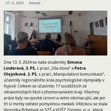
27. 4. 2024
kanova
Dne 13. 3. 2024 se naše studentky
Simona
Linderová, 3. PS,
s prací „Síla slova“ a
Petra
Olejníková
,
2. PS,
s prací „Manipulativní komunikace“,
účastnily regionálního kola psychologické olympiády v
Kyjově. Celkem se účastnilo 17 soutěžících ze
zdravotnických škol v Jihomoravském kraji. Všechny
práce byly na vysoké úrovni a velmi obohacující, ale jen
tři si mohly odnést pomyslnou medaili. Vítězkou se stala
Veronika Brhelová ze SZŠ a VOŠZ Znojmo, p. o., která