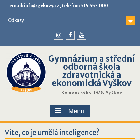
Skip
email: info@gykovy.cz, telefon: 515 553 000
to
content
Odkazy
youtube
instagram
facebook
Gymnázium a střední
odborná škola
zdravotnická a
ekonomická Vyškov
Komenského 16/5, Vyškov
Menu
Víte, co je umělá inteligence?