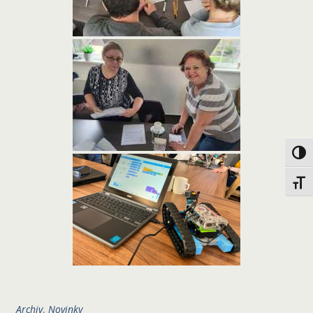
Toggl
Toggl
Archiv
,
Novinky