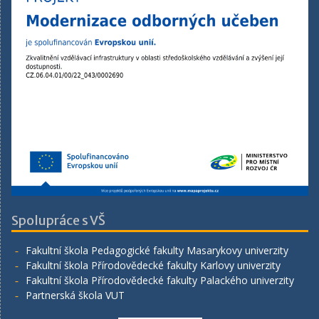
Spolupráce s VŠ
Fakultní škola Pedagogické fakulty Masarykovy univerzity
Fakultní škola Přírodovědecké fakulty Karlovy univerzity
Fakultní škola Přírodovědecké fakulty Palackého univerzity
Partnerská škola VUT