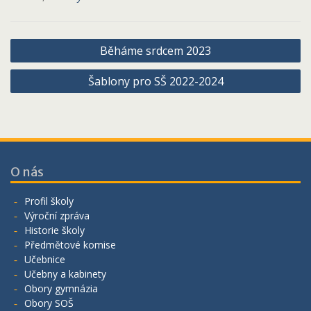
Navigace
Běháme srdcem 2023
pro
Šablony pro SŠ 2022-2024
příspěvek
O nás
Profil školy
Výroční zpráva
Historie školy
Předmětové komise
Učebnice
Učebny a kabinety
Obory gymnázia
Obory SOŠ