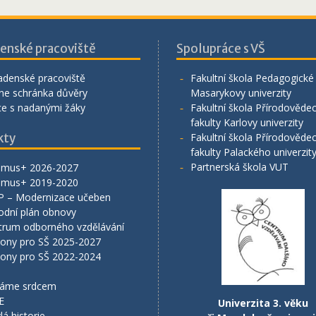
enské pracoviště
Spolupráce s VŠ
adenské pracoviště
Fakultní škola Pedagogické 
ne schránka důvěry
Masarykovy univerzity
ce s nadanými žáky
Fakultní škola Přírodověde
fakulty Karlovy univerzity
kty
Fakultní škola Přírodověde
fakulty Palackého univerzit
Partnerská škola VUT
smus+ 2026-2027
smus+ 2019-2020
P – Modernizace učeben
odní plán obnovy
trum odborného vzdělávání
lony pro SŠ 2025-2027
lony pro SŠ 2022-2024
áme srdcem
E
Univerzita 3. věku
lá historie