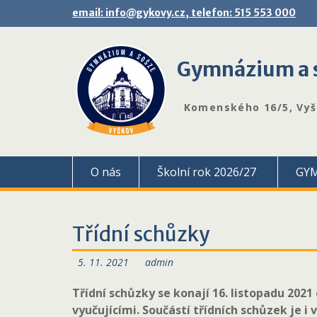
Skip
email: info@gykovy.cz, telefon: 515 553 000
to
content
Gymnázium a s
Komenského 16/5, Vy
O nás
Školní rok 2026/27
GY
Třídní schůzky
5. 11. 2021
admin
Třídní schůzky se konají 16. listopadu 2021
vyučujícími. Součástí třídních schůzek je i 