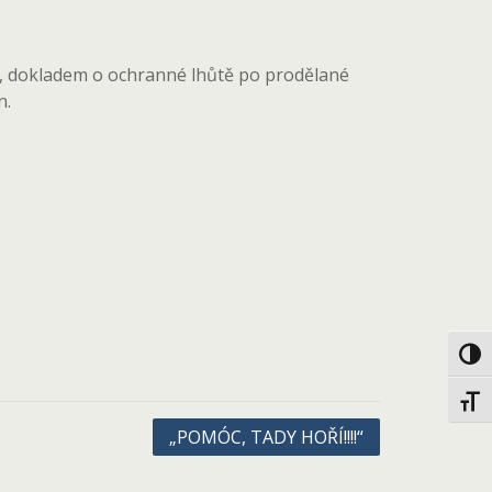
9, dokladem o ochranné lhůtě po prodělané
n.
Toggl
Toggl
„POMÓC, TADY HOŘÍ!!!!“