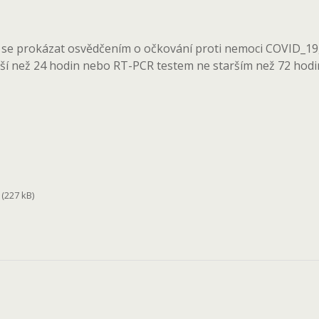
a se prokázat osvědčením o očkování proti nemoci COVID_1
ší než 24 hodin nebo RT-PCR testem ne starším než 72 hodi
(227 kB)