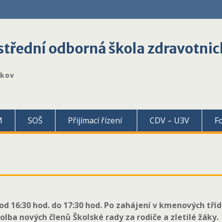
třední odborná škola zdravotnic
škov
M
SOŠ
Přijímací řízení
CDV – U3V
F
 od 16:30 hod. do 17:30 hod. Po zahájení v kmenových tří
volba nových členů Školské rady za rodiče a zletilé žáky.