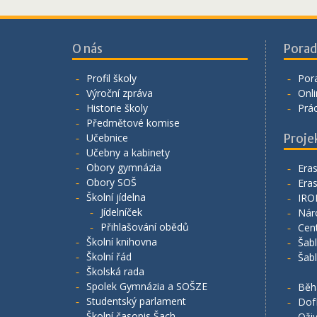
příspěvek
O nás
Porad
Profil školy
Por
Výroční zpráva
Onli
Historie školy
Prá
Předmětové komise
Učebnice
Proje
Učebny a kabinety
Obory gymnázia
Era
Obory SOŠ
Era
Školní jídelna
IRO
Jídelníček
Nár
Přihlašování obědů
Cen
Školní knihovna
Šab
Školní řád
Šab
Školská rada
Spolek Gymnázia a SOŠZE
Běh
Studentský parlament
Dof
Školní časopis Šach
Oživ