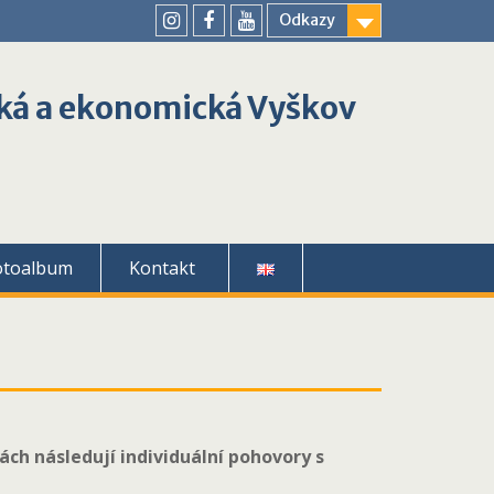
Odkazy
youtube
instagram
facebook
ká a ekonomická Vyškov
otoalbum
Kontakt
dách následují individuální pohovory s