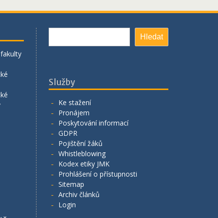
Hledat
Hledat
fakulty
cké
Služby
cké
Ke stažení
y
Pronájem
Poskytování informací
GDPR
Pojištění žáků
Whistleblowing
Kodex etiky JMK
Prohlášení o přístupnosti
Sitemap
Archiv článků
Login