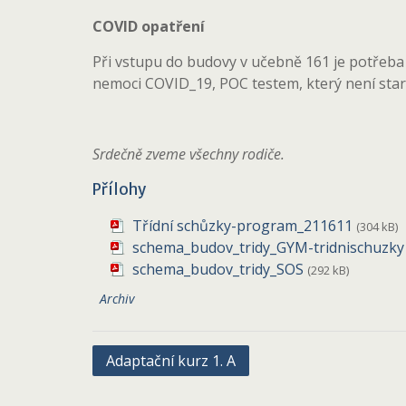
COVID opatření
Při vstupu do budovy v učebně 161 je potřeb
nemoci COVID_19, POC testem, který není star
Srdečně zveme všechny rodiče.
Přílohy
Třídní schůzky-program_211611
(304 kB)
schema_budov_tridy_GYM-tridnischuzky
schema_budov_tridy_SOS
(292 kB)
Archiv
Navigace
Adaptační kurz 1. A
pro