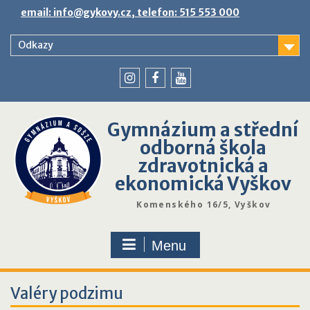
Skip
email: info@gykovy.cz, telefon: 515 553 000
to
content
Odkazy
youtube
instagram
facebook
Gymnázium a střední
odborná škola
zdravotnická a
ekonomická Vyškov
Komenského 16/5, Vyškov
Menu
Valéry podzimu