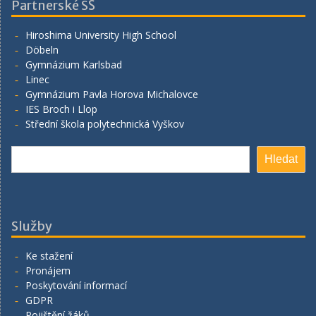
Partnerské SŠ
Hiroshima University High School
Döbeln
Gymnázium Karlsbad
Linec
Gymnázium Pavla Horova Michalovce
IES Broch i Llop
Střední škola polytechnická Vyškov
Hledat
Hledat
Služby
Ke stažení
Pronájem
Poskytování informací
GDPR
Pojištění žáků