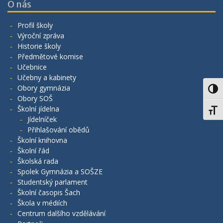
O nás
Profil školy
Výroční zpráva
Historie školy
Předmětové komise
Učebnice
Učebny a kabinety
Obory gymnázia
Toggl
Obory SOŠ
Školní jídelna
Toggl
Jídelníček
Přihlašování obědů
Školní knihovna
Školní řád
Školská rada
Spolek Gymnázia a SOŠZE
Studentský parlament
Školní časopis Šach
Škola v médiích
Centrum dalšího vzdělávání