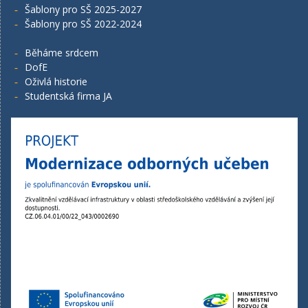
Šablony pro SŠ 2025-2027
Šablony pro SŠ 2022-2024
Běháme srdcem
DofE
Oživlá historie
Studentská firma JA