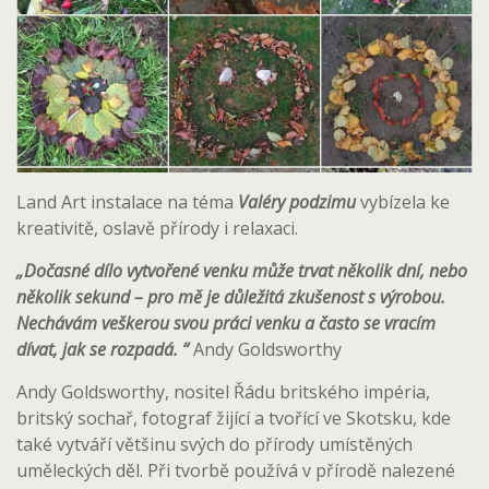
Land Art instalace na téma
Valéry podzimu
vybízela ke
kreativitě, oslavě přírody i relaxaci.
„Dočasné dílo vytvořené venku může trvat několik dní, nebo
několik sekund – pro mě je důležitá zkušenost s výrobou.
Nechávám veškerou svou práci venku a často se vracím
dívat, jak se rozpadá. “
Andy Goldsworthy
Andy Goldsworthy, nositel Řádu britského impéria,
britský sochař, fotograf žijící a tvořící ve Skotsku, kde
také vytváří většinu svých do přírody umístěných
uměleckých děl. Při tvorbě používá v přírodě nalezené