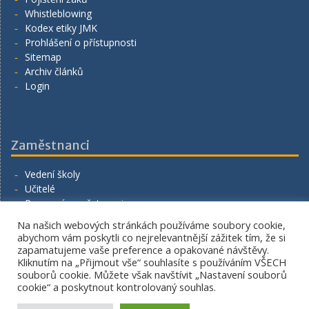
Whistleblowing
Kodex etiky JMK
Prohlášení o přístupnosti
Sitemap
Archiv článků
Login
Zaměstnanci
Vedení školy
Učitelé
Provozní zaměstnanci
Volná místa
Na našich webových stránkách používáme soubory cookie,
Napište nám
abychom vám poskytli co nejrelevantnější zážitek tím, že si
zapamatujeme vaše preference a opakované návštěvy.
Kliknutím na „Přijmout vše“ souhlasíte s používáním VŠECH
souborů cookie. Můžete však navštívit „Nastavení souborů
cookie“ a poskytnout kontrolovaný souhlas.
Copyright. All rights reserved.