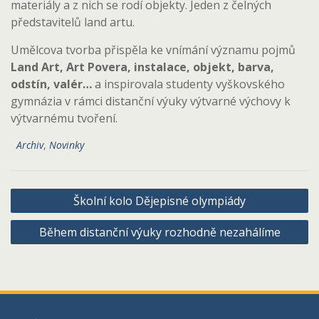
materiály a z nich se rodí objekty. Jeden z čelných
představitelů land artu.
Umělcova tvorba přispěla ke vnímání významu pojmů
Land Art, Art Povera, instalace, objekt, barva,
odstín, valér…
a inspirovala studenty vyškovského
gymnázia v rámci distanční výuky výtvarné výchovy k
výtvarnému tvoření.
Archiv
,
Novinky
Navigace
Školní kolo Dějepisné olympiády
pro
Během distanční výuky rozhodně nezahálíme
příspěvek