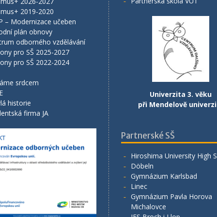
Partnerská škola VUT
smus+ 2026-2027
smus+ 2019-2020
P – Modernizace učeben
odní plán obnovy
trum odborného vzdělávání
lony pro SŠ 2025-2027
lony pro SŠ 2022-2024
áme srdcem
E
Univerzita 3. věku
lá historie
při Mendelově univerzi
entská firma JA
Partnerské SŠ
Hiroshima University High 
Döbeln
Gymnázium Karlsbad
Linec
Gymnázium Pavla Horova
Michalovce
IES Broch i Llop