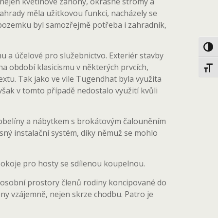
í nejen květinové záhony, okrasné stromy a
t zahrady měla užitkovou funkci, nacházely se
o pozemku byl samozřejmě potřeba i zahradník,
Toggl
u a účelové pro služebnictvo. Exteriér stavby
na období klasicismu v některých prvcích,
Toggl
textu. Tak jako ve vile Tugendhat byla využita
však v tomto případě nedostalo využití kvůli
 gobelíny a nábytkem s brokátovým čalouněním
věsný instalační systém, díky němuž se mohlo
pokoje pro hosty se sdílenou koupelnou.
 osobní prostory členů rodiny koncipované do
eny vzájemně, nejen skrze chodbu. Patro je