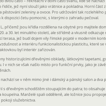
do dvou částí – rekreační v dolní části svahu, kde se nacház
o řidiče, jež nyní slouží jako vrátnice a pokladna. Horní čás
na pěstování zeleniny a ovoce. Pro udržování tak rozlehléh
a k dispozici četu pomocnic, s kterými o zahradu pečoval.
L, přičemž jsou křídla rozdělena na obytné pro majitele dom
. a 30. let minulého století, ale střídmě a vkusně odkazuje 
žící terasa, jež budí dojem vily římské pojaté v moderním kon
dušnost a interiéru funkcionalistickou plasticitu, které se 
aktovkou byl interiér zařizován.
eny historizujícími dřevěnými obklady, látkovými tapetami,
 I v nich se však našlo místo pro funkční prvky, jako je zá
ěnách.
, nachází se v něm mimo jiné i dámský a pánský salon a dva 
ií s dřevěným schodištěm stoupajícím do patra; to obsahuje
 a koupelna. Manželé spali odděleně, ale ložnice jsou propoj
pokoji služebnictva.