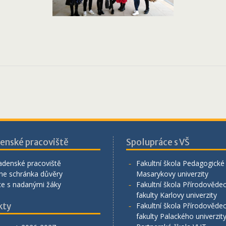
enské pracoviště
Spolupráce s VŠ
adenské pracoviště
Fakultní škola Pedagogické 
ne schránka důvěry
Masarykovy univerzity
ce s nadanými žáky
Fakultní škola Přírodověde
fakulty Karlovy univerzity
kty
Fakultní škola Přírodověde
fakulty Palackého univerzit