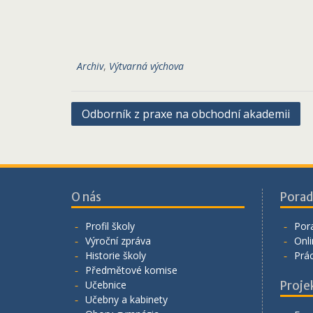
Archiv
,
Výtvarná výchova
Navigace
Odborník z praxe na obchodní akademii
pro
příspěvek
O nás
Porad
Profil školy
Por
Výroční zpráva
Onli
Historie školy
Prá
Předmětové komise
Učebnice
Proje
Učebny a kabinety