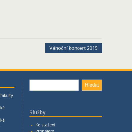
Vánoční koncert 2019
Hledat
Hledat
fakulty
cké
Služby
cké
Ke stažení
y
Pronájem