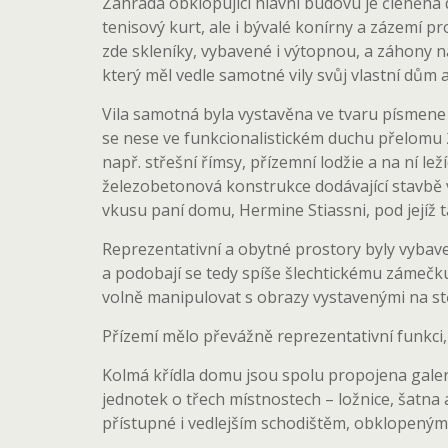
Zahrada obklopující hlavní budovu je členěna 
tenisový kurt, ale i bývalé konírny a zázemí pr
zde skleníky, vybavené i výtopnou, a záhony 
který měl vedle samotné vily svůj vlastní dům 
Vila samotná byla vystavěna ve tvaru písmene 
se nese ve funkcionalistickém duchu přelomu 20
např. střešní římsy, přízemní lodžie a na ní le
železobetonová konstrukce dodávající stavbě vz
vkusu paní domu, Hermine Stiassni, pod jejíž t
Reprezentativní a obytné prostory byly vybav
a podobají se tedy spíše šlechtickému zámečku.
volně manipulovat s obrazy vystavenými na st
Přízemí mělo převážně reprezentativní funkci
Kolmá křídla domu jsou spolu propojena galer
jednotek o třech místnostech – ložnice, šatna
přístupné i vedlejším schodištěm, obklopeným 