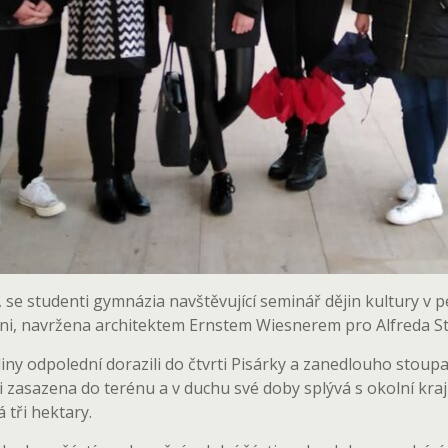
m, se studenti gymnázia navštěvující seminář dějin kultury 
assni, navržena architektem Ernstem Wiesnerem pro Alfreda S
ny odpolední dorazili do čtvrti Pisárky a zanedlouho stoupal
assni zasazena do terénu a v duchu své doby splývá s okolní k
 tři hektary.