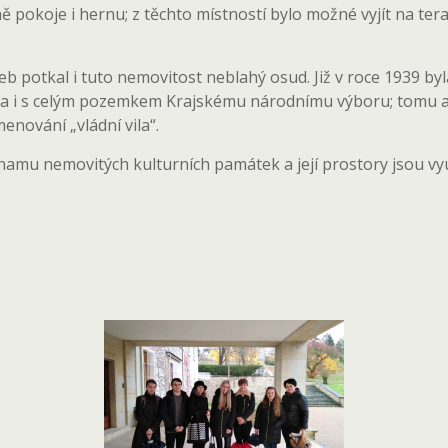
okoje i hernu; z těchto místností bylo možné vyjít na tera
potkal i tuto nemovitost neblahý osud. Již v roce 1939 byla
la i s celým pozemkem Krajskému národnímu výboru; tomu až
nování „vládní vila“.
znamu nemovitých kulturních památek a její prostory jsou 