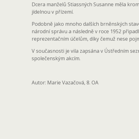
Dcera manželů Stiassných Susanne měla kromě p
jídelnou v přízemí.
Podobně jako mnoho dalších brněnských staveb 
národní správu a následně v roce 1952 připad
reprezentačním účelům, díky čemuž nese pojme
V současnosti je vila zapsána v Ústředním se
společenským akcím.
Autor: Marie Vazačová, 8. OA