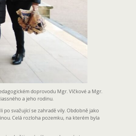
v pedagogickém doprovodu Mgr. Vlčkové a Mgr.
tiassného a jeho rodinu.
i po svažující se zahradě vily. Obdobně jako
rajinou. Celá rozloha pozemku, na kterém byla