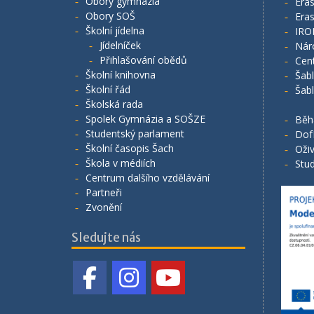
Obory gymnázia
Era
Obory SOŠ
Era
Školní jídelna
IRO
Jídelníček
Nár
Přihlašování obědů
Cen
Školní knihovna
Šab
Školní řád
Šab
Školská rada
Spolek Gymnázia a SOŠZE
Běh
Studentský parlament
Dof
Školní časopis Šach
Oživ
Škola v médiích
Stud
Centrum dalšího vzdělávání
Partneři
Zvonění
Sledujte nás