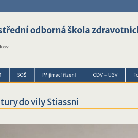
třední odborná škola zdravotnic
škov
M
SOŠ
Přijímací řízení
CDV – U3V
F
ury do vily Stiassni