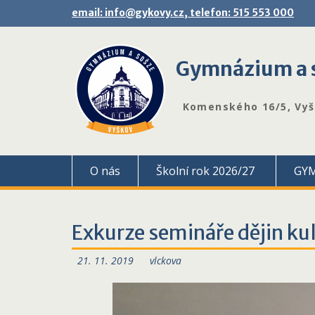
Skip
email: info@gykovy.cz, telefon: 515 553 000
to
content
Gymnázium a s
Komenského 16/5, Vy
O nás
Školní rok 2026/27
GY
Exkurze semináře dějin kult
21. 11. 2019
vlckova