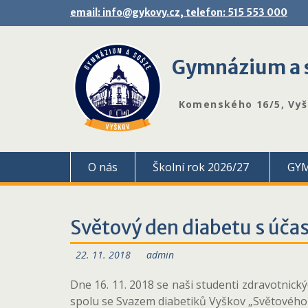
Skip
email: info@gykovy.cz, telefon: 515 553 000
to
content
Gymnázium a s
Komenského 16/5, Vy
O nás
Školní rok 2026/27
GY
Světový den diabetu s účas
22. 11. 2018
admin
Dne 16. 11. 2018 se naši studenti zdravotnick
spolu se Svazem diabetiků Vyškov „Světového 