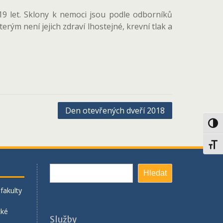
19 let. Sklony k nemoci jsou podle odborníků
rým není jejich zdraví lhostejné, krevní tlak a
Den otevřených dveří 2018
Toggl
Toggl
Hledat
Hledat
fakulty
cké
Služby