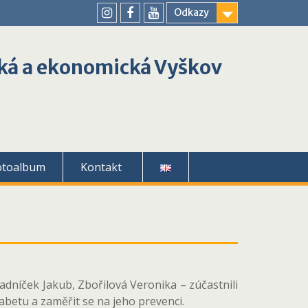
Odkazy
youtube
instagram
facebook
ká a ekonomická Vyškov
otoalbum
Kontakt
adníček Jakub, Zbořilová Veronika – zúčastnili
betu a zaměřit se na jeho prevenci.