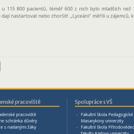
 u 115 800 pacientů, téměř 600 z nich bylo mladších než 
ají nastartovat nebo zhoršit! „Lyceáni“ měřili u zájemců, kte
enské pracoviště
Spolupráce s VŠ
adenské pracoviště
Fakultní škola Pedagogické 
ne schránka důvěry
Masarykovy univerzity
ce s nadanými žáky
Fakultní škola Přírodověde
fakulty Karlovy univerzity