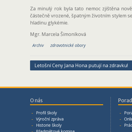
Za minulý rok byla tato nemoc zjištěna nově
částečně vrozené, špatným životním stylem se d
hladinu glykémie.
Mgr. Marcela Šimoníková
Archiv
zdravotnické obory
Navigace
Letošní Ceny Jana Hona putují na zdravku!
pro
příspěvek
O nás
Porad
Profil školy
Por
Výroční zpráva
Onli
Historie školy
Prá
Předmětové komise