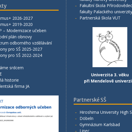
kty
Fakultní škola Přírodověde
fakulty Palackého univerzit
Partnerská škola VUT
smus+ 2026-2027
smus+ 2019-2020
P – Modernizace učeben
odní plán obnovy
trum odborného vzdělávání
lony pro SŠ 2025-2027
lony pro SŠ 2022-2024
áme srdcem
E
Univerzita 3. věku
lá historie
při Mendelově univerzi
entská firma JA
Partnerské SŠ
Hiroshima University High 
Döbeln
Gymnázium Karlsbad
Linec