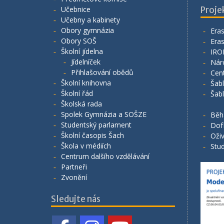
Učebnice
Proje
Učebny a kabinety
Obory gymnázia
Era
Obory SOŠ
Era
Školní jídelna
IRO
Jídelníček
Nár
Přihlašování obědů
Cen
Školní knihovna
Šab
Školní řád
Šab
Školská rada
Spolek Gymnázia a SOŠZE
Běh
Studentský parlament
Dof
Školní časopis Šach
Oživ
Škola v médiích
Stud
Centrum dalšího vzdělávání
Partneři
Zvonění
Sledujte nás