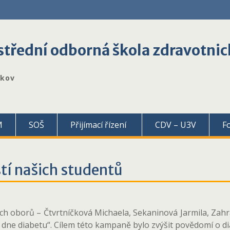
třední odborná škola zdravotnic
škov
M
SOŠ
Přijímací řízení
CDV – U3V
F
tí našich studentů
ých oborů – Čtvrtníčková Michaela, Sekaninová Jarmila, Zahr
dne diabetu“. Cílem této kampaně bylo zvýšit povědomí o dia