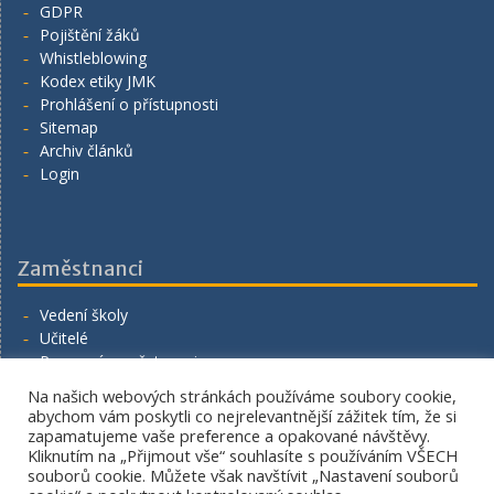
GDPR
Pojištění žáků
Whistleblowing
Kodex etiky JMK
Prohlášení o přístupnosti
Sitemap
Archiv článků
Login
Zaměstnanci
Vedení školy
Učitelé
Provozní zaměstnanci
Volná místa
Na našich webových stránkách používáme soubory cookie,
Napište nám
abychom vám poskytli co nejrelevantnější zážitek tím, že si
zapamatujeme vaše preference a opakované návštěvy.
Kliknutím na „Přijmout vše“ souhlasíte s používáním VŠECH
souborů cookie. Můžete však navštívit „Nastavení souborů