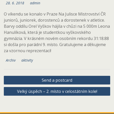
28. 6. 2018
admin
O víkendu se konalo v Praze Na Julisce Mistrovství ČR
juniorů, juniorek, dorostenců a dorostenek v atletice.
Barvy oddílu Orel Vyškov hájila v chůzi na 5 000m Leona
Hanulíková, která je studentkou vyškovského
gymnázia. V krásném novém osobním rekordu 31:18.88
si došla pro parádní 9. místo.
Gratulujeme a děkujeme
za vzornou reprezentaci!
Archiv
aktivity
Navigace
Send a postcard
pro
Velký úspěch – 2. místo v celostátním kole!
příspěvek