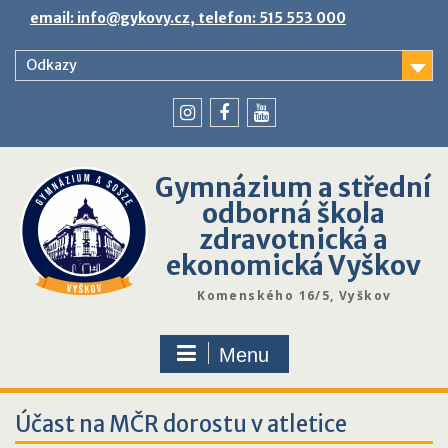
Skip
email: info@gykovy.cz, telefon: 515 553 000
to
content
Odkazy
youtube
instagram
facebook
Gymnázium a střední
odborná škola
zdravotnická a
ekonomická Vyškov
Komenského 16/5, Vyškov
Menu
Účast na MČR dorostu v atletice