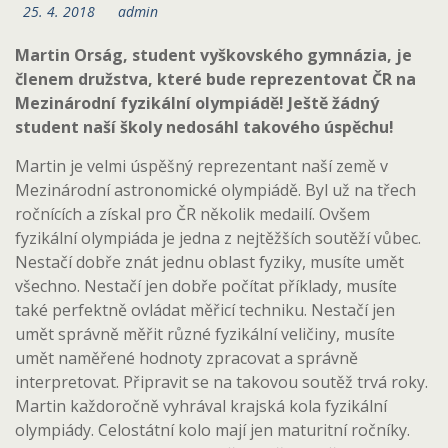
25. 4. 2018
admin
Martin Orság, student vyškovského gymnázia, je
členem družstva, které bude reprezentovat ČR na
Mezinárodní fyzikální olympiádě! Ještě žádný
student naší školy nedosáhl takového úspěchu!
Martin je velmi úspěšný reprezentant naší země v
Mezinárodní astronomické olympiádě. Byl už na třech
ročnících a získal pro ČR několik medailí. Ovšem
fyzikální olympiáda je jedna z nejtěžších soutěží vůbec.
Nestačí dobře znát jednu oblast fyziky, musíte umět
všechno. Nestačí jen dobře počítat příklady, musíte
také perfektně ovládat měřicí techniku. Nestačí jen
umět správně měřit různé fyzikální veličiny, musíte
umět naměřené hodnoty zpracovat a správně
interpretovat. Připravit se na takovou soutěž trvá roky.
Martin každoročně vyhrával krajská kola fyzikální
olympiády. Celostátní kolo mají jen maturitní ročníky.