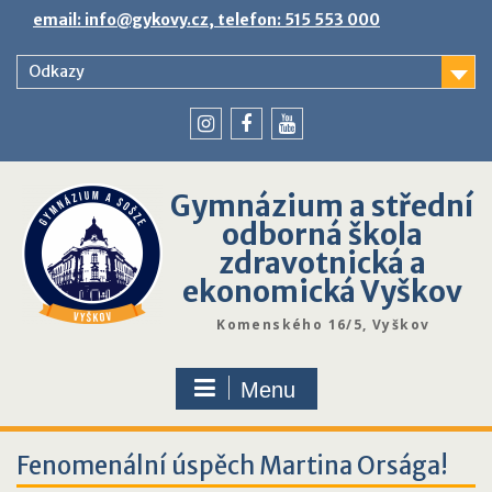
Skip
email: info@gykovy.cz, telefon: 515 553 000
to
content
Odkazy
youtube
instagram
facebook
Gymnázium a střední
odborná škola
zdravotnická a
ekonomická Vyškov
Komenského 16/5, Vyškov
Menu
Fenomenální úspěch Martina Orsága!