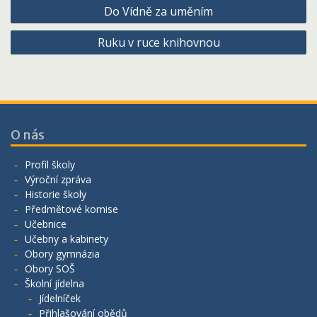
Navigace
Do Vídně za uměním
pro
Ruku v ruce knihovnou
příspěvek
O nás
Profil školy
Výroční zpráva
Historie školy
Předmětové komise
Učebnice
Učebny a kabinety
Obory gymnázia
Obory SOŠ
Školní jídelna
Jídelníček
Přihlašování obědů