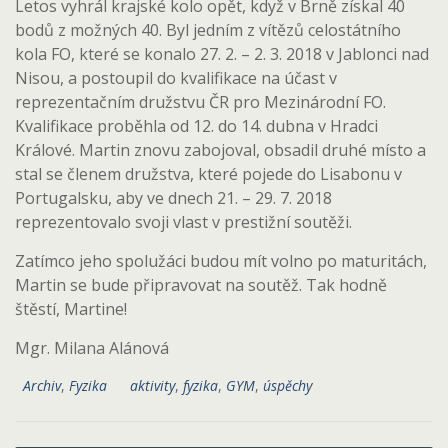
Letos vyhrál krajské kolo opět, když v Brně získal 40
bodů z možných 40. Byl jedním z vítězů celostátního
kola FO, které se konalo 27. 2. – 2. 3. 2018 v Jablonci nad
Nisou, a postoupil do kvalifikace na účast v
reprezentačním družstvu ČR pro Mezinárodní FO.
Kvalifikace proběhla od 12. do 14. dubna v Hradci
Králové. Martin znovu zabojoval, obsadil druhé místo a
stal se členem družstva, které pojede do Lisabonu v
Portugalsku, aby ve dnech 21. – 29. 7. 2018
reprezentovalo svoji vlast v prestižní soutěži.
Zatímco jeho spolužáci budou mít volno po maturitách,
Martin se bude připravovat na soutěž. Tak hodně
štěstí, Martine!
Mgr. Milana Alánová
Archiv
,
Fyzika
aktivity
,
fyzika
,
GYM
,
úspěchy