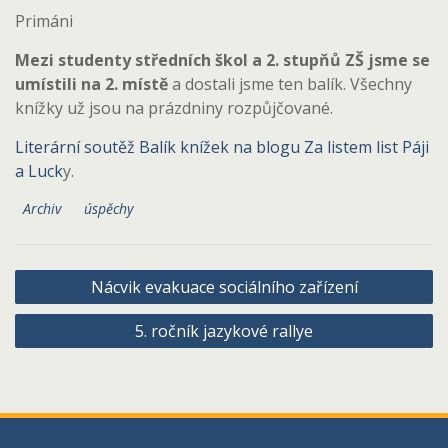
Primáni
Mezi studenty středních škol a 2. stupňů ZŠ jsme se
umístili na 2. místě
a dostali jsme ten balík. Všechny
knížky už jsou na prázdniny rozpůjčované.
Literární soutěž Balík knížek na blogu Za listem list Páji
a Luck
y.
Archiv
úspěchy
Navigace
Nácvik evakuace sociálního zařízení
pro
5. ročník jazykové rallye
příspěvek