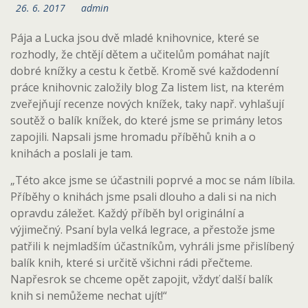
26. 6. 2017
admin
Pája a Lucka jsou dvě mladé knihovnice, které se
rozhodly, že chtějí dětem a učitelům pomáhat najít
dobré knížky a cestu k četbě. Kromě své každodenní
práce knihovnic založily blog Za listem list, na kterém
zveřejňují recenze nových knížek, taky např. vyhlašují
soutěž o balík knížek, do které jsme se primány letos
zapojili. Napsali jsme hromadu příběhů knih a o
knihách a poslali je tam.
„Této akce jsme se účastnili poprvé a moc se nám líbila.
Příběhy o knihách jsme psali dlouho a dali si na nich
opravdu záležet. Každý příběh byl originální a
výjimečný. Psaní byla velká legrace, a přestože jsme
patřili k nejmladším účastníkům, vyhráli jsme přislíbený
balík knih, které si určitě všichni rádi přečteme.
Napřesrok se chceme opět zapojit, vždyť další balík
knih si nemůžeme nechat ujít!“