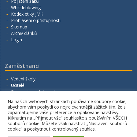
Pojištění žáků
Whistleblowing
Kodex etiky JMK
Prohlášení o přístupnosti
Sitemap
Archiv článků
Login
Zaměstnanci
Vedení školy
Učitelé
Provozní zaměstnanci
Volná místa
Na našich webových stránkách používáme soubory cookie,
Napište nám
abychom vám poskytli co nejrelevantnější zážitek tím, že si
zapamatujeme vaše preference a opakované návštěvy.
Kliknutím na „Přijmout vše“ souhlasíte s používáním VŠECH
souborů cookie. Můžete však navštívit „Nastavení souborů
cookie“ a poskytnout kontrolovaný souhlas.
Copyright. All rights reserved.