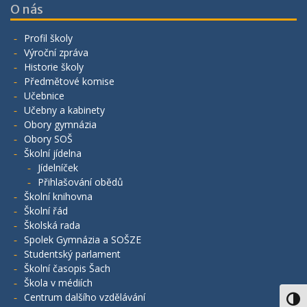
O nás
Profil školy
Výroční zpráva
Historie školy
Předmětové komise
Učebnice
Učebny a kabinety
Obory gymnázia
Obory SOŠ
Školní jídelna
Jídelníček
Přihlašování obědů
Školní knihovna
Školní řád
Školská rada
Spolek Gymnázia a SOŠZE
Studentský parlament
Školní časopis Šach
Škola v médiích
Centrum dalšího vzdělávání
Toggl