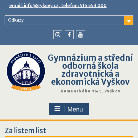
Skip
email: info@gykovy.cz, telefon: 515 553 000
to
content
Odkazy
youtube
instagram
facebook
Gymnázium a střední
odborná škola
zdravotnická a
ekonomická Vyškov
Komenského 16/5, Vyškov
Menu
Za listem list