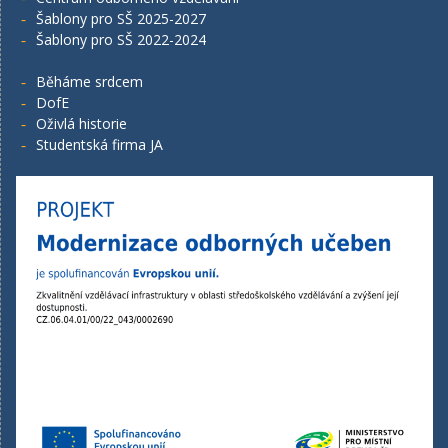
Šablony pro SŠ 2025-2027
Šablony pro SŠ 2022-2024
Běháme srdcem
DofE
Oživlá historie
Studentská firma JA