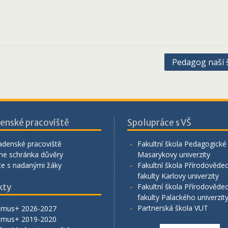
Pedagog naší š
enské pracoviště
Spolupráce s VŠ
adenské pracoviště
Fakultní škola Pedagogické 
ne schránka důvěry
Masarykovy univerzity
ce s nadanými žáky
Fakultní škola Přírodověde
fakulty Karlovy univerzity
kty
Fakultní škola Přírodověde
fakulty Palackého univerzit
Partnerská škola VUT
smus+ 2026-2027
smus+ 2019-2020