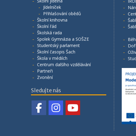
Školní jídelna
IRO
Jídelníček
Nár
Přihlašování obědů
Cen
Školní knihovna
Šab
Školní řád
Šab
Školská rada
Spolek Gymnázia a SOŠZE
Běh
Studentský parlament
Dof
Školní časopis Šach
Oživ
Škola v médiích
Stud
Centrum dalšího vzdělávání
Partneři
Zvonění
Sledujte nás