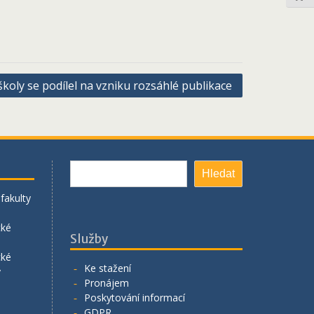
koly se podílel na vzniku rozsáhlé publikace
Hledat
Hledat
fakulty
cké
Služby
cké
Ke stažení
y
Pronájem
Poskytování informací
GDPR