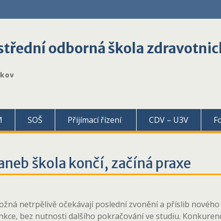
třední odborná škola zdravotnic
škov
M
SOŠ
Přijímací řízení
CDV – U3V
F
aneb škola končí, začíná praxe
ožná netrpělivě očekávají poslední zvonění a příslib nového
kce, bez nutnosti dalšího pokračování ve studiu. Konkurence