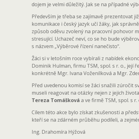
dojem je velmi důležitý. Jak se na případné výb
Především je třeba se zajímavě prezentovat j
komunikace i český jazyk učí žáky, jak správně 
způsob oděvu zvolený na pracovní pohovor můž
stresující. Uchazeč neví, co se ho bude výběr
s názvem „Výběrové řízení nanečisto“.
Žáci si v letošním roce vybírali z nabídek eko
Dominik Hulman, firmu TSM, spol. s r. o., její
konkrétně Mgr. Ivana Voženílková a Mgr. Zden
Před uvedenou komisí se žáci snažili zúročit 
museli reagovat na otázky nejen z jejich života
Tereza Tomášková
a ve firmě TSM, spol. s r. 
Cílem této akce bylo získat zkušenosti a předs
kteří se na zdárném průběhu podíleli, a zejmé
Ing. Drahomíra Hýžová