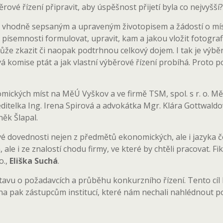
ěrové řízení připravit, aby úspěšnost přijetí byla co nejvyšší?
iž vhodně sepsaným a upraveným životopisem a žádostí o mí
písemnosti formulovat, upravit, kam a jakou vložit fotografii
e zkazit či naopak podtrhnou celkový dojem. I tak je výběro
ová komise ptát a jak vlastní výběrové řízení probíhá. Prot
nomických míst na MěÚ Vyškov a ve firmě TSM, spol. s r. o. M
 ředitelka Ing. Irena Spirová a advokátka Mgr. Klára Gottwald
ěk Šlapal.
své dovednosti nejen z předmětů ekonomických, ale i jazyka
, ale i ze znalostí chodu firmy, ve které by chtěli pracovat. F
o.,
Eliška Suchá
.
tavu o požadavcích a průběhu konkurzního řízení. Tento cíl 
na pak zástupcům institucí, které nám nechali nahlédnout pod