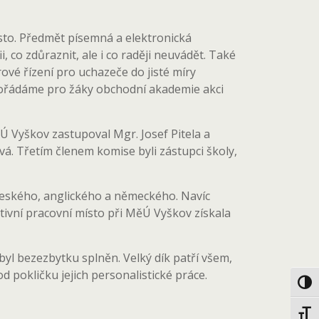
sto. Předmět písemná a elektronická
, co zdůraznit, ale i co raději neuvádět. Také
vé řízení pro uchazeče do jisté míry
o pořádáme pro žáky obchodní akademie akci
ěÚ Vyškov zastupoval Mgr. Josef Pitela a
ová. Třetím členem komise byli zástupci školy,
 českého, anglického a německého. Navíc
iktivní pracovní místo při MěÚ Vyškov získala
byl bezezbytku splněn. Velký dík patří všem,
 pokličku jejich personalistické práce.
Toggl
Toggl