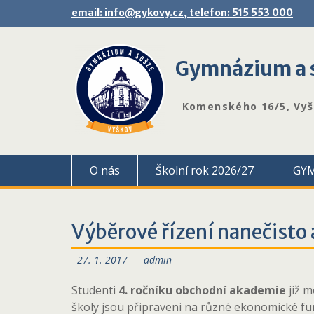
Skip
email: info@gykovy.cz, telefon: 515 553 000
to
content
Gymnázium a s
Komenského 16/5, Vy
O nás
Školní rok 2026/27
GY
Výběrové řízení nanečisto 
27. 1. 2017
admin
Studenti
4. ročníku
obchodní akademie
již m
školy jsou připraveni na různé ekonomické fun