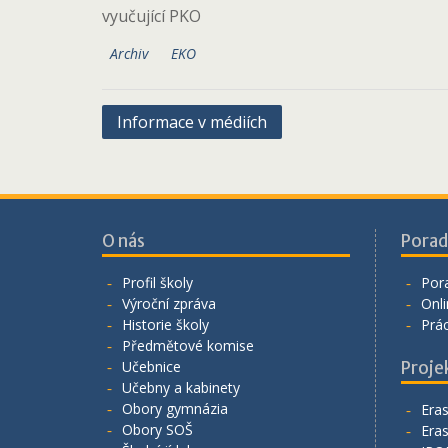
vyučující PKO
Archiv
EKO
Navigace
Informace v médiích
pro
příspěvek
O nás
Porad
Profil školy
Por
Výroční zpráva
Onli
Historie školy
Prá
Předmětové komise
Učebnice
Proje
Učebny a kabinety
Obory gymnázia
Era
Obory SOŠ
Era