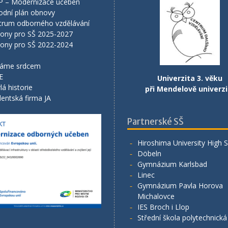
P – Modernizace učeben
odní plán obnovy
trum odborného vzdělávání
lony pro SŠ 2025-2027
lony pro SŠ 2022-2024
áme srdcem
E
Univerzita 3. věku
lá historie
při Mendelově univerzi
entská firma JA
Partnerské SŠ
Hiroshima University High 
Döbeln
Gymnázium Karlsbad
Linec
Gymnázium Pavla Horova
Michalovce
IES Broch i Llop
Střední škola polytechnick