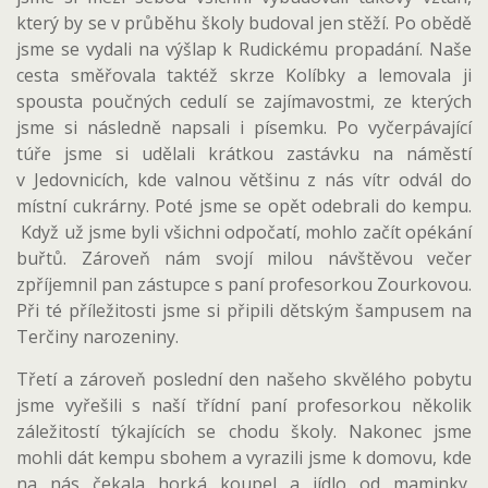
který by se v průběhu školy budoval jen stěží. Po obědě
jsme se vydali na výšlap k Rudickému propadání. Naše
cesta směřovala taktéž skrze Kolíbky a lemovala ji
spousta poučných cedulí se zajímavostmi, ze kterých
jsme si následně napsali i písemku. Po vyčerpávající
túře jsme si udělali krátkou zastávku na náměstí
v Jedovnicích, kde valnou většinu z nás vítr odvál do
místní cukrárny. Poté jsme se opět odebrali do kempu.
Když už jsme byli všichni odpočatí, mohlo začít opékání
buřtů. Zároveň nám svojí milou návštěvou večer
zpříjemnil pan zástupce s paní profesorkou Zourkovou.
Při té příležitosti jsme si připili dětským šampusem na
Terčiny narozeniny.
Třetí a zároveň poslední den našeho skvělého pobytu
jsme vyřešili s naší třídní paní profesorkou několik
záležitostí týkajících se chodu školy. Nakonec jsme
mohli dát kempu sbohem a vyrazili jsme k domovu, kde
na nás čekala horká koupel a jídlo od maminky,