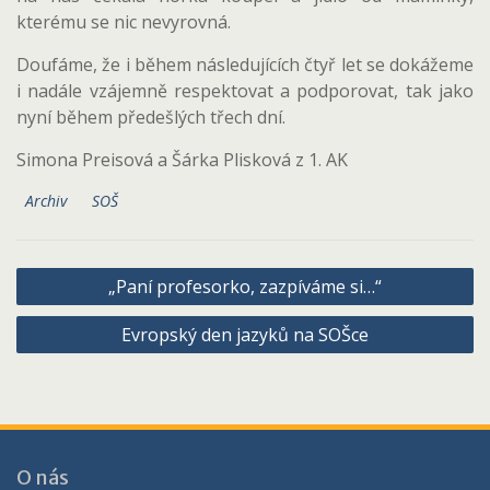
kterému se nic nevyrovná.
Doufáme, že i během následujících čtyř let se dokážeme
i nadále vzájemně respektovat a podporovat, tak jako
nyní během předešlých třech dní.
Simona Preisová a Šárka Plisková z 1. AK
Archiv
SOŠ
Navigace
„Paní profesorko, zazpíváme si…“
pro
Evropský den jazyků na SOŠce
příspěvek
O nás