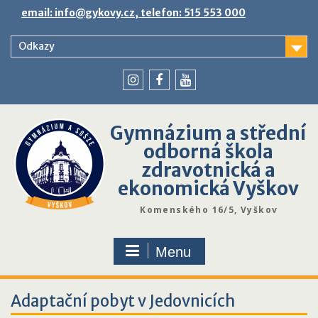
Skip
email: info@gykovy.cz, telefon: 515 553 000
to
content
Odkazy
youtube
instagram
facebook
Gymnázium a střední
odborná škola
zdravotnická a
ekonomická Vyškov
Komenského 16/5, Vyškov
Menu
Adaptační pobyt v Jedovnicích