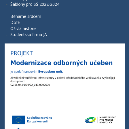
Šablony pro SŠ 2022-2024
Běháme srdcem
DofE
Oživlá historie
Studentská firma JA