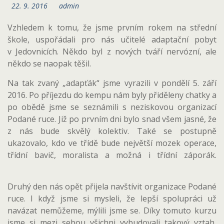
22. 9. 2016
admin
Vzhledem k tomu, že jsme prvním rokem na střední
škole, uspořádali pro nás učitelé adaptační pobyt
v Jedovnicích. Někdo byl z nových tváří nervózní, ale
někdo se naopak těšil.
Na tak zvaný „adapťák“ jsme vyrazili v pondělí 5. září
2016. Po příjezdu do kempu nám byly přiděleny chatky a
po obědě jsme se seznámili s neziskovou organizací
Podané ruce. Již po prvním dni bylo snad všem jasné, že
z nás bude skvělý kolektiv. Také se postupně
ukazovalo, kdo ve třídě bude největší mozek operace,
třídní bavič, moralista a možná i třídní záporák.
Druhý den nás opět přijela navštívit organizace Podané
ruce. I když jsme si mysleli, že lepší spolupráci už
navázat nemůžeme, mýlili jsme se. Díky tomuto kurzu
jsme si mezi sebou všichni vybudovali takový vztah,