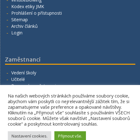
Kodex etiky JMK
Prohlášení o přístupnosti
Sitemap
Archiv článků
Login
Zaměstnanci
Vedení školy
Učitelé
Provozní zaměstnanci
Volná místa
Na našich webových stránkách používáme soubory cookie,
Napište nám
abychom vám poskytli co nejrelevantnější zážitek tím, že si
zapamatujeme vaše preference a opakované návštěvy.
Kliknutím na „Přijmout vše“ souhlasíte s používáním VŠECH
souborů cookie. Můžete však navštívit „Nastavení souborů
cookie“ a poskytnout kontrolovaný souhlas.
Copyright. All rights reserved.
Proudly powered by WordPress
|
Education Hub by
WEN
Nastavení cookies.
Přijmout vše.