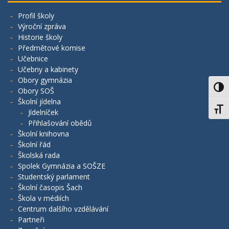
Profil školy
Výroční zpráva
Historie školy
Předmětové komise
Učebnice
Učebny a kabinety
Obory gymnázia
Toggl
Obory SOŠ
Školní jídelna
Toggl
Jídelníček
Přihlašování obědů
Školní knihovna
Školní řád
Školská rada
Spolek Gymnázia a SOŠZE
Studentský parlament
Školní časopis Šach
Škola v médiích
Centrum dalšího vzdělávání
Partneři