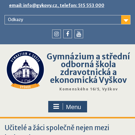
Skip
email: info@gykovy.cz, telefon: 515 553 000
to
content
Odkazy
youtube
instagram
facebook
Gymnázium a střední
odborná škola
zdravotnická a
ekonomická Vyškov
Komenského 16/5, Vyškov
Menu
Učitelé a žáci společně nejen mezi