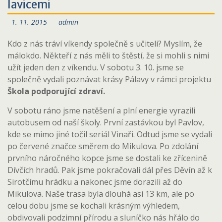
lavicemi
1. 11. 2015
admin
Kdo z nás tráví víkendy společně s učiteli? Myslím, že
málokdo. Někteří z nás měli to štěstí, že si mohli s nimi
užít jeden den z víkendu. V sobotu 3. 10. jsme se
společně vydali poznávat krásy Pálavy v rámci projektu
Škola podporující zdraví.
V sobotu ráno jsme natěšení a plní energie vyrazili
autobusem od naší školy. První zastávkou byl Pavlov,
kde se mimo jiné točil seriál Vinaři. Odtud jsme se vydali
po červené značce směrem do Mikulova. Po zdolání
prvního náročného kopce jsme se dostali ke zřícenině
Dívčích hradů. Pak jsme pokračovali dál přes Děvín až k
Sirotčímu hrádku a nakonec jsme dorazili až do
Mikulova. Naše trasa byla dlouhá asi 13 km, ale po
celou dobu jsme se kochali krásným výhledem,
obdivovali podzimní přírodu a sluníčko nás hřálo do