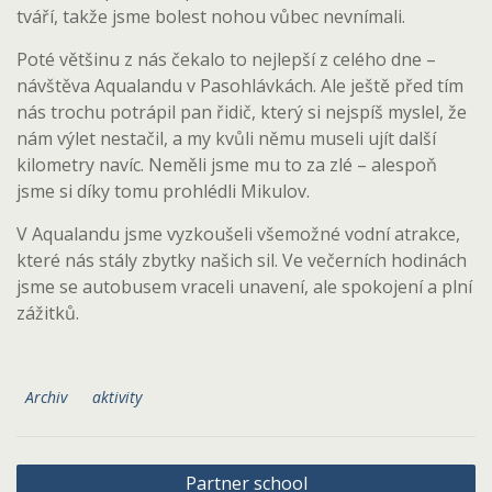
tváří, takže jsme bolest nohou vůbec nevnímali.
Poté většinu z nás čekalo to nejlepší z celého dne –
návštěva Aqualandu v Pasohlávkách. Ale ještě před tím
nás trochu potrápil pan řidič, který si nejspíš myslel, že
nám výlet nestačil, a my kvůli němu museli ujít další
kilometry navíc. Neměli jsme mu to za zlé – alespoň
jsme si díky tomu prohlédli Mikulov.
V Aqualandu jsme vyzkoušeli všemožné vodní atrakce,
které nás stály zbytky našich sil. Ve večerních hodinách
jsme se autobusem vraceli unavení, ale spokojení a plní
zážitků.
Archiv
aktivity
Navigace
Partner school