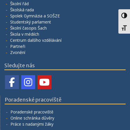
Školní řád
Školská rada
Spolek Gymnázia a SOŠZE
Toggl
Studentský parlament
Školní časopis Šach
Toggl
Škola v médiích
Centrum dalšího vzdělávání
Partneři
Zvonění
Sledujte nás
Poradenské pracoviště
Poradenské pracoviště
Online schránka důvěry
Práce s nadanými žáky