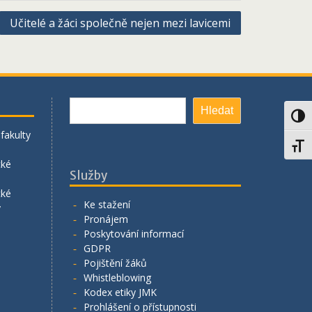
Učitelé a žáci společně nejen mezi lavicemi
Hledat
Hledat
Toggl
fakulty
Toggl
cké
Služby
cké
Ke stažení
y
Pronájem
Poskytování informací
GDPR
Pojištění žáků
Whistleblowing
Kodex etiky JMK
Prohlášení o přístupnosti