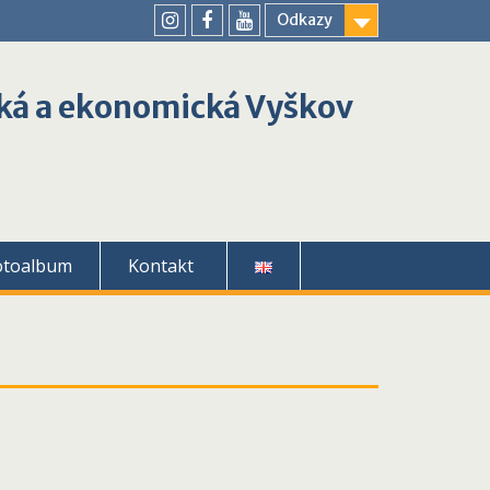
Odkazy
youtube
instagram
facebook
ká a ekonomická Vyškov
otoalbum
Kontakt