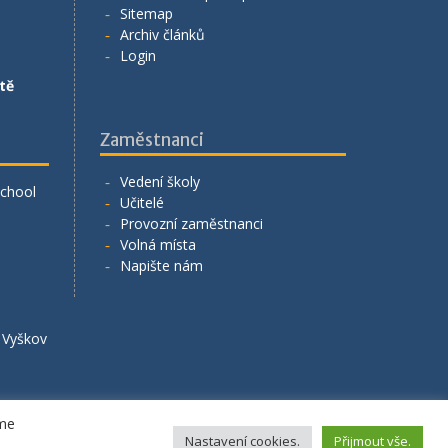
Sitemap
Archiv článků
Login
tě
Zaměstnanci
Vedení školy
School
Učitelé
Provozní zaměstnanci
Volná místa
Napište nám
á Vyškov
eme
Nastavení cookies.
Přijmout vše.