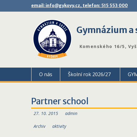
Skip
email: info@gykovy.cz, telefon: 515 553 000
to
content
Gymnázium a s
Komenského 16/5, Vy
O nás
Školní rok 2026/27
GY
Partner school
27. 10. 2015
admin
Archiv
aktivity