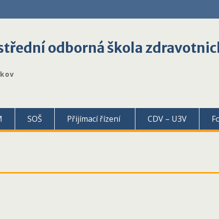
třední odborná škola zdravotnic
škov
M
SOŠ
Přijímací řízení
CDV – U3V
F