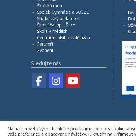
Školská rada
Spolek Gymnázia a SOŠZE
Běh
Studentský parlament
Dof
Školní časopis Šach
Oživ
Škola v médiích
Stud
Centrum dalšího vzdělávání
Partneři
Zvonění
Sledujte nás
Na našich webových stránkách používáme soubory cookie, abych
vaše preference a opakované návštěvy. Kliknutím na „Přijmout