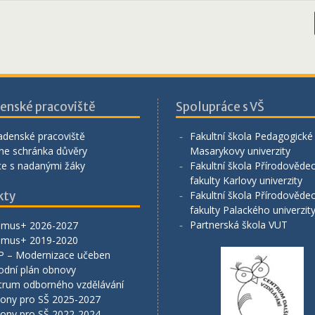
enské pracoviště
Spolupráce s VŠ
adenské pracoviště
Fakultní škola Pedagogické 
ne schránka důvěry
Masarykovy univerzity
ce s nadanými žáky
Fakultní škola Přírodověde
fakulty Karlovy univerzity
kty
Fakultní škola Přírodověde
fakulty Palackého univerzit
Partnerská škola VUT
smus+ 2026-2027
smus+ 2019-2020
P – Modernizace učeben
odní plán obnovy
trum odborného vzdělávání
lony pro SŠ 2025-2027
lony pro SŠ 2022-2024