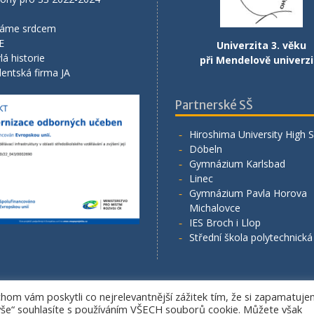
áme srdcem
E
Univerzita 3. věku
lá historie
při Mendelově univerzi
entská firma JA
Partnerské SŠ
Hiroshima University High 
Döbeln
Gymnázium Karlsbad
Linec
Gymnázium Pavla Horova
Michalovce
IES Broch i Llop
Střední škola polytechnick
om vám poskytli co nejrelevantnější zážitek tím, že si zapamatuj
Copyright. All rights reserved.
 vše“ souhlasíte s používáním VŠECH souborů cookie. Můžete však