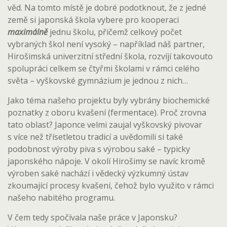
věd. Na tomto místě je dobré podotknout, že z jedné
země si japonská škola vybere pro kooperaci
maximálně
jednu školu, přičemž celkový počet
vybraných škol není vysoký – například náš partner,
Hirošimská univerzitní střední škola, rozvíjí takovouto
spolupráci celkem se čtyřmi školami v rámci celého
světa – vyškovské gymnázium je jednou z nich…
Jako téma našeho projektu byly vybrány biochemické
poznatky z oboru kvašení (fermentace). Proč zrovna
tato oblast? Japonce velmi zaujal vyškovský pivovar
s více než třísetletou tradicí a uvědomili si také
podobnost výroby piva s výrobou saké – typicky
japonského nápoje. V okolí Hirošimy se navíc kromě
výroben saké nachází i vědecký výzkumný ústav
zkoumající procesy kvašení, čehož bylo využito v rámci
našeho nabitého programu.
V čem tedy spočívala naše práce v Japonsku?