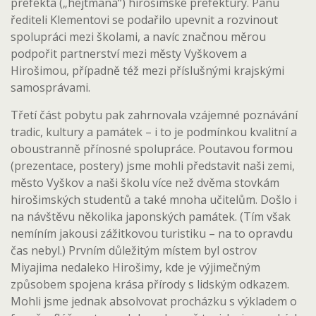
prefekta („hejtmana“) hirošimské prefektury. Panu
řediteli Klementovi se podařilo upevnit a rozvinout
spolupráci mezi školami, a navíc značnou měrou
podpořit partnerství mezi městy Vyškovem a
Hirošimou, případně též mezi příslušnými krajskými
samosprávami.
Třetí část pobytu pak zahrnovala vzájemné poznávání
tradic, kultury a památek – i to je podmínkou kvalitní a
oboustranně přínosné spolupráce. Poutavou formou
(prezentace, postery) jsme mohli představit naši zemi,
město Vyškov a naši školu více než dvěma stovkám
hirošimských studentů a také mnoha učitelům. Došlo i
na návštěvu několika japonských památek. (Tím však
nemíním jakousi zážitkovou turistiku – na to opravdu
čas nebyl.) Prvním důležitým místem byl ostrov
Miyajima nedaleko Hirošimy, kde je výjimečným
způsobem spojena krása přírody s lidským odkazem.
Mohli jsme jednak absolvovat procházku s výkladem o