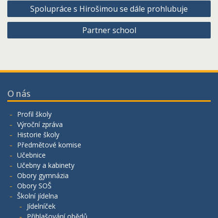
Navigace
Spolupráce s Hirošimou se dále prohlubuje
pro
Partner school
příspěvek
O nás
Profil školy
Výroční zpráva
Historie školy
Předmětové komise
Učebnice
Učebny a kabinety
Obory gymnázia
Obory SOŠ
Školní jídelna
Jídelníček
Přihlašování obědů