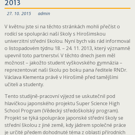
2013
27. 10. 2015
admin
V květnu jste si na těchto stránkách mohli přečíst o
rodící se spolupráci naší školy s Hirošimskou
univerzitní střední školou. Nyní bych vás rád informoval
o listopadovém týdnu 18. – 24. 11. 2013, který významně
upevnil toto partnerství. V těchto dnech jsem měl
možnost – jakožto student vyškovského gymnázia –
reprezentovat naši školu po boku pana ředitele RNDr.
Václava Klementa právě v Hirošimě před tamějšími
učiteli a studenty.
Tento studijně-pracovní výjezd se uskutečnil pod
hlavičkou japonského projektu Super Science High
School Program (Vědecký středoškolský program).
Projekt se týká spolupráce japonské střední školy se
střední školou z jiné země, kdy jádrem společné práce
je určité předem dohodnuté téma z oblasti přírodních