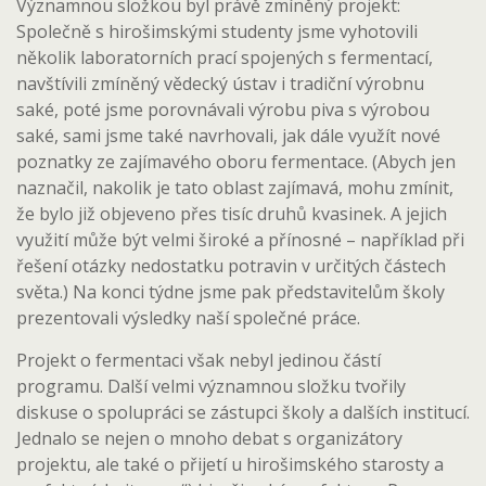
Významnou složkou byl právě zmíněný projekt:
Společně s hirošimskými studenty jsme vyhotovili
několik laboratorních prací spojených s fermentací,
navštívili zmíněný vědecký ústav i tradiční výrobnu
saké, poté jsme porovnávali výrobu piva s výrobou
saké, sami jsme také navrhovali, jak dále využít nové
poznatky ze zajímavého oboru fermentace. (Abych jen
naznačil, nakolik je tato oblast zajímavá, mohu zmínit,
že bylo již objeveno přes tisíc druhů kvasinek. A jejich
využití může být velmi široké a přínosné – například při
řešení otázky nedostatku potravin v určitých částech
světa.) Na konci týdne jsme pak představitelům školy
prezentovali výsledky naší společné práce.
Projekt o fermentaci však nebyl jedinou částí
programu. Další velmi významnou složku tvořily
diskuse o spolupráci se zástupci školy a dalších institucí.
Jednalo se nejen o mnoho debat s organizátory
projektu, ale také o přijetí u hirošimského starosty a