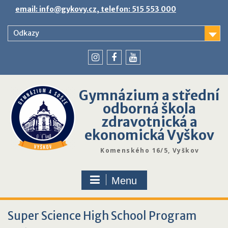
Skip
email: info@gykovy.cz, telefon: 515 553 000
to
content
Odkazy
youtube
instagram
facebook
Gymnázium a střední
odborná škola
zdravotnická a
ekonomická Vyškov
Komenského 16/5, Vyškov
Menu
Super Science High School Program