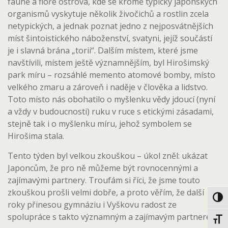
fauně a flóře ostrova, kde se kromě typicky japonských
organismů vyskytuje několik živočichů a rostlin zcela
netypických, a jednak poznat jedno z nejposvátnějších
míst šintoistického náboženství, svatyni, jejíž součástí
je i slavná brána „torii“. Dalším místem, které jsme
navštívili, místem ještě významnějším, byl Hirošimský
park míru – rozsáhlé memento atomové bomby, místo
velkého zmaru a zároveň i naděje v člověka a lidstvo.
Toto místo nás obohatilo o myšlenku vědy jdoucí (nyní
a vždy v budoucnosti) ruku v ruce s etickými zásadami,
stejně tak i o myšlenku míru, jehož symbolem se
Hirošima stala.
Tento týden byl velkou zkouškou – úkol zněl: ukázat
Japoncům, že pro ně můžeme být rovnocennými a
zajímavými partnery. Troufám si říci, že jsme touto
zkouškou prošli velmi dobře, a proto věřím, že další
Toggl
roky přinesou gymnáziu i Vyškovu radost ze
spolupráce s takto významným a zajímavým partnerem.
Toggl