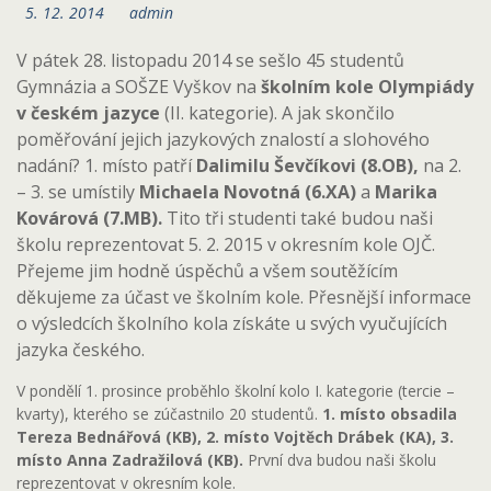
5. 12. 2014
admin
V pátek 28. listopadu 2014 se sešlo 45 studentů
Gymnázia a SOŠZE Vyškov na
školním kole Olympiády
v českém jazyce
(II. kategorie). A jak skončilo
poměřování jejich jazykových znalostí a slohového
nadání? 1. místo patří
Dalimilu Ševčíkovi (8.OB),
na 2.
– 3. se umístily
Michaela Novotná (6.XA)
a
Marika
Kovárová (7.MB).
Tito tři studenti také budou naši
školu reprezentovat 5. 2. 2015 v okresním kole OJČ.
Přejeme jim hodně úspěchů a všem soutěžícím
děkujeme za účast ve školním kole. Přesnější informace
o výsledcích školního kola získáte u svých vyučujících
jazyka českého.
V pondělí 1. prosince proběhlo školní kolo I. kategorie (tercie –
kvarty), kterého se zúčastnilo 20 studentů.
1. místo obsadila
Tereza Bednářová (KB), 2. místo Vojtěch Drábek (KA), 3.
místo Anna Zadražilová (KB).
První dva budou naši školu
reprezentovat v okresním kole.