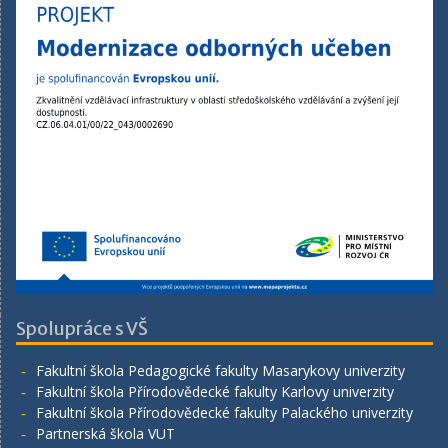
Spolupráce s VŠ
Fakultní škola Pedagogické fakulty Masarykovy univerzity
Fakultní škola Přírodovědecké fakulty Karlovy univerzity
Fakultní škola Přírodovědecké fakulty Palackého univerzity
Partnerská škola VUT