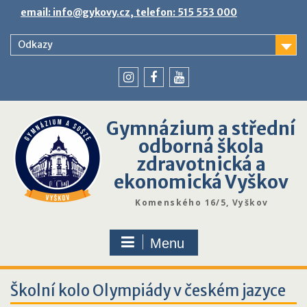
Skip
email: info@gykovy.cz, telefon: 515 553 000
to
content
Odkazy
youtube
instagram
facebook
Gymnázium a střední
odborná škola
zdravotnická a
ekonomická Vyškov
Komenského 16/5, Vyškov
Menu
Školní kolo Olympiády v českém jazyce