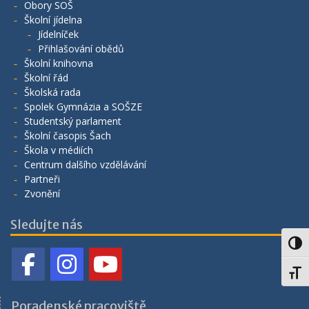
Obory SOŠ
Školní jídelna
Jídelníček
Přihlašování obědů
Školní knihovna
Školní řád
Školská rada
Spolek Gymnázia a SOŠZE
Studentský parlament
Školní časopis Šach
Škola v médiích
Centrum dalšího vzdělávání
Partneři
Zvonění
Sledujte nás
Toggl
Toggl
Poradenské pracoviště