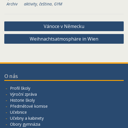
Archiv
aktivity
,
čeština
,
GYM
Navigace
Vánoce v Německu
pro
Weihnachtsatmosphäre in Wien
příspěvek
O nás
Profil školy
Výroční zpráva
Historie školy
Předmětové komise
Učebnice
Učebny a kabinety
Obory gymnázia