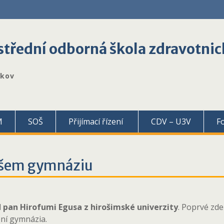
třední odborná škola zdravotnic
škov
M
SOŠ
Přijímací řízení
CDV – U3V
F
ašem gymnáziu
l
pan Hirofumi Egusa z hirošimské univerzity
. Poprvé zde
ní gymnázia.