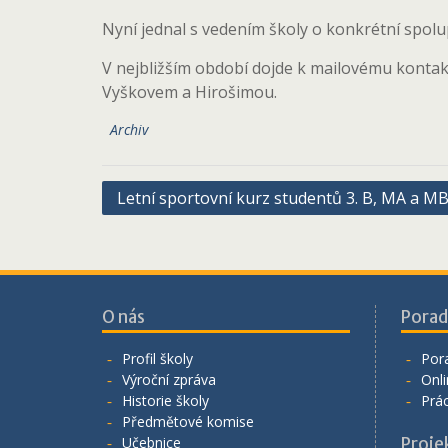
Nyní jednal s vedením školy o konkrétní spolu
V nejbližším období dojde k mailovému kontak
Vyškovem a Hirošimou.
Archiv
Navigace
Letní sportovní kurz studentů 3. B, MA a M
pro
příspěvek
O nás
Porad
Profil školy
Por
Výroční zpráva
Onli
Historie školy
Prá
Předmětové komise
Učebnice
Proje