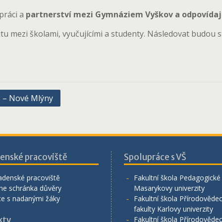
práci a
partnerství mezi Gymnáziem Vyškov a odpovídajíc
tu mezi školami, vyučujícími a studenty. Následovat budou
B – Nové Mlýny
enské pracoviště
Spolupráce s VŠ
adenské pracoviště
Fakultní škola Pedagogické 
ne schránka důvěry
Masarykovy univerzity
ce s nadanými žáky
Fakultní škola Přírodověde
fakulty Karlovy univerzity
kty
Fakultní škola Přírodověde