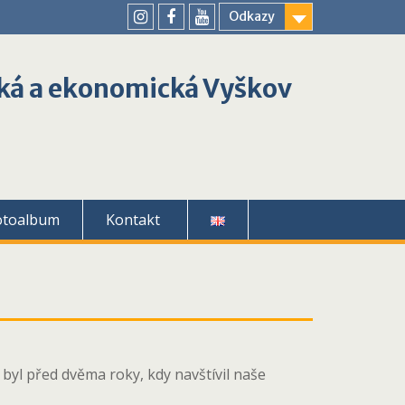
Odkazy
youtube
instagram
facebook
ká a ekonomická Vyškov
otoalbum
Kontakt
 byl před dvěma roky, kdy navštívil naše