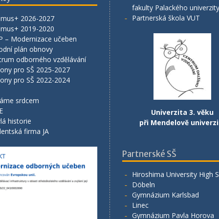
fakulty Palackého univerzit
Partnerská škola VUT
smus+ 2026-2027
smus+ 2019-2020
P – Modernizace učeben
odní plán obnovy
trum odborného vzdělávání
lony pro SŠ 2025-2027
lony pro SŠ 2022-2024
áme srdcem
E
Univerzita 3. věku
lá historie
při Mendelově univerzi
entská firma JA
Partnerské SŠ
Hiroshima University High 
Döbeln
Gymnázium Karlsbad
Linec
Gymnázium Pavla Horova