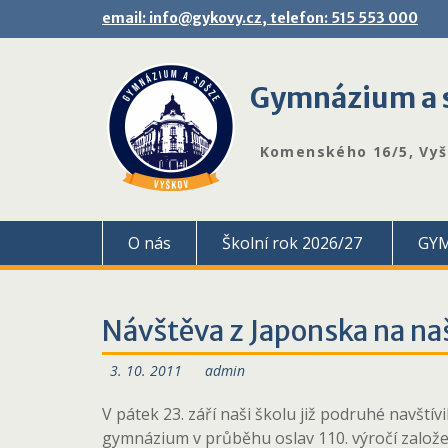
Skip
email: info@gykovy.cz, telefon: 515 553 000
to
content
Gymnázium a s
Komenského 16/5, Vy
O nás
Školní rok 2026/27
GY
Návštěva z Japonska na n
3. 10. 2011
admin
V pátek 23. září naši školu již podruhé navštívi
gymnázium v průběhu oslav 110. výročí založe