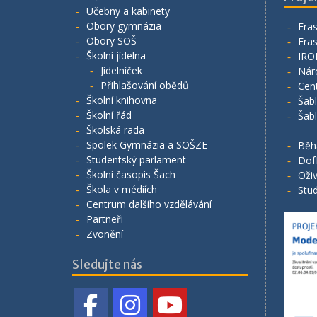
Učebny a kabinety
Obory gymnázia
Era
Obory SOŠ
Era
Školní jídelna
IRO
Jídelníček
Nár
Přihlašování obědů
Cen
Školní knihovna
Šab
Školní řád
Šab
Školská rada
Spolek Gymnázia a SOŠZE
Běh
Studentský parlament
Dof
Školní časopis Šach
Oživ
Škola v médiích
Stud
Centrum dalšího vzdělávání
Partneři
Zvonění
Sledujte nás