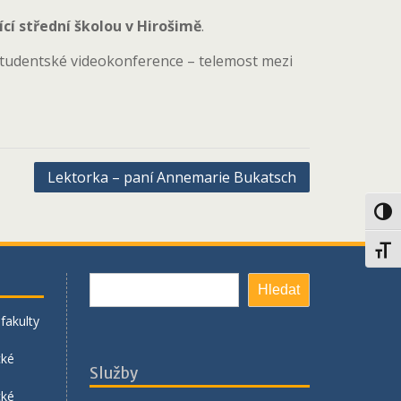
í střední školou v Hirošimě
.
 studentské videokonference – telemost mezi
Lektorka – paní Annemarie Bukatsch
Toggl
Toggl
Hledat
Hledat
fakulty
cké
Služby
cké