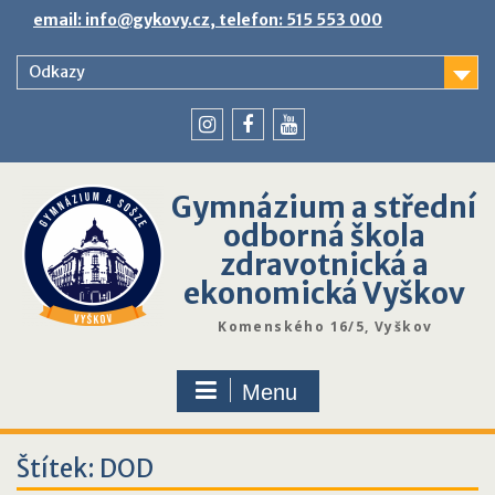
Skip
email: info@gykovy.cz, telefon: 515 553 000
to
content
Odkazy
youtube
instagram
facebook
Gymnázium a střední
odborná škola
zdravotnická a
ekonomická Vyškov
Komenského 16/5, Vyškov
Menu
Štítek:
DOD