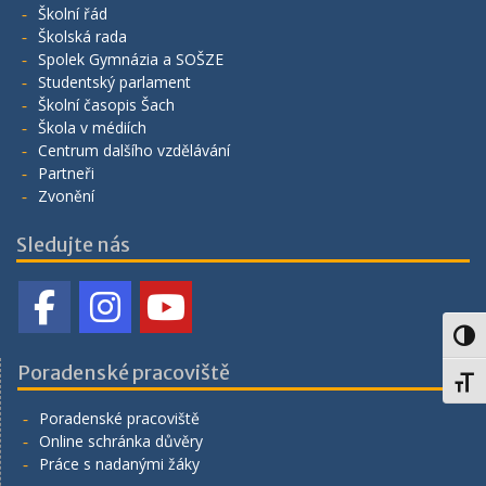
Školní řád
Školská rada
Spolek Gymnázia a SOŠZE
Studentský parlament
Školní časopis Šach
Škola v médiích
Centrum dalšího vzdělávání
Partneři
Zvonění
Sledujte nás
Toggl
Poradenské pracoviště
Toggl
Poradenské pracoviště
Online schránka důvěry
Práce s nadanými žáky