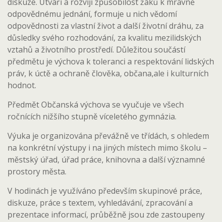
diskuze. Utváří a rozvíjí způsobilost žáků k mravně
odpovědnému jednání, formuje u nich vědomí
odpovědnosti za vlastní život a další životní dráhu, za
důsledky svého rozhodování, za kvalitu mezilidských
vztahů a životního prostředí. Důležitou součástí
předmětu je výchova k toleranci a respektování lidských
práv, k úctě a ochraně člověka, občana,ale i kulturních
hodnot.
Předmět Občanská výchova se vyučuje ve všech
ročnících nižšího stupně víceletého gymnázia.
Výuka je organizována převážně ve třídách, s ohledem
na konkrétní výstupy i na jiných místech mimo školu –
městský úřad, úřad práce, knihovna a další významné
prostory města.
V hodinách je využíváno především skupinové práce,
diskuze, práce s textem, vyhledávání, zpracování a
prezentace informací, průběžně jsou zde zastoupeny