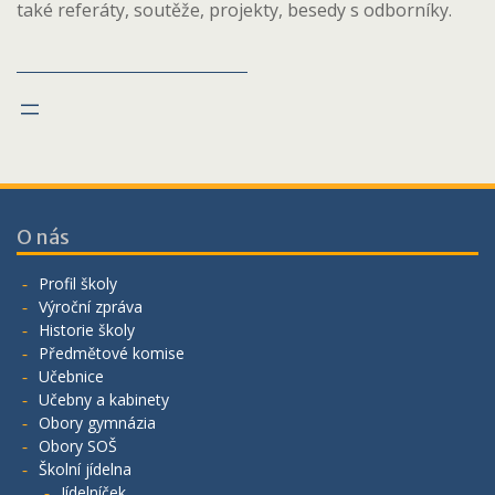
také referáty, soutěže, projekty, besedy s odborníky.
O nás
Profil školy
Výroční zpráva
Historie školy
Předmětové komise
Učebnice
Učebny a kabinety
Obory gymnázia
Obory SOŠ
Školní jídelna
Jídelníček