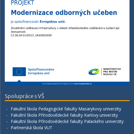
Spolupráce s VŠ
Fakultní škola Pedagogické fakulty Masarykovy univerzity
Fakultní škola Přírodovědecké fakulty Karlovy univerzity
Fakultní škola Přírodovědecké fakulty Palackého univerzity
Partnerská škola VUT