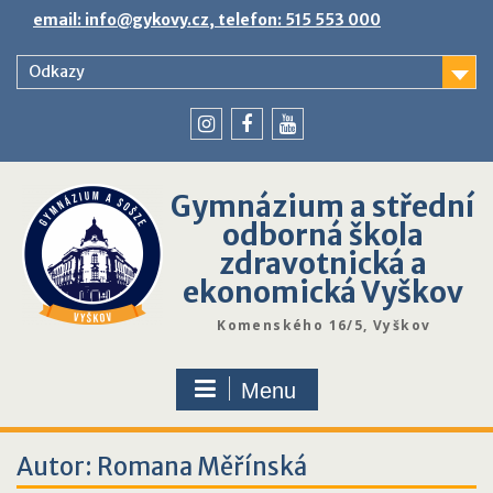
Skip
email: info@gykovy.cz, telefon: 515 553 000
to
content
Odkazy
youtube
instagram
facebook
Gymnázium a střední
odborná škola
zdravotnická a
ekonomická Vyškov
Komenského 16/5, Vyškov
Menu
Autor:
Romana Měřínská