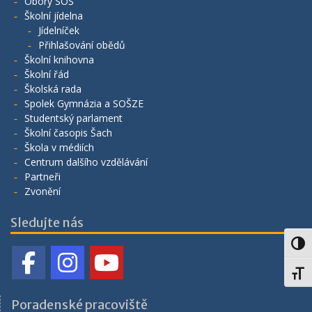
Obory SOŠ
Školní jídelna
Jídelníček
Přihlašování obědů
Školní knihovna
Školní řád
Školská rada
Spolek Gymnázia a SOŠZE
Studentský parlament
Školní časopis Šach
Škola v médiích
Centrum dalšího vzdělávání
Partneři
Zvonění
Sledujte nás
Toggl
Toggl
Poradenské pracoviště