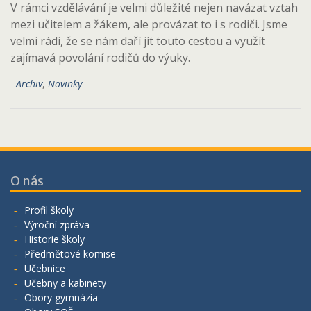
V rámci vzdělávání je velmi důležité nejen navázat vztah
mezi učitelem a žákem, ale provázat to i s rodiči. Jsme
velmi rádi, že se nám daří jít touto cestou a využít
zajímavá povolání rodičů do výuky.
Archiv
,
Novinky
O nás
Profil školy
Výroční zpráva
Historie školy
Předmětové komise
Učebnice
Učebny a kabinety
Obory gymnázia