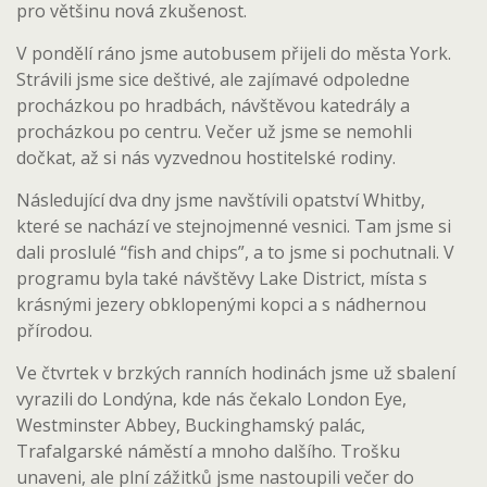
pro většinu nová zkušenost.
V pondělí ráno jsme autobusem přijeli do města York.
Strávili jsme sice deštivé, ale zajímavé odpoledne
procházkou po hradbách, návštěvou katedrály a
procházkou po centru. Večer už jsme se nemohli
dočkat, až si nás vyzvednou hostitelské rodiny.
Následující dva dny jsme navštívili opatství Whitby,
které se nachází ve stejnojmenné vesnici. Tam jsme si
dali proslulé “fish and chips”, a to jsme si pochutnali. V
programu byla také návštěvy Lake District, místa s
krásnými jezery obklopenými kopci a s nádhernou
přírodou.
Ve čtvrtek v brzkých ranních hodinách jsme už sbalení
vyrazili do Londýna, kde nás čekalo London Eye,
Westminster Abbey, Buckinghamský palác,
Trafalgarské náměstí a mnoho dalšího. Trošku
unaveni, ale plní zážitků jsme nastoupili večer do