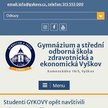
Skip
email: info@gykovy.cz, telefon: 515 553 000
to
content
Odkazy
youtube
instagram
facebook
Gymnázium a střední
odborná škola
zdravotnická a
ekonomická Vyškov
Komenského 16/5, Vyškov
Menu
Studenti GYKOVY opět navštívili