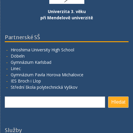
Univerzita 3. věku
při Mendelově univerzitě
Partnerské SŠ
Hiroshima University High School
Döbeln
Gymnázium Karlsbad
Linec
Gymnázium Pavla Horova Michalovce
IES Broch i Llop
Střední škola polytechnická Vyškov
Hledat
Hledat
Služby