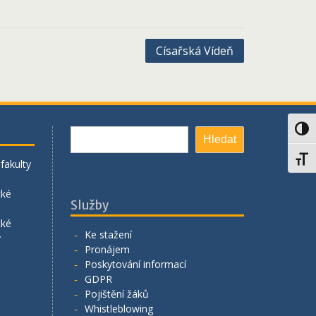
Císařská Vídeň
Toggl
Hledat
Hledat
Toggl
fakulty
cké
Služby
cké
Ke stažení
y
Pronájem
Poskytování informací
GDPR
Pojištění žáků
Whistleblowing