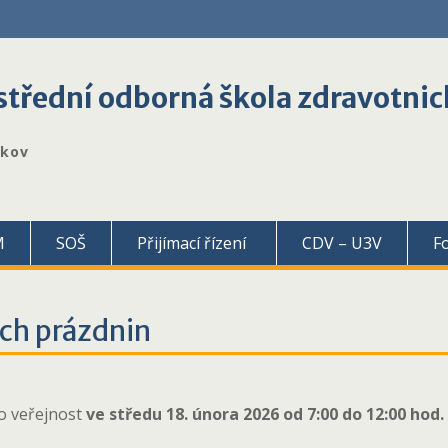
třední odborná škola zdravotnic
škov
M
SOŠ
Přijímací řízení
CDV – U3V
F
ch prázdnin
ro veřejnost
ve středu 18. února 2026 od 7:00 do 12:00 hod.