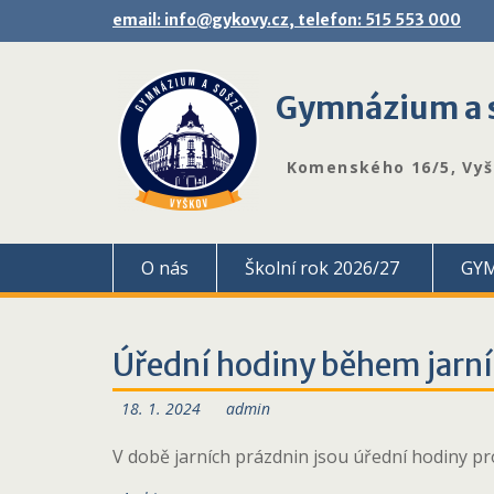
Skip
email: info@gykovy.cz, telefon: 515 553 000
to
content
Gymnázium a s
Komenského 16/5, Vy
O nás
Školní rok 2026/27
GY
Úřední hodiny během jarní
18. 1. 2024
admin
V době jarních prázdnin jsou úřední hodiny p