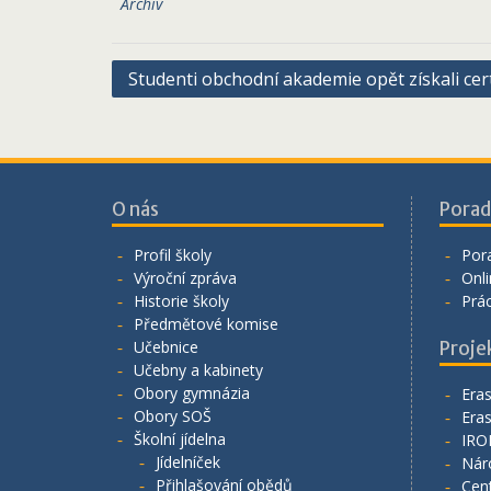
Archiv
Navigace
Studenti obchodní akademie opět získali cert
pro
příspěvek
O nás
Porad
Profil školy
Por
Výroční zpráva
Onli
Historie školy
Prá
Předmětové komise
Učebnice
Proje
Učebny a kabinety
Obory gymnázia
Era
Obory SOŠ
Era
Školní jídelna
IRO
Jídelníček
Nár
Přihlašování obědů
Cen