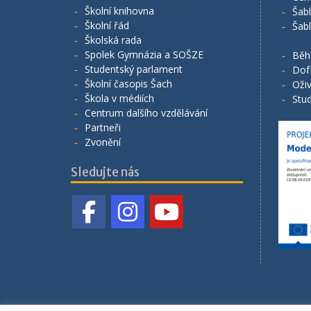
Školní knihovna
Šab
Školní řád
Šab
Školská rada
Spolek Gymnázia a SOŠZE
Běh
Studentský parlament
Dof
Školní časopis Šach
Oživ
Škola v médiích
Stud
Centrum dalšího vzdělávání
Partneři
Zvonění
Sledujte nás