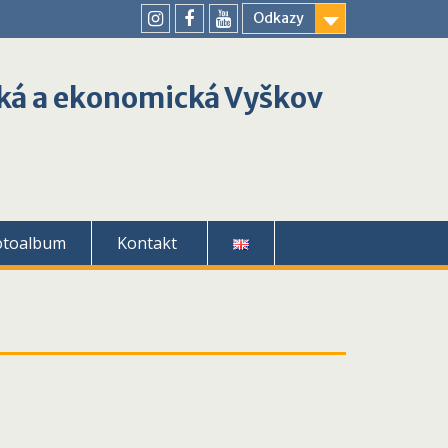
Odkazy
youtube
instagram
facebook
ká a ekonomická Vyškov
otoalbum
Kontakt