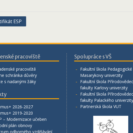
ifikát ESP
enské pracoviště
Spolupráce s VŠ
adenské pracoviště
Fakultní škola Pedagogické 
ne schránka důvěry
Masarykovy univerzity
ce s nadanými žáky
Fakultní škola Přírodověde
fakulty Karlovy univerzity
kty
Fakultní škola Přírodověde
fakulty Palackého univerzit
Partnerská škola VUT
smus+ 2026-2027
smus+ 2019-2020
P – Modernizace učeben
odní plán obnovy
trum odborného vzdělávání