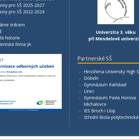
lony pro SŠ 2025-2027
lony pro SŠ 2022-2024
áme srdcem
E
Univerzita 3. věku
lá historie
při Mendelově univerzi
entská firma JA
Partnerské SŠ
Hiroshima University High 
Döbeln
Gymnázium Karlsbad
Linec
Gymnázium Pavla Horova
Michalovce
IES Broch i Llop
Střední škola polytechnick