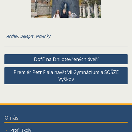
Archiv
,
Dějepis
,
Novinky
Navigace
DofE na Dni otevřených dveří
pro
Premiér Petr Fiala navštívil Gymnázium a SOŠZE
příspěvek
Vyškov
O nás
Profil školy