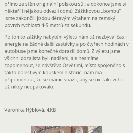
přímo ze stěn originální polskou sůl, a dokonce jsme si
někteří i nějakou odvezli domů. Zážitkovou „bombu“
jsme zakončili jízdou děravým výtahem na zemský
povrch rychlostí 4-5 metrů za sekundu.
Po tomto zážitky nabytém výletu nám už nezbýval čas i
energie na žádné další zastávky a po čtyřech hodinách v
autobuse jsme konečně dorazili domů. Z výletu jsme
všichni dozajista byli nadšeni, ale nesmíme
zapomenout, že návštěva Osvětimi, místa spojeného s
takto bolestivým kouskem historie, nám má
připomenout, že se máme snažit, aby se nic takového
už nikdy neopakovalo.
Veronika Hýblová, 4.KB