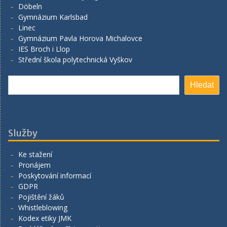
Döbeln
Gymnázium Karlsbad
Linec
Gymnázium Pavla Horova Michalovce
IES Broch i Llop
Střední škola polytechnická Vyškov
Hledat
Hledat
Služby
Ke stažení
Pronájem
Poskytování informací
GDPR
Pojištění žáků
Whistleblowing
Kodex etiky JMK