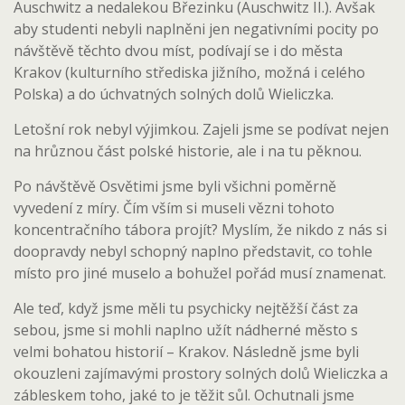
Auschwitz a nedalekou Březinku (Auschwitz II.). Avšak
aby studenti nebyli naplněni jen negativními pocity po
návštěvě těchto dvou míst, podívají se i do města
Krakov (kulturního střediska jižního, možná i celého
Polska) a do úchvatných solných dolů Wieliczka.
Letošní rok nebyl výjimkou. Zajeli jsme se podívat nejen
na hrůznou část polské historie, ale i na tu pěknou.
Po návštěvě Osvětimi jsme byli všichni poměrně
vyvedení z míry. Čím vším si museli vězni tohoto
koncentračního tábora projít? Myslím, že nikdo z nás si
doopravdy nebyl schopný naplno představit, co tohle
místo pro jiné muselo a bohužel pořád musí znamenat.
Ale teď, když jsme měli tu psychicky nejtěžší část za
sebou, jsme si mohli naplno užít nádherné město s
velmi bohatou historií – Krakov. Následně jsme byli
okouzleni zajímavými prostory solných dolů Wieliczka a
zábleskem toho, jaké to je těžit sůl. Ochutnali jsme