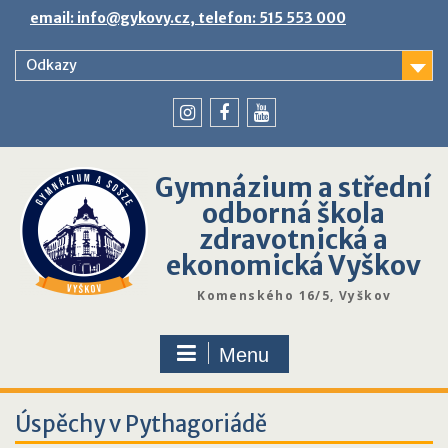
Skip
email: info@gykovy.cz, telefon: 515 553 000
to
content
Odkazy
youtube
instagram
facebook
Gymnázium a střední
odborná škola
zdravotnická a
ekonomická Vyškov
Komenského 16/5, Vyškov
Menu
Úspěchy v Pythagoriádě