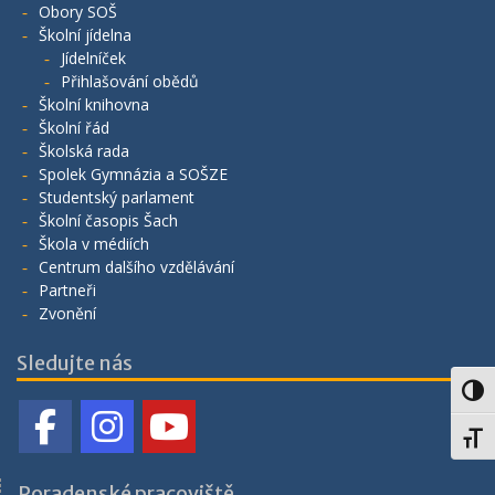
Obory SOŠ
Školní jídelna
Jídelníček
Přihlašování obědů
Školní knihovna
Školní řád
Školská rada
Spolek Gymnázia a SOŠZE
Studentský parlament
Školní časopis Šach
Škola v médiích
Centrum dalšího vzdělávání
Partneři
Zvonění
Sledujte nás
Toggl
Toggl
Poradenské pracoviště