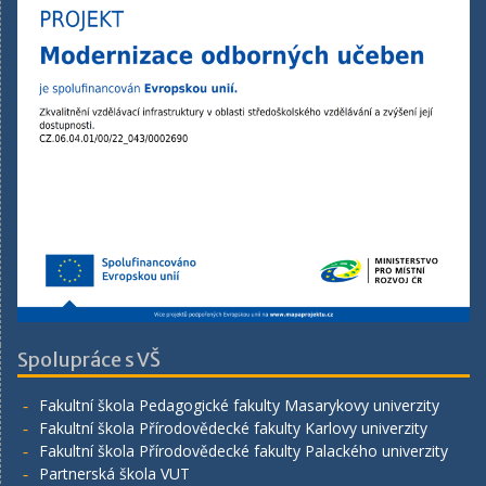
Spolupráce s VŠ
Fakultní škola Pedagogické fakulty Masarykovy univerzity
Fakultní škola Přírodovědecké fakulty Karlovy univerzity
Fakultní škola Přírodovědecké fakulty Palackého univerzity
Partnerská škola VUT