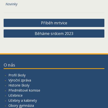
Novinky
Navigace
Příběh mrtvice
pro
Běháme srdcem 2023
příspěvek
O nás
Profil školy
Výroční zpráva
Historie školy
Předmětové komise
Učebnice
Učebny a kabinety
Obory gymnázia