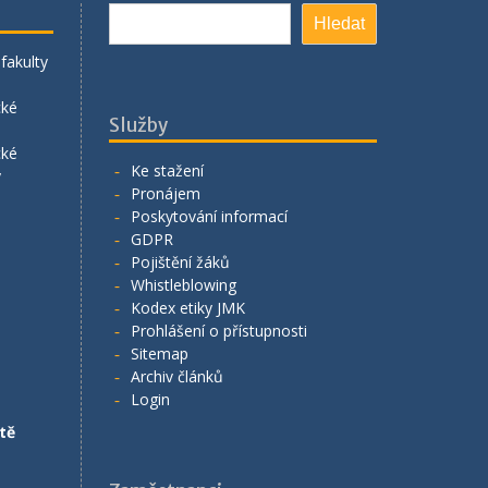
Hledat
Hledat
fakulty
cké
Služby
cké
Ke stažení
y
Pronájem
Poskytování informací
GDPR
Pojištění žáků
Whistleblowing
Kodex etiky JMK
Prohlášení o přístupnosti
Sitemap
Archiv článků
Login
tě