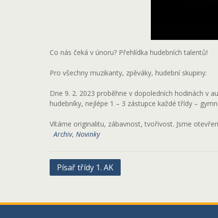
Co nás čeká v únoru? Přehlídka hudebních talentů!
Pro všechny muzikanty, zpěváky, hudební skupiny:
Dne 9. 2. 2023 proběhne v dopoledních hodinách v aul
hudebníky, nejlépe 1 – 3 zástupce každé třídy – gymná
Vítáme originalitu, zábavnost, tvořivost. Jsme otevř
Archiv
,
Novinky
Navigace
Písař třídy 1. AK
pro
příspěvek