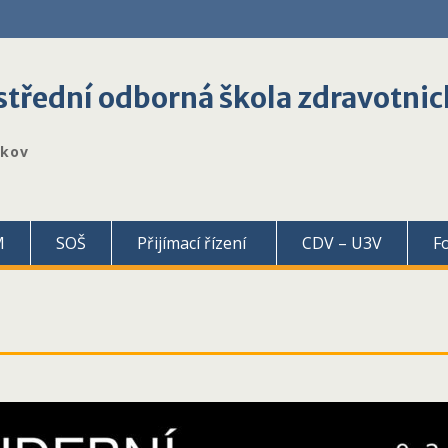
třední odborná škola zdravotnic
škov
M
SOŠ
Přijímací řízení
CDV – U3V
F