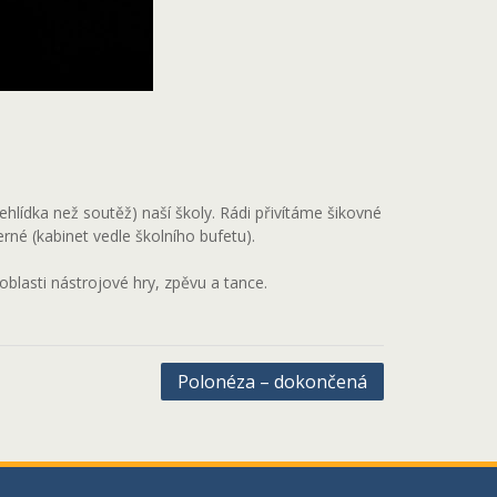
hlídka než soutěž) naší školy. Rádi přivítáme šikovné
rné (kabinet vedle školního bufetu).
blasti nástrojové hry, zpěvu a tance.
Polonéza – dokončená