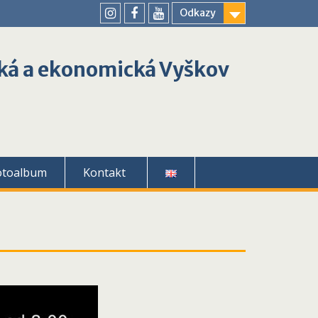
Odkazy
youtube
instagram
facebook
ká a ekonomická Vyškov
otoalbum
Kontakt