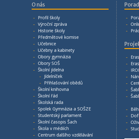
O nás
Porad
Profil školy
Por
Výroční zpráva
Onli
Historie školy
Prá
Předmětové komise
Učebnice
Proje
Učebny a kabinety
Obory gymnázia
Era
Obory SOŠ
Era
Školní jídelna
IRO
Jídelníček
Nár
Přihlašování obědů
Cen
Školní knihovna
Šab
Školní řád
Šab
Školská rada
Spolek Gymnázia a SOŠZE
Běh
Studentský parlament
Dof
Školní časopis Šach
Oživ
Škola v médiích
Stud
Centrum dalšího vzdělávání