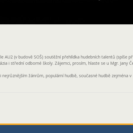
e AU2 (v budově SOŠ) soutěžní přehlídka hudebních talentů (spíše pře
zia i střední odborné školy. Zájemci, prosím, hlaste se u Mgr. Jany Če
eni nejrůznějším žánrům, populární hudbě, současné hudbě zejména v o