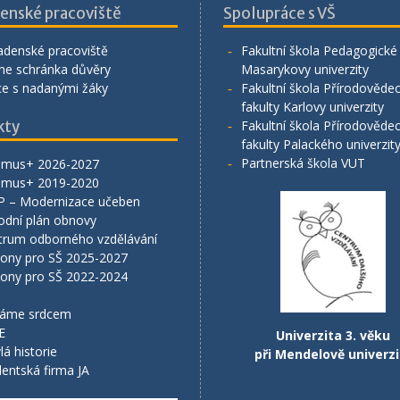
enské pracoviště
Spolupráce s VŠ
adenské pracoviště
Fakultní škola Pedagogické 
ne schránka důvěry
Masarykovy univerzity
ce s nadanými žáky
Fakultní škola Přírodověde
fakulty Karlovy univerzity
kty
Fakultní škola Přírodověde
fakulty Palackého univerzit
Partnerská škola VUT
smus+ 2026-2027
smus+ 2019-2020
P – Modernizace učeben
odní plán obnovy
trum odborného vzdělávání
lony pro SŠ 2025-2027
lony pro SŠ 2022-2024
áme srdcem
E
Univerzita 3. věku
lá historie
při Mendelově univerzi
entská firma JA