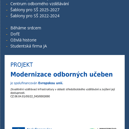
Centrum odborného vzdělávání
Šablony pro SŠ 2025-2027
Šablony pro SŠ 2022-2024
Běháme srdcem
DofE
Oživlá historie
Studentská firma JA