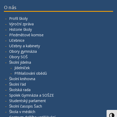
O nás
Profil školy
Výroční zpráva
Historie školy
Předmětové komise
Učebnice
Učebny a kabinety
Obory gymnázia
Obory SOŠ
Školní jídelna
Jídelníček
Přihlašování obědů
Školní knihovna
Školní řád
Školská rada
Spolek Gymnázia a SOŠZE
Studentský parlament
Školní časopis Šach
Škola v médiích
Toggl