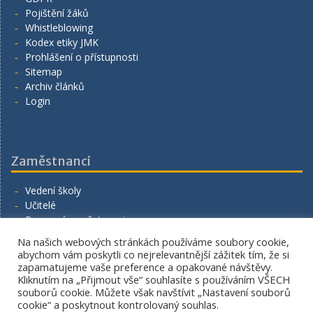
Pojištění žáků
Whistleblowing
Kodex etiky JMK
Prohlášení o přístupnosti
Sitemap
Archiv článků
Login
Zaměstnanci
Vedení školy
Učitelé
Provozní zaměstnanci
Volná místa
Na našich webových stránkách používáme soubory cookie,
Napište nám
abychom vám poskytli co nejrelevantnější zážitek tím, že si
zapamatujeme vaše preference a opakované návštěvy.
Kliknutím na „Přijmout vše“ souhlasíte s používáním VŠECH
souborů cookie. Můžete však navštívit „Nastavení souborů
cookie“ a poskytnout kontrolovaný souhlas.