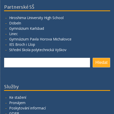
Partnerské SŠ
Hiroshima University High School
Döbeln
Gymnázium Karlsbad
Linec
Gymnázium Pavla Horova Michalovce
IES Broch i Llop
Střední škola polytechnická Vyškov
Hledat
Hledat
Služby
Ke stažení
Pronájem
Poskytování informací
GDPR