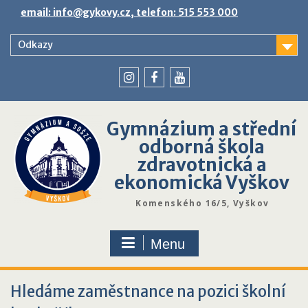
Skip
email: info@gykovy.cz, telefon: 515 553 000
to
content
Odkazy
youtube
instagram
facebook
Gymnázium a střední
odborná škola
zdravotnická a
ekonomická Vyškov
Komenského 16/5, Vyškov
Menu
Hledáme zaměstnance na pozici školní