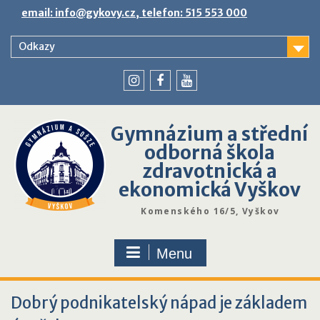
Skip
email: info@gykovy.cz, telefon: 515 553 000
to
content
Odkazy
youtube
instagram
facebook
Gymnázium a střední
odborná škola
zdravotnická a
ekonomická Vyškov
Komenského 16/5, Vyškov
Menu
Dobrý podnikatelský nápad je základem