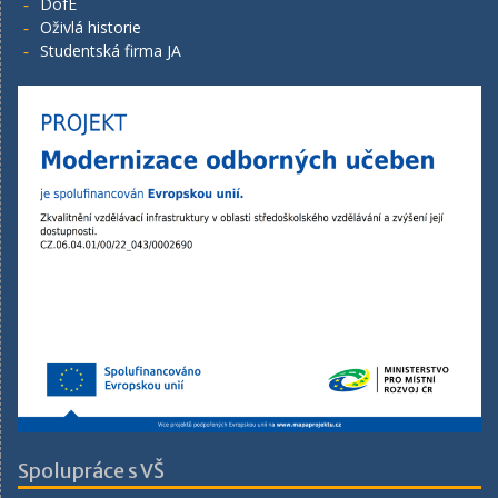
DofE
Oživlá historie
Studentská firma JA
Spolupráce s VŠ