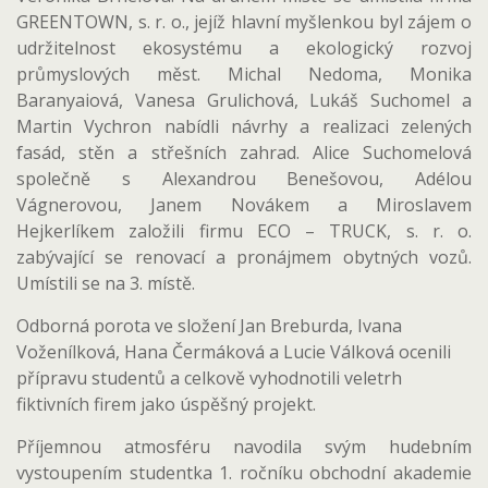
GREENTOWN, s. r. o., jejíž hlavní myšlenkou byl zájem o
udržitelnost ekosystému a ekologický rozvoj
průmyslových měst. Michal Nedoma, Monika
Baranyaiová, Vanesa Grulichová, Lukáš Suchomel a
Martin Vychron nabídli návrhy a realizaci zelených
fasád, stěn a střešních zahrad. Alice Suchomelová
společně s Alexandrou Benešovou, Adélou
Vágnerovou, Janem Novákem a Miroslavem
Hejkerlíkem založili firmu ECO – TRUCK, s. r. o.
zabývající se renovací a pronájmem obytných vozů.
Umístili se na 3. místě.
Odborná porota ve složení Jan Breburda, Ivana
Voženílková, Hana Čermáková a Lucie Válková ocenili
přípravu studentů a celkově vyhodnotili veletrh
fiktivních firem jako úspěšný projekt.
Příjemnou atmosféru navodila svým hudebním
vystoupením studentka 1. ročníku obchodní akademie