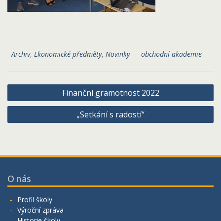
Archiv
,
Ekonomické předměty
,
Novinky
obchodní akademie
Navigace
Finanční gramotnost 2022
pro
„Setkání s radostí“
příspěvek
O nás
Profil školy
Výroční zpráva
Historie školy