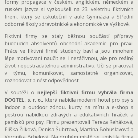
formy propagace v českém, anglickém, německém a
ruském jazyce si vyzkoušeli na 23. veletrhu fiktivních
firem, který se uskutečnil v aule Gymnázia a Střední
odborné školy zdravotnické a ekonomické ve Vyškově.
Fiktivní firmy se staly běžnou součástí přípravy
budoucích absolventů obchodní akademie pro praxi.
Práce ve fiktivní firmě studenty baví a jsou mnohem
lépe motivovaní naučit se i nezáživnou, ale pro reálný
život nepostradatelnou administrativu. Učí se pracovat
v týmu, komunikovat, samostatně organizovat,
rozhodovat a nést odpovědnost.
V soutěži o
nejlepší fiktivní firmu
vyhrála firma
DOGTEL, s. r. o.,
která nabídla moderní hotel pro psy s
indoor a outdoor zónou, kurzy na míru a e-shop s
pestrou nabídkou zdravých a edukativních hraček a
pamlsků pro psy. Firmu prezentovali Tereza Reháková,
Eliška Žilková, Denisa Šubrtová, Martina Bohuslavová a
Veronika Brhelová. Na druhém místě se umístila firma