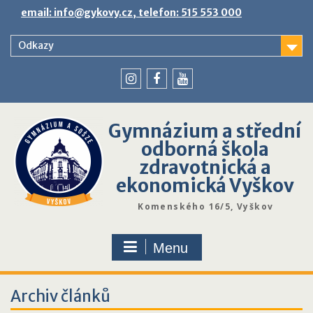
Skip
email: info@gykovy.cz, telefon: 515 553 000
to
content
Odkazy
youtube
instagram
facebook
Gymnázium a střední
odborná škola
zdravotnická a
ekonomická Vyškov
Komenského 16/5, Vyškov
Menu
Archiv článků