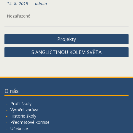
15. 8. 2019
admin
Nezařazené
Navigace
Projekty
pro
S ANGLIČTINOU KOLEM SVĚTA
příspěvek
O nás
Profil školy
Výroční zpráva
Historie školy
Předmětové komise
Učebnice