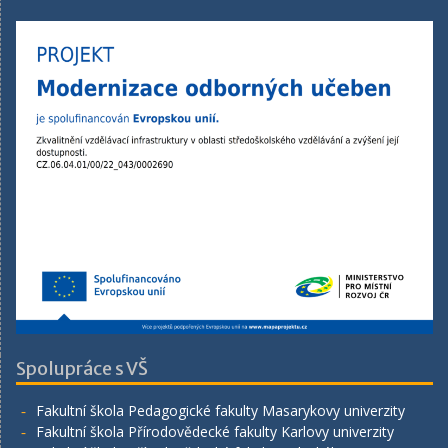
Spolupráce s VŠ
Fakultní škola Pedagogické fakulty Masarykovy univerzity
Fakultní škola Přírodovědecké fakulty Karlovy univerzity