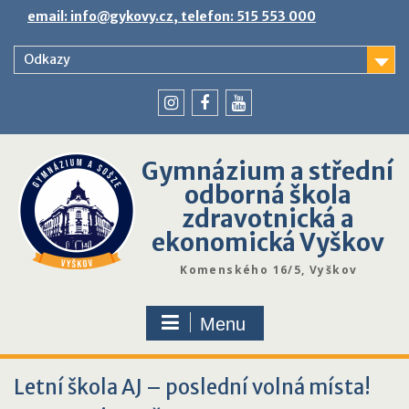
Skip
email: info@gykovy.cz, telefon: 515 553 000
to
content
Odkazy
youtube
instagram
facebook
Gymnázium a střední
odborná škola
zdravotnická a
ekonomická Vyškov
Komenského 16/5, Vyškov
Menu
Letní škola AJ – poslední volná místa!