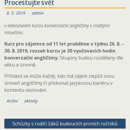
Procestujte svět
8. 5. 2019
admin
v intenzivním kurzu konverzační angličtiny s rodilými
mluvčími.
Kurz pro zájemce od 11 let proběhne v týdnu 26. 8. –
30. 8. 2019, rozsah kurzu je 30 vyučovacích hodin
konverzační angličtiny.
Skupiny budou rozděleny dle
věku a úrovně.
Přihlásit se může každý, kdo má zájem zlepšit svou
úroveň angličtiny či překonat jazykovou bariéru v
kontextu cestování.
Archiv
aktivity
Navigace
Schůzky s rodiči žáků budoucích prvních ročníků
pro