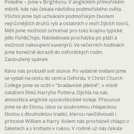
Poledne – jsme v Brightonu. V anglickém přímořském
městě, kde nás čekala návštěva podmořského světa.
Všichni jsme byli uchváceni podmořským životem
nejrůznějších druhů ryb a ostatních v moři žijících tvorů.
Měli jsme možnost ochutnat pro tuto krajinu typické
jídlo Fish&Chips. Následovala procházka po pláži a
možnost nakoupení suvenýrů. Ve večerních hodinách
jsme konečně dorazili do oxfordských rodin.
Zasloužený spánek.
Ráno nás probudil svit slunce. Po vydatné snídani jsme
se vydali na cestu do centra Oxfordu. V Christ Church
College jsme se ocitli v “bradavické jídelně”, v místě
natáčení filmů Harryho Pottera. Dýchla na nás
atmosféra anglické vysokoškolské koleje. Přesunuli
jsme se do Etonu, obce se soukromou chlapeckou
školou s dlouholetou tradicí, kterou navštěvovali i
princové William a Harry. Kolem nás procházeli chlapci v
žaketech a s knihami v rukou. V rodině už nás čekala