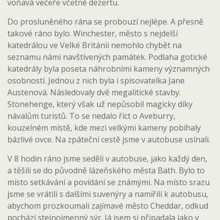
voňavá večeře včetně dezertu.
Do prosluněného rána se probouzí nejlépe. A přesně
takové ráno bylo. Winchester, město s nejdelší
katedrálou ve Velké Británii nemohlo chybět na
seznamu námi navštívených památek. Podlaha gotické
katedrály byla poseta náhrobními kameny významných
osobností. Jednou z nich byla i spisovatelka Jane
Austenová. Následovaly dvě megalitické stavby.
Stonehenge, který však už nepůsobil magicky díky
návalům turistů. To se nedalo říct o Aveburry,
kouzelném místě, kde mezi velkými kameny pobíhaly
bázlivé ovce. Na zpáteční cestě jsme v autobuse usínali.
V 8 hodin ráno jsme seděli v autobuse, jako každý den,
a těšili se do původně lázeňského města Bath. Bylo to
místo setkávání a povídání se známými. Na místo srazu
jsme se vrátili s dalšími suvenýry a namířili k autobusu,
abychom prozkoumali zajímavé město Cheddar, odkud
pochází stejnojmenný sýr. Já jsem si připadala jako v