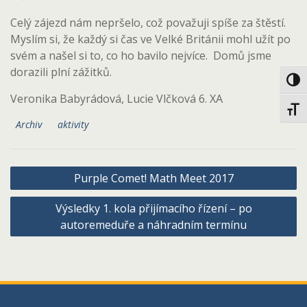
Celý zájezd nám nepršelo, což považuji spíše za štěstí.
Myslím si, že každý si čas ve Velké Británii mohl užít po
svém a našel si to, co ho bavilo nejvíce. Domů jsme
dorazili plní zážitků.
Toggl
Veronika Babyrádová, Lucie Vlčková 6. XA
Toggl
Archiv
aktivity
Navigace
Purple Comet! Math Meet 2017
pro
Výsledky 1. kola přijímacího řízení – po
příspěvek
autoremeduře a náhradním termínu