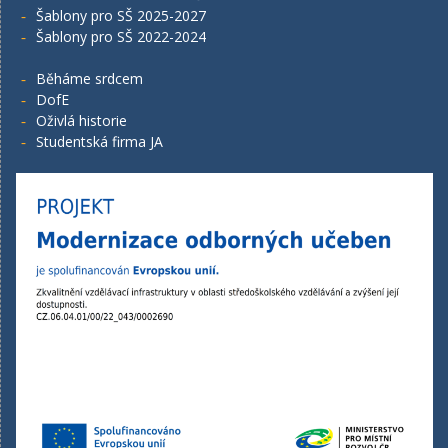
Šablony pro SŠ 2025-2027
Šablony pro SŠ 2022-2024
Běháme srdcem
DofE
Oživlá historie
Studentská firma JA