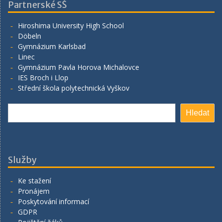
Partnerské SŠ
Hiroshima University High School
Döbeln
Gymnázium Karlsbad
Linec
Gymnázium Pavla Horova Michalovce
IES Broch i Llop
Střední škola polytechnická Vyškov
Hledat
Hledat
Služby
Ke stažení
Pronájem
Poskytování informací
GDPR