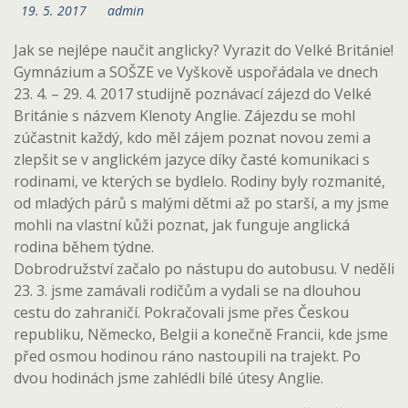
19. 5. 2017
admin
Jak se nejlépe naučit anglicky? Vyrazit do Velké Británie!
Gymnázium a SOŠZE ve Vyškově uspořádala ve dnech
23. 4. – 29. 4. 2017 studijně poznávací zájezd do Velké
Británie s názvem Klenoty Anglie. Zájezdu se mohl
zúčastnit každý, kdo měl zájem poznat novou zemi a
zlepšit se v anglickém jazyce díky časté komunikaci s
rodinami, ve kterých se bydlelo. Rodiny byly rozmanité,
od mladých párů s malými dětmi až po starší, a my jsme
mohli na vlastní kůži poznat, jak funguje anglická
rodina během týdne.
Dobrodružství začalo po nástupu do autobusu. V neděli
23. 3. jsme zamávali rodičům a vydali se na dlouhou
cestu do zahraničí. Pokračovali jsme přes Českou
republiku, Německo, Belgii a konečně Francii, kde jsme
před osmou hodinou ráno nastoupili na trajekt. Po
dvou hodinách jsme zahlédli bílé útesy Anglie.