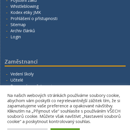
Pojištění žáků
Whistleblowing
Kodex etiky JMK
Prohlášení o přístupnosti
Sitemap
Archiv článků
Login
Zaměstnanci
Vedení školy
Učitelé
Provozní zaměstnanci
Volná místa
Na našich webových stránkách používáme soubory cookie,
Napište nám
abychom vám poskytli co nejrelevantnější zážitek tím, že si
zapamatujeme vaše preference a opakované návštěvy.
Kliknutím na „Přijmout vše“ souhlasíte s používáním VŠECH
souborů cookie. Můžete však navštívit „Nastavení souborů
cookie“ a poskytnout kontrolovaný souhlas.
Copyright. All rights reserved.