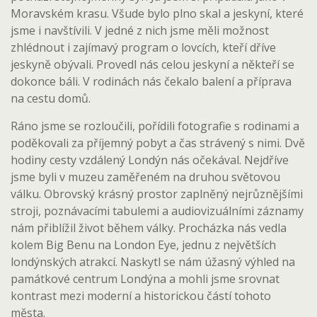
Moravském krasu. Všude bylo plno skal a jeskyní, které
jsme i navštívili. V jedné z nich jsme měli možnost
zhlédnout i zajímavý program o lovcích, kteří dříve
jeskyně obývali. Provedl nás celou jeskyní a někteří se
dokonce báli. V rodinách nás čekalo balení a příprava
na cestu domů.
Ráno jsme se rozloučili, pořídili fotografie s rodinami a
poděkovali za příjemný pobyt a čas strávený s nimi. Dvě
hodiny cesty vzdálený Londýn nás očekával. Nejdříve
jsme byli v muzeu zaměřeném na druhou světovou
válku. Obrovský krásný prostor zaplněný nejrůznějšími
stroji, poznávacími tabulemi a audiovizuálními záznamy
nám přiblížil život během války. Procházka nás vedla
kolem Big Benu na London Eye, jednu z největších
londýnských atrakcí. Naskytl se nám úžasný výhled na
památkové centrum Londýna a mohli jsme srovnat
kontrast mezi moderní a historickou částí tohoto
města.