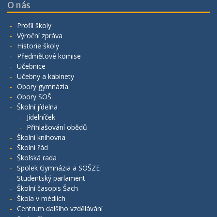
O nás
Profil školy
Výroční zpráva
Historie školy
Předmětové komise
Učebnice
Učebny a kabinety
Obory gymnázia
Obory SOŠ
Školní jídelna
Jídelníček
Přihlašování obědů
Školní knihovna
Školní řád
Školská rada
Spolek Gymnázia a SOŠZE
Studentský parlament
Školní časopis Šach
Škola v médiích
Centrum dalšího vzdělávání