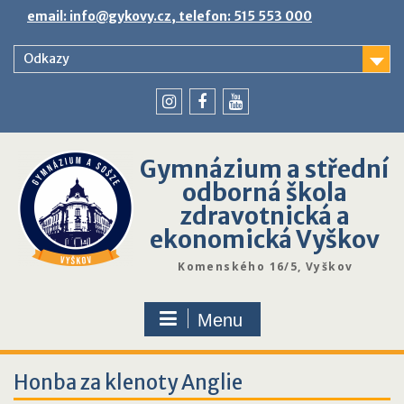
Skip
email: info@gykovy.cz, telefon: 515 553 000
to
content
Odkazy
youtube
instagram
facebook
Gymnázium a střední
odborná škola
zdravotnická a
ekonomická Vyškov
Komenského 16/5, Vyškov
Menu
Honba za klenoty Anglie